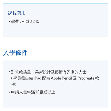
IG: Purehay (https://www.instagram.com/purehay/)
課程費用
FB: 禧之插畫世界
學費 : HK$3,240
(https://www.facebook.com/AuYeungChunHay/)
入學條件
對電繪插畫、美術設計及藝術有興趣的人士
( 學員需自備 iPad 配備 Apple Pencil 及 Procreate 軟
件)
申請人需年滿15歲或以上