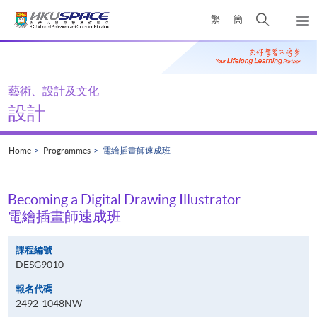
Skip
Open
繁
簡
to
Togg
main
search
navi
Main
content
panel
content
start
藝術、設計及文化
設計
Home
Programmes
電繪插畫師速成班
Becoming a Digital Drawing Illustrator
電繪插畫師速成班
課程編號
DESG9010
報名代碼
2492-1048NW