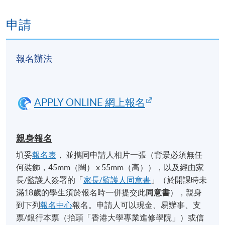
申請
報名辦法
APPLY ONLINE 網上報名
親身報名
填妥
報名表
， 並攜同申請人相片一張（背景必須無任
何裝飾，45mm（闊） x 55mm（高）），以及經由家
長/監護人簽署的「
家長/監護人同意書
」（於開課時未
滿18歲的學生須於報名時一併提交此
同意書
），親身
到下列
報名中心
報名。申請人可以現金、易辦事、支
票/銀行本票（抬頭「香港大學專業進修學院」）或信