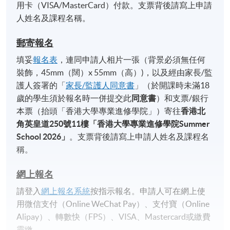
用卡（VISA/MasterCard）付款。支票背後請寫上申請
人姓名及課程名稱。
郵寄報名
填妥
報名表
，連同申請人相片一張（背景必須無任何
裝飾，45mm（闊）x 55mm（高）)，以及經由家長/監
護人簽署的「
家長/監護人同意書
」（於開課時未滿18
歲的學生須於報名時一併提交此
同意書
）和支票/銀行
本票（抬頭「香港大學專業進修學院」）寄往
香港北
角英皇道
250
號
11
樓「香港大學專業進修學院
Summer
School 2026
」
。支票背後請寫上申請人姓名及課程名
稱。
網上報名
請登入
網上報名系統
按指示報名。申請人可在網上使
用微信支付（Online WeChat Pay）、支付寶（Online
Alipay）、轉數快（FPS）、VISA、Mastercard或繳費
靈繳。