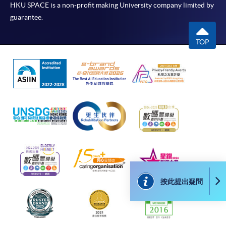
HKU SPACE is a non-profit making University company limited by
guarantee.
TOP
按此提出疑問