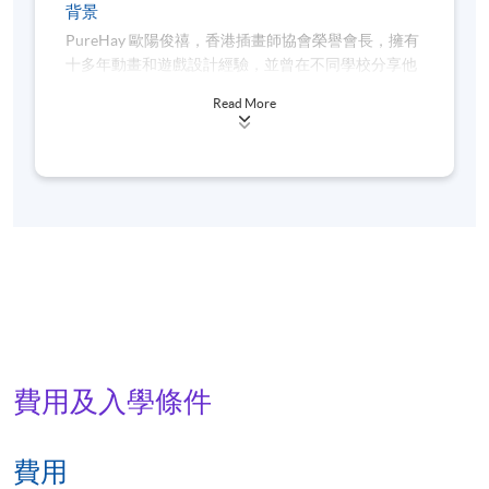
背景
PureHay 歐陽俊禧，香港插畫師協會榮譽會長，擁有
十多年動畫和遊戲設計經驗，並曾在不同學校分享他
的數碼繪畫經驗。他在2022年獲得了英國創新企業學
Read More
會頒發傑出藝術家獎《金影獎》，並在2021年獲得了
日本插畫協會JIA插畫獎銀獎，以及2020年銅獎，還
有34屆香港印藝大獎金獎、銀獎、銅獎和優異獎。 他
的繪畫風格以"數碼龐克"為主視覺表現，並將擴增實
境技術引入插畫作品中，使作品更具感染力，希望向
大家展示本地創意和熱情。
他在香港和日本舉辦了多場數碼龐克展覽，包括在香
港 HKI Gallery 舉辦的《龐城》展和在日本東京神田
明神交流館舉辦的《Pure Cyber》展。他希望通過數
碼繪畫結合擴增實境技術，呈現出栩栩如生的科幻香
港場景，讓人們能夠在 PureHay 的作品中體驗科幻的
費用及入學條件
魅力。他的作品讓我們心中憧憬的香江在虛擬世界中
得以存在，彷彿將過去帶向未來。
費用
Website: www.purestudio.hk/