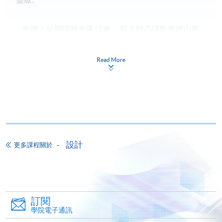
申請人於開課時未滿18歲​，
報名時
必須
附有經由家
長
/
監護人簽署的「
家長/監護人同意書
」
。
申請人如報讀兩個課程或以上，請細閱各個課程的上
Read More
課時間地點，以免課時重疊，或因地點相距太遠而無
法上課。
備註
學費及學額不得轉讓他人。一經取錄，學生不得用
已付的學費和已取得的學額轉讀其他課程，惟學院
設計
更多課程關於
對特殊情況，可酌情處理。轉讀申請一經批准，學
生須要付港幣120元手續費。
學院在收妥費用後，會向申請人發出付款收據，惟
郵寄付款收據如若遺失，學院概不負責。
訂閱
付款收據只發一次。申請額外付款證明的收費為每
學院電子通訊
張港幣30元。請以劃線支票支付，抬頭註明「香