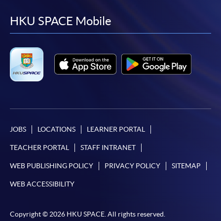
to
to
to
to
facebook
youtube
linkedin
instag
HKU SPACE Mobile
JOBS
LOCATIONS
LEARNER PORTAL
TEACHER PORTAL
STAFF INTRANET
WEB PUBLISHING POLICY
PRIVACY POLICY
SITEMAP
WEB ACCESSIBILITY
Copyright © 2026 HKU SPACE. All rights reserved.