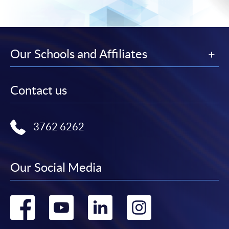
港大學專業進修學院」，並連同貼上郵票的回郵信
封及申請表交回本學院。補發的學費收據通常於課
程完結後寄出。
Our Schools and Affiliates
有關香港大學專業進修學院Summer School 的取錄方
法、學生須知、報名中心及其他相關資訊，請登入
Summer School 網頁
。
Contact us
3762 6262
Our Social Media
Go
Go
Go
Go