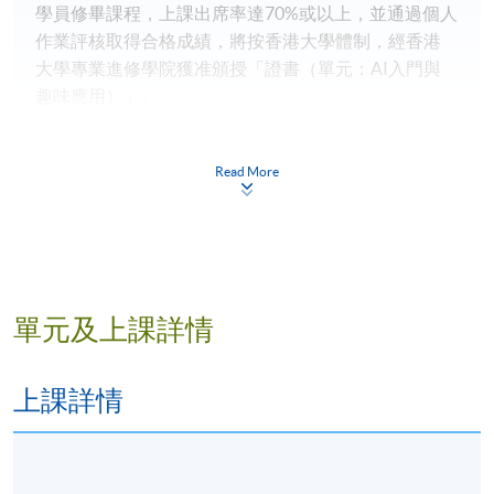
學員修畢課程，上課出席率達70%或以上，並通過個人
作業評核取得合格成績，將按香港大學體制，經香港
大學專業進修學院獲准頒授「證書（單元：AI入門與
趣味應用）」。
Read More
如遇特殊情況，本院保留調整課程/科目細則(如上課時
間、地點、任教導師、學費等)的權利。
報名代碼
2440-IT114A
單元及上課詳情
現時接受報名
上課詳情
日期 / 時間
逢周二、周四，7:30pm - 9:30pm