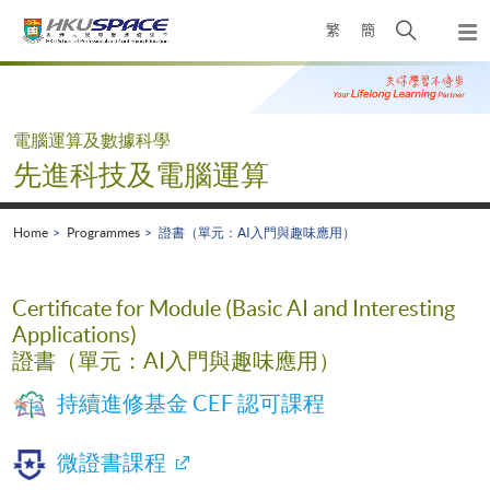
Skip
Open
繁
簡
to
Togg
main
search
navi
Main
content
panel
content
start
電腦運算及數據科學
先進科技及電腦運算
Home
Programmes
證書（單元：AI入門與趣味應用）
Certificate for Module (Basic AI and Interesting
Applications)
證書（單元：AI入門與趣味應用）
持續進修基金 CEF 認可課程
微證書課程