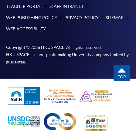
TEACHER PORTAL
STAFF INTRANET
如欲了解如何於網上報讀新課程及繳費，請瀏覽網上
WEB PUBLISHING POLICY
PRIVACY POLICY
SITEMAP
申請/報讀指南 :
WEB ACCESSIBILITY
-
短期課程
Copyright © 2026 HKU SPACE. All rights reserved.
-
個別學歷頒授課程
HKU SPACE is a non-profit making University company limited by
guarantee.
報讀同一學歷頒授課程內其他單元
TOP
個別課程為須報讀同一學歷頒授課程及其他單元或繳
交下期學費的學員，提供網上服務，如學員就讀的課
程設有此服務，課程負責人會通知學員有關程序。
網上支付可通過「繳費靈」(PPS) (不適用於手機)、
VISA 或 Mastercard、「微信支付」(Online WeChat
Pay) 、「支付寶」(Online Alipay) 或 「轉數快」(FPS)
繳付學費。