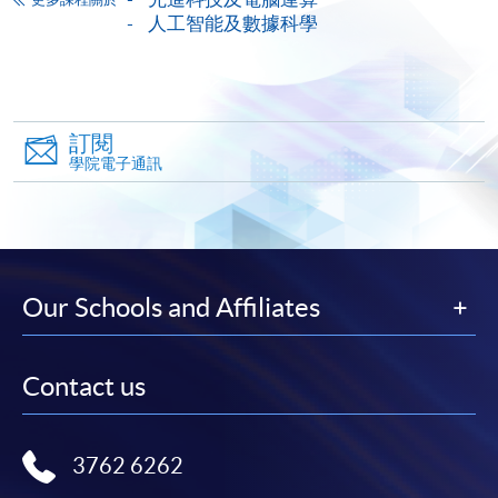
人工智能及數據科學
務，申請人可通過網上申請個別學歷頒授課程和報讀
大部份公開招生的課程(以先到先得形式報名的課程)。
申請人可在網上使用「繳費靈」(PPS) (不適用於手
機)、VISA 或 Mastercard。除上述支付方式之外，如就
讀學歷頒授課程設有網上服務，在學學員亦可以「微
訂閱
學院電子通訊
信支付」(Online WeChat Pay) 、「支付寶」(Online
Alipay) 或 「轉數快」(FPS) 繳付學費。
報讀新課程
Our Schools and Affiliates
填寫網上報名表格
申請人可按該課程網頁的右上角的
Contact us
圖示進入網上服務網頁，然
後按照指示填妥網上報名表格。
3762 6262
某些課程須甄選入學，並要求申請人上載課程網頁