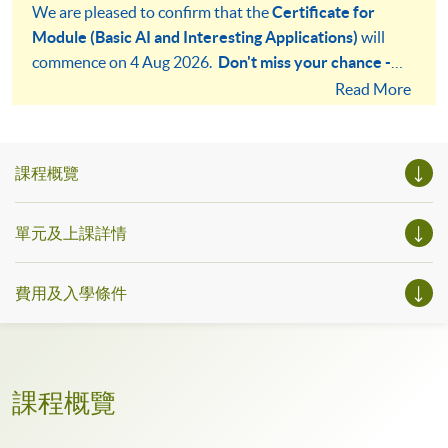
We are pleased to confirm that the
Certificate for
Module (Basic AI and Interesting Applications)
will
commence on 4 Aug 2026.
Don't miss your chance -
apply as soon as possible!
Read More
課程概覽
單元及上課詳情
費用及入學條件
課程概覽