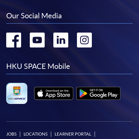
中指定所須文件(如學歷證明)。系統只支援doc,
docx, jpg 和pdf格式之附件。
Our Social Media
繳交所需費用
Go
Go
Go
Go
申請人可使用以下方式繳交報名費或課程費用:
to
to
to
to
繳費靈網上服務
- 申請人須先開立繳費靈戶口及設
facebook
youtube
linkedin
instag
HKU SPACE Mobile
定繳費靈網上密碼。有關如何申請繳費靈戶口及密
碼，請瀏覽繳費靈網址
http://www.ppshk.com
。
*信用咭網上繳費服務
- 申請人可以 VISA 或
Mastercard（包括「香港大學專業進修學院
Mastercard卡」）繳付學費。
*香港大學專業進修學院Mastercard卡
持有人如欲享用十個
月免息分期付款優惠，必須親臨本學院設有報名服務的教
JOBS
LOCATIONS
LEARNER PORTAL
學中心作付款安排。