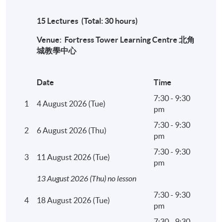
15 Lectures (Total: 30 hours)
地點
Venue: Fortress Tower Learning Centre 北角
北角城教學中心
城教學中心
Date
Time
7:30 - 9:30
1
4 August 2026 (Tue)
pm
7:30 - 9:30
2
6 August 2026 (Thu)
pm
7:30 - 9:30
3
11 August 2026 (Tue)
pm
13 August 2026 (Thu) no lesson
7:30 - 9:30
4
18 August 2026 (Tue)
pm
7:30 - 9:30