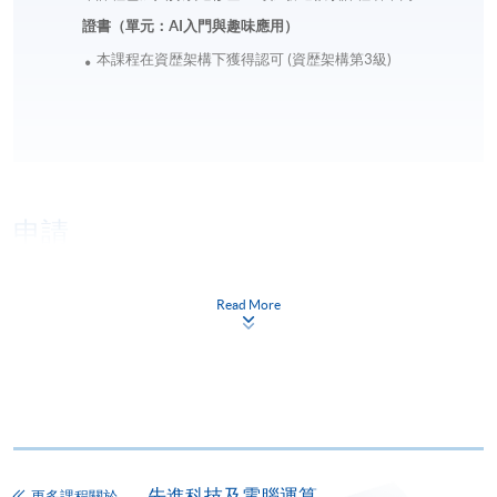
證書（單元：AI入門與趣味應用）
本課程在資歴架構下獲得認可 (資歴架構第3級)
申請
網上報名
Read More
立即報名
申請表
下載申請表
報名辦法
網上報名服務
先進科技及電腦運算
香港大學專業進修學院提供24小時網上報名及繳費服
更多課程關於