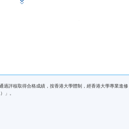
 、明白你、認同你、follow你
現時接受報名
並通過評核取得合格成績，按香港大學體制，經香港大學專業進修
L）」。