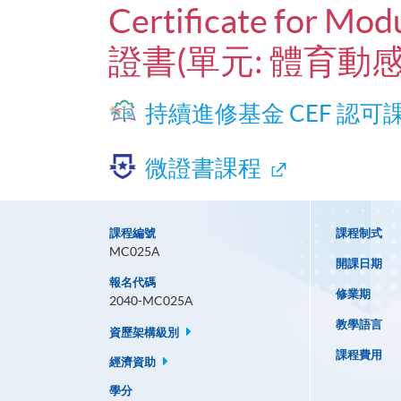
Certificate for Mod
證書(單元: 體育動感
持續進修基金 CEF 認可
微證書課程
課程編號
課程制式
MC025A
開課日期
報名代碼
修業期
2040-MC025A
教學語言
資歷架構級別
課程費用
經濟資助
學分