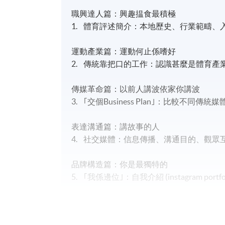
職興達人篇：興趣揾食最積極
1. 體育評述簡介：本地歷史、行業範疇、
運動產業篇：運動何止係嗜好
2. 傳統靠把口的工作：認識甚麼是體育
傳媒革命篇：以前人講波依家你講波
3. ｢交個Business Plan｣：比較
表達溝通篇：講故事的人
4. 社交媒體：信息傳播、溝通目的、觀眾
品牌構造篇：你是最獨特的
5. ｢我係邊位｣：自我介紹 (instagram portfol
好波裝備多篇：出位唔止靠把口
6. ｢三十秒求CLS｣：自說自話、動作示