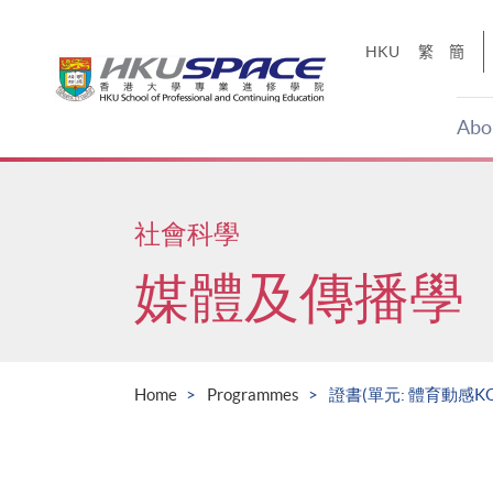
Skip
to
HKU
繁
簡
main
content
Abo
Main
content
start
社會科學
媒體及傳播學
Home
Programmes
證書(單元: 體育動感KO