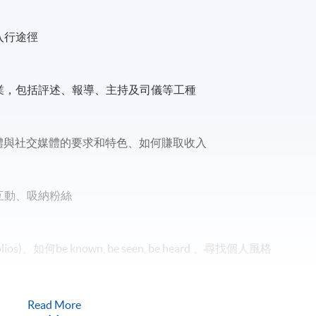
入行途徑
產業，包括評述、報導、主持及司儀等工種
不同傳統媒體與社交媒體的要求和特色、如何賺取收入
互動、吸納粉絲
ios)、如何be known, be seen, be heard 、尋找個人風格
範、求分享、點讚、訂閱等手法
Read More