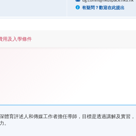
ug.comm@hkuspace.hku.hk
有疑問？歡迎在此提出
費用及入學條件
深體育評述人和傳媒工作者擔任導師，目標是透過講解及實習，
力。