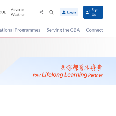
Adverse
Sign
Share
Open
OUL
Login
Weather
Up
to
search
panel
national Programmes
Serving the GBA
Connect