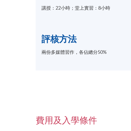
講授：22小時；堂上實習：8小時
評核方法
兩份多媒體習作，各佔總分50%
費用及入學條件