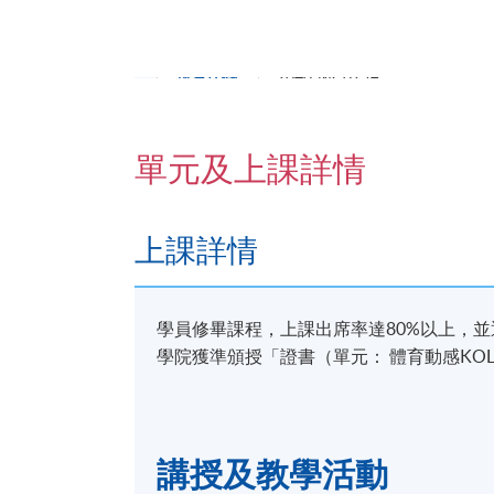
7. ｢五分鐘終極assignment｣：令人認得你
報名代碼
2040-MC025A
日期 / 時間
單元及上課詳情
逢周六，1:00pm - 5:00pm
上課詳情
地點
港大保良何鴻燊社區書院
學員修畢課程，上課出席率達80%以上，
學院獲準頒授「證書（單元： 體育動感KO
講授及教學活動