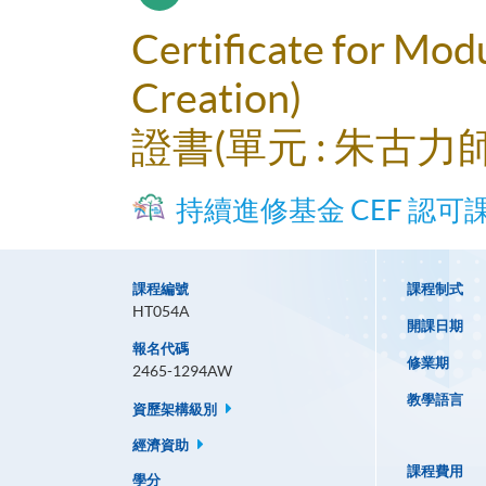
Certificate for Mod
Creation)
證書(單元 : 朱古
持續進修基金 CEF 認可
課程編號
課程制式
HT054A
開課日期
報名代碼
修業期
2465-1294AW
教學語言
資歷架構級別
經濟資助
課程費用
學分