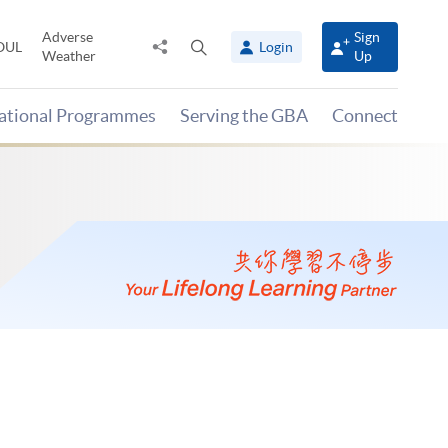
Adverse
Sign
Share
Open
OUL
Login
Weather
Up
to
search
panel
national Programmes
Serving the GBA
Connect