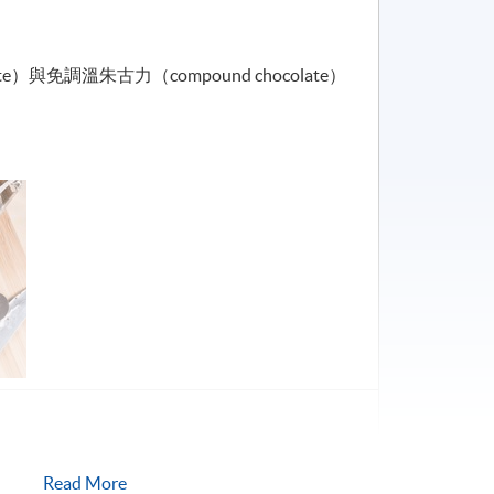
late）與免調溫朱古力（compound chocolate）
Read More