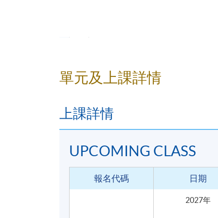
不同品種可可豆對生產朱古力的
可可豆種植的條件、挑戰與可持
採摘、提煉及加工程序
2
單元及上課詳情
上課詳情
UPCOMING CLASS
手工朱古力感官評鑑
報名代碼
日期
手工朱古力的品嚐方法
感官基礎訓練，包括味道、香氣
2027年
瑕疵與異味