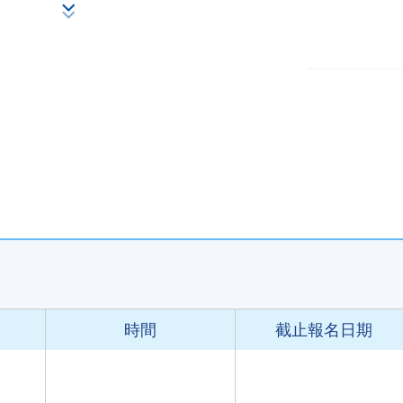
影響
續發展議題
時間
截止報名日期
及口感