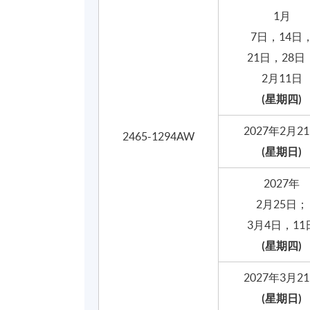
3
調味手工朱古力
1月
飲用手工朱古力
7日，14日
21日，28日
手工朱古力與酒類的搭配技巧
2月11日
(星期四)
手工朱古力原料提煉及商業運作體
2027年2月2
實地參觀手工朱古力製作室及工
2465-1294AW
(星期日)
工具應用及操作體驗
體驗由可可豆提煉朱古力條 (Bean to
2027年
可可豆份量的計算與量度技巧
2月25日；
烘烤可可豆及去殼的技巧
3月4日，11
利用風力去除雜質的技巧
4
(星期四)
2027年3月2
(星期日)