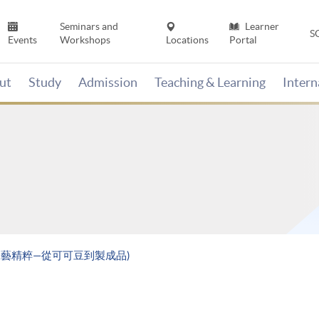
Seminars and
Learner
S
Events
Workshops
Locations
Portal
ut
Study
Admission
Teaching & Learning
Inter
師工藝精粹—從可可豆到製成品)