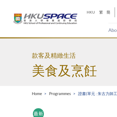
Skip
to
HKU
繁
簡
main
content
Abo
Main
content
start
款客及精緻生活
美食及烹飪
Home
Programmes
證書(單元 : 朱古力