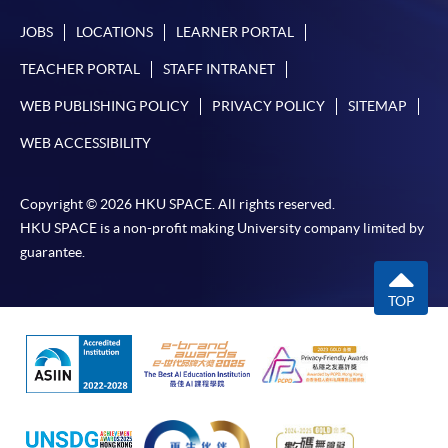
凡以「先到先得」為取錄方式的課程，請填妥
JOBS
LOCATIONS
LEARNER PORTAL
SF26報名表，親往
報名中心
或以郵遞方式連同學
TEACHER PORTAL
STAFF INTRANET
費以及所需證明文件呈交。
WEB PUBLISHING POLICY
PRIVACY POLICY
SITEMAP
[
下載報名表SF26
]
WEB ACCESSIBILITY
申請學歷頒授及專業課程可能需要其他資料，報名
表可向報名中心或有關課程負責人索取。填妥申請
Copyright © 2026 HKU SPACE. All rights reserved.
表格後，請連同報名費/學費以及所需證明文件親
HKU SPACE is a non-profit making University company limited by
往報名中心或以郵遞方式遞交。
guarantee.
TOP
報讀同一學歷頒授課程內其他單元
​學院為學歷頒授課程特設「註冊及學費通知」，適
用於一般學歷頒授課程。