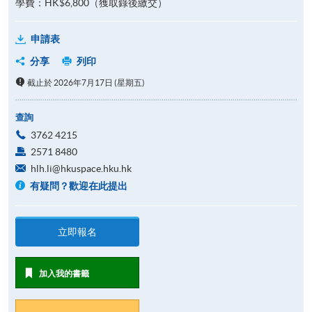
學費：HK$6,800（獲取錄後繳交）
申請表
分享
列印
截止於 2026年7月17日 (星期五)
查詢
3762 4215
2571 8480
hlh.li@hkuspace.hku.hk
有疑問？歡迎在此提出
立即報名
加入我的書籤