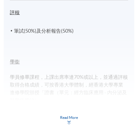
評核
筆試(50%)及分析報告(50%)
學銜
學員修畢課程，上課出席率達70%或以上，並通過評核
取得合格成績，可按香港大學體制，經香港大學專業
進修學院頒授「證書（單元：經方臨床應用 - 内分泌及
疑難病辨治）」。
完成課程後，香港註冊中醫師學員可按實際上課時數
Read More
(每小時1分)，獲取不多於30分之註冊中醫師持續進修
分數。