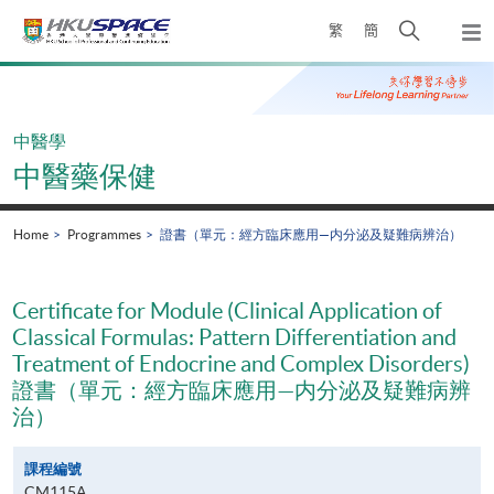
Skip
Open
繁
簡
to
Togg
main
search
navi
Main
content
panel
content
start
中醫學
中醫藥保健
Home
Programmes
證書（單元：經方臨床應用—内分泌及疑難病辨治）
Certificate for Module (Clinical Application of
Classical Formulas: Pattern Differentiation and
Treatment of Endocrine and Complex Disorders)
證書（單元：經方臨床應用—内分泌及疑難病辨
治）
課程編號
CM115A