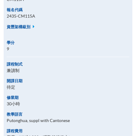
報名代碼
2435-CM115A
資歷架構級別
學分
9
課程制式
兼讀制
開課日期
待定
修業期
30小時
教學語言
Putonghua, suppl with Cantonese
課程費用