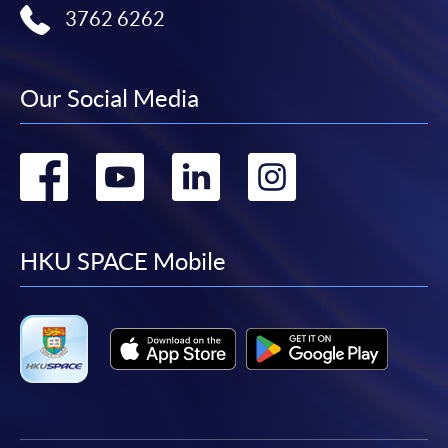
3762 6262
報讀同一學歷頒授課程內其他單元
個別課程為須報讀同一學歷頒授課程及其他單元或繳
Our Social Media
交下期學費的學員，提供網上服務，如學員就讀的課
程設有此服務，課程負責人會通知學員有關程序。
Go
Go
Go
Go
網上支付可通過「繳費靈」(PPS) (不適用於手機)、
to
to
to
to
VISA 或 Mastercard、「微信支付」(Online WeChat
Pay) 、「支付寶」(Online Alipay) 或 「轉數快」(FPS)
facebook
youtube
linkedin
instag
HKU SPACE Mobile
繳付學費。
親身報名/郵遞
報讀新課程