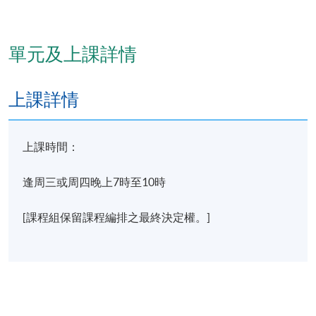
單元及上課詳情
上課詳情
上課時間：
逢周三或周四晚上7時至10時
廣州中醫藥大學資深教授
[課程組保留課程編排之最終決定權。]
報名代碼
2435-CM115A
現時接受報名