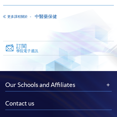
繳費靈網上服務
- 申請人須先開立繳費靈戶口及設
定繳費靈網上密碼。有關如何申請繳費靈戶口及密
碼，請瀏覽繳費靈網址
http://www.ppshk.com
。
中醫藥保健
更多課程關於
*信用咭網上繳費服務
- 申請人可以 VISA 或
Mastercard（包括「香港大學專業進修學院
Mastercard卡」）繳付學費。
訂閱
學院電子通訊
*香港大學專業進修學院Mastercard卡
持有人如欲享用十個
月免息分期付款優惠，必須親臨本學院設有報名服務的教
學中心作付款安排。
如欲了解如何於網上報讀新課程及繳費，請瀏覽網上
Our Schools and Affiliates
申請/報讀指南 :
-
短期課程
Contact us
-
個別學歷頒授課程