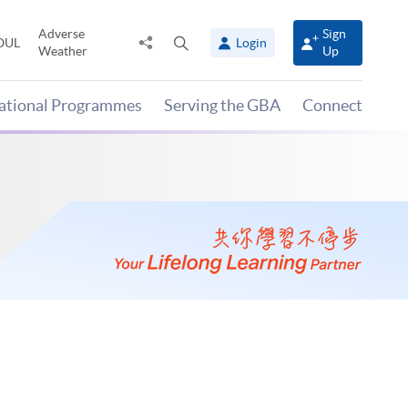
Adverse
Sign
Share
Open
OUL
Login
Weather
Up
to
search
panel
national Programmes
Serving the GBA
Connect