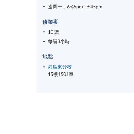
逢周一，6:45pm - 9:45pm
修業期
10 講
每講3小時
地點
港島東分校
15樓1501室