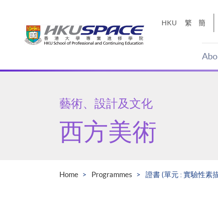
Skip
to
HKU
繁
簡
main
content
Abo
Main
content
start
藝術、設計及文化
西方美術
Home
Programmes
證書 (單元 : 實驗性素描