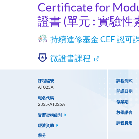
Certificate for Mod
證書 (單元 : 實驗性
持續進修基金 CEF 認可
微證書課程
課程編號
課程制式
AT025A
開課日期
報名代碼
修業期
2355-AT025A
教學語言
資歷架構級別
課程費用
經濟資助
學分