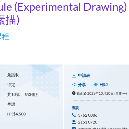
ule (Experimental Drawing)
素描)
課程
兼讀制
申請表
待定
分享
列印
截止於 2025年10月20日 (星期一)
共10講， 約3個月
粵語
查詢
HK$4,500
3762 0086
2151 0720