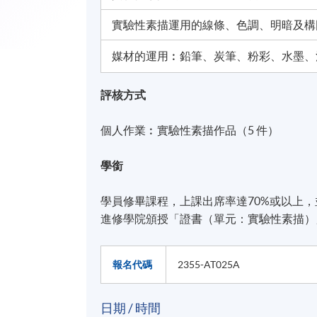
實驗性素描運用的線條、色調、明暗及構
媒材的運用︰鉛筆、炭筆、粉彩、水墨、
評核方式
個人作業︰實驗性素描作品（5 件）
學銜
學員修畢課程，上課出席率達70%或以上
進修學院頒授「證書（單元：實驗性素描）
報名代碼
2355-AT025A
日期 / 時間