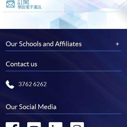
訂閱
大部份公開招生的課程(以先到先得形式報名的課程)。
學院電子通訊
申請人可在網上使用「繳費靈」(PPS) (不適用於手
機)、VISA 或 Mastercard。除上述支付方式之外，如就
讀學歷頒授課程設有網上服務，在學學員亦可以「微
信支付」(Online WeChat Pay) 、「支付寶」(Online
Alipay) 或 「轉數快」(FPS) 繳付學費。
Our Schools and Affiliates
報讀新課程
Contact us
填寫網上報名表格
申請人可按該課程網頁的右上角的
3762 6262
圖示進入網上服務網頁，然
後按照指示填妥網上報名表格。
Our Social Media
某些課程須甄選入學，並要求申請人上載課程網頁
中指定所須文件(如學歷證明)。系統只支援doc,
docx, jpg 和pdf格式之附件。