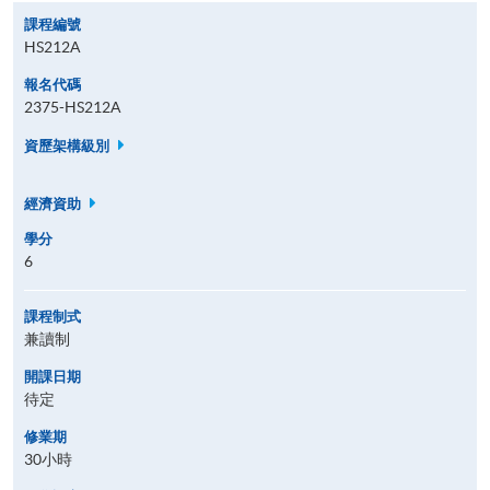
課程編號
HS212A
報名代碼
2375-HS212A
資歷架構級別
經濟資助
學分
6
課程制式
兼讀制
開課日期
待定
修業期
30小時