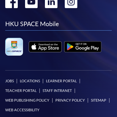
Go
Go
Go
Go
to
to
to
to
繳交所需費用
facebook
youtube
linkedin
instag
HKU SPACE Mobile
申請人可使用以下方式繳交報名費或課程費用:
繳費靈網上服務
- 申請人須先開立繳費靈戶口及設
定繳費靈網上密碼。有關如何申請繳費靈戶口及密
碼，請瀏覽繳費靈網址
http://www.ppshk.com
。
*信用咭網上繳費服務
- 申請人可以 VISA 或
Mastercard（包括「香港大學專業進修學院
Mastercard卡」）繳付學費。
JOBS
LOCATIONS
LEARNER PORTAL
TEACHER PORTAL
STAFF INTRANET
*香港大學專業進修學院Mastercard卡
持有人如欲享用十個
月免息分期付款優惠，必須親臨本學院設有報名服務的教
WEB PUBLISHING POLICY
PRIVACY POLICY
SITEMAP
學中心作付款安排。
WEB ACCESSIBILITY