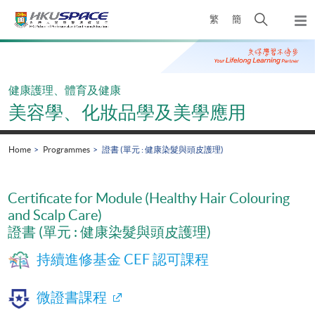
Skip
Open
繁
簡
to
Togg
main
search
navi
Main
content
panel
content
start
健康護理、體育及健康
美容學、化妝品學及美學應用
Home
Programmes
證書 (單元 : 健康染髮與頭皮護理)
Certificate for Module (Healthy Hair Colouring
and Scalp Care)
證書 (單元 : 健康染髮與頭皮護理)
持續進修基金 CEF 認可課程
微證書課程