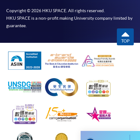
如欲了解如何於網上報讀新課程及繳費，請瀏覽網上
申請/報讀指南 :
Copyright © 2026 HKU SPACE. All rights reserved.
HKU SPACE is a non-profit making University company limited by
-
短期課程
guarantee.
-
個別學歷頒授課程
TOP
報讀同一學歷頒授課程內其他單元
個別課程為須報讀同一學歷頒授課程及其他單元或繳
交下期學費的學員，提供網上服務，如學員就讀的課
程設有此服務，課程負責人會通知學員有關程序。
網上支付可通過「繳費靈」(PPS) (不適用於手機)、
VISA 或 Mastercard、「微信支付」(Online WeChat
Pay) 、「支付寶」(Online Alipay) 或 「轉數快」(FPS)
繳付學費。