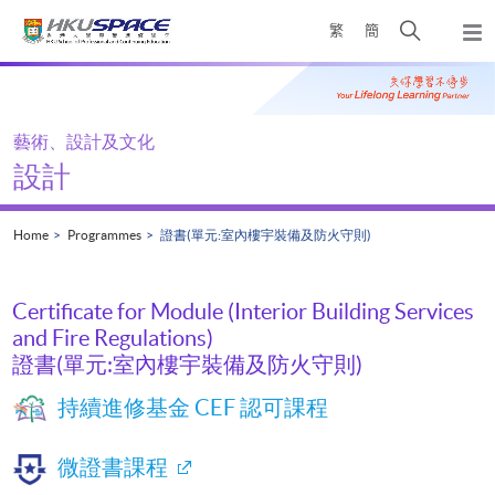
Skip
Open
繁
簡
to
Togg
main
search
navi
Main
content
panel
content
start
藝術、設計及文化
設計
Home
Programmes
證書(單元:室內樓宇裝備及防火守則)
Certificate for Module (Interior Building Services
and Fire Regulations)
證書(單元:室內樓宇裝備及防火守則)
持續進修基金 CEF 認可課程
微證書課程