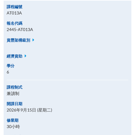
課程編號
AT013A
報名代碼
2445-AT013A
資歷架構級別
經濟資助
學分
6
課程制式
兼讀制
開課日期
2026年9月15日 (星期二)
修業期
30小時