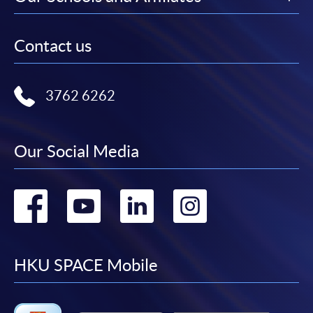
填寫網上報名表格
申請人可按該課程網頁的右上角的
Contact us
圖示進入網上服務網頁，然
後按照指示填妥網上報名表格。
3762 6262
某些課程須甄選入學，並要求申請人上載課程網頁
中指定所須文件(如學歷證明)。系統只支援doc,
Our Social Media
docx, jpg 和pdf格式之附件。
繳交所需費用
Go
Go
Go
Go
申請人可使用以下方式繳交報名費或課程費用:
to
to
to
to
繳費靈網上服務
- 申請人須先開立繳費靈戶口及設
facebook
youtube
linkedin
instag
HKU SPACE Mobile
定繳費靈網上密碼。有關如何申請繳費靈戶口及密
碼，請瀏覽繳費靈網址
http://www.ppshk.com
。