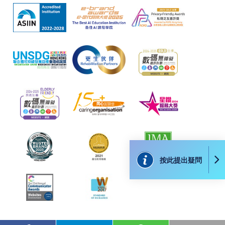
個別課程為須報讀同一學歷頒授課程及其他單元或繳
交下期學費的學員，提供網上服務，如學員就讀的課
程設有此服務，課程負責人會通知學員有關程序。
網上支付可通過「繳費靈」(PPS) (不適用於手機)、
VISA 或 Mastercard、「微信支付」(Online WeChat
Pay) 、「支付寶」(Online Alipay) 或 「轉數快」(FPS)
繳付學費。
親身報名/郵遞
按此提出疑問
報讀新課程
凡以「先到先得」為取錄方式的課程，請填妥
SF26報名表，親往
報名中心
或以郵遞方式連同學
費以及所需證明文件呈交。