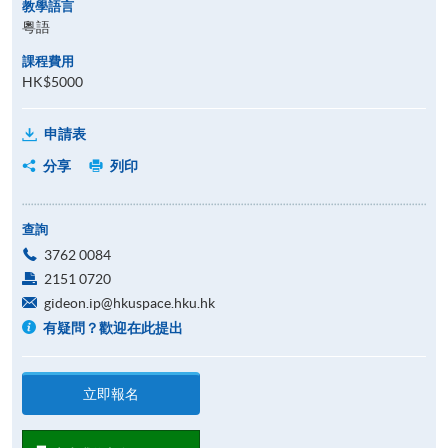
教學語言
粵語
課程費用
HK$5000
申請表
分享
列印
查詢
3762 0084
2151 0720
gideon.ip@hkuspace.hku.hk
有疑問？歡迎在此提出
立即報名