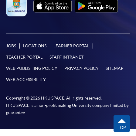
*信用咭網上繳費服務
- 申請人可以 VISA 或
Mastercard（包括「香港大學專業進修學院
Mastercard卡」）繳付學費。
*香港大學專業進修學院Mastercard卡
持有人如欲享用十個
月免息分期付款優惠，必須親臨本學院設有報名服務的教
JOBS
LOCATIONS
LEARNER PORTAL
學中心作付款安排。
TEACHER PORTAL
STAFF INTRANET
如欲了解如何於網上報讀新課程及繳費，請瀏覽網上
WEB PUBLISHING POLICY
PRIVACY POLICY
SITEMAP
申請/報讀指南 :
WEB ACCESSIBILITY
-
短期課程
Copyright © 2026 HKU SPACE. All rights reserved.
-
個別學歷頒授課程
HKU SPACE is a non-profit making University company limited by
guarantee.
報讀同一學歷頒授課程內其他單元
TOP