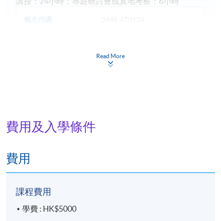
講授：24小時；專題研討會或實地考察：6小時
報名代碼
2445-AT013A
現時接受報名
Read More
日期 / 時間
逢周二、周四，7:00pm - 10:00pm
費用及入學條件
地點
港島東分校
費用
課程費用
學費 : HK$5000