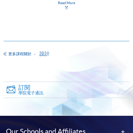
Read More
網上報名
立即報名
申請表
下載申請表
報名辦法
網上報名服務
設計
更多課程關於
香港大學專業進修學院提供24小時網上報名及繳費服
務，申請人可通過網上申請個別學歷頒授課程和報讀
大部份公開招生的課程(以先到先得形式報名的課程)。
申請人可在網上使用「繳費靈」(PPS) (不適用於手
機)、VISA 或 Mastercard。除上述支付方式之外，如就
訂閱
讀學歷頒授課程設有網上服務，在學學員亦可以「微
學院電子通訊
信支付」(Online WeChat Pay) 、「支付寶」(Online
Alipay) 或 「轉數快」(FPS) 繳付學費。
報讀新課程
Our Schools and Affiliates