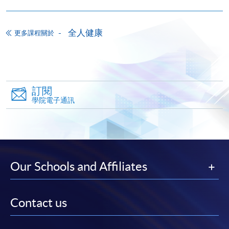
讀學歷頒授課程設有網上服務，在學學員亦可以「微
信支付」(Online WeChat Pay) 、「支付寶」(Online
全人健康
更多課程關於
Alipay) 或 「轉數快」(FPS) 繳付學費。
報讀新課程
訂閱
填寫網上報名表格
學院電子通訊
申請人可按該課程網頁的右上角的
圖示進入網上服務網頁，然
後按照指示填妥網上報名表格。
某些課程須甄選入學，並要求申請人上載課程網頁
Our Schools and Affiliates
中指定所須文件(如學歷證明)。系統只支援doc,
docx, jpg 和pdf格式之附件。
Contact us
繳交所需費用