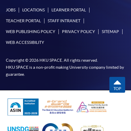
-
短期課程
JOBS
LOCATIONS
LEARNER PORTAL
-
個別學歷頒授課程
TEACHER PORTAL
STAFF INTRANET
WEB PUBLISHING POLICY
PRIVACY POLICY
SITEMAP
報讀同一學歷頒授課程內其他單元
WEB ACCESSIBILITY
個別課程為須報讀同一學歷頒授課程及其他單元或繳
交下期學費的學員，提供網上服務，如學員就讀的課
Copyright © 2026 HKU SPACE. All rights reserved.
程設有此服務，課程負責人會通知學員有關程序。
HKU SPACE is a non-profit making University company limited by
guarantee.
網上支付可通過「繳費靈」(PPS) (不適用於手機)、
VISA 或 Mastercard、「微信支付」(Online WeChat
TOP
Pay) 、「支付寶」(Online Alipay) 或 「轉數快」(FPS)
繳付學費。
親身報名/郵遞