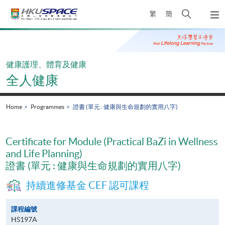
Skip
Open
繁
簡
to
Togg
main
search
navi
Main
content
panel
content
start
健康護理、體育及健康
全人健康
Home
Programmes
證書 (單元 : 健康與生命規劃的實用八字)
Certificate for Module (Practical BaZi in Wellness
and Life Planning)
證書 (單元 : 健康與生命規劃的實用八字)
持續進修基金 CEF 認可課程
課程編號
HS197A