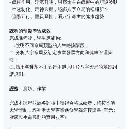
- 歲運作用、浮沉升降，堪察命主在歲運中的順逆波動
- 生尅制化、用神玄機，認識八字命局的樞紐所在
- 陰陽五行、體質屬性，看八字命主的健康趨勢
課程的預期學習成效
完成課程後，學生應能夠:
一. 說明不同命局類型的人生轉捩階段；
二. 分析八字命局及訂定事業發展方向和健康管理策
略；
三. 應用各種基本正五行生剋原理於八字命局的基礎調
諧規劃。
評核
：測驗、作業
完成本課程並於各評核中獲得合格成績者，將按香港
大學體制，經香港大學專業進修學院頒授證書 (單元 :
健康與生命規劃的實用八字)。