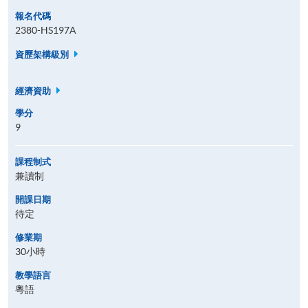
報名代碼
2380-HS197A
資歷架構級別
經濟資助
學分
9
課程制式
兼讀制
開課日期
待定
修業期
30小時
教學語言
粵語