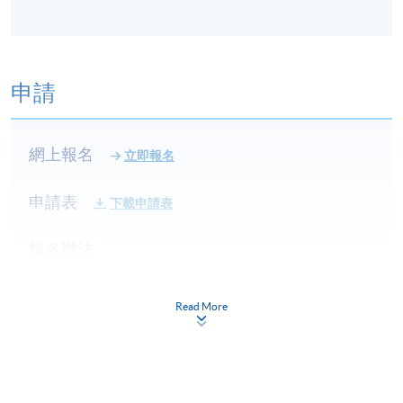
申請
網上報名
立即報名
申請表
下載申請表
報名辦法
網上報名服務
香港大學專業進修學院提供24小時網上報名及繳費服
Read More
務，申請人可通過網上申請個別學歷頒授課程和報讀
大部份公開招生的課程(以先到先得形式報名的課程)。
申請人可在網上使用「繳費靈」(PPS) (不適用於手
機)、VISA 或 Mastercard。除上述支付方式之外，如就