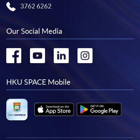
3762 6262
申請人可使用以下方式繳交報名費或課程費用:
繳費靈網上服務
- 申請人須先開立繳費靈戶口及設
Our Social Media
定繳費靈網上密碼。有關如何申請繳費靈戶口及密
碼，請瀏覽繳費靈網址
http://www.ppshk.com
。
Go
Go
Go
Go
*信用咭網上繳費服務
- 申請人可以 VISA 或
Mastercard（包括「香港大學專業進修學院
to
to
to
to
Mastercard卡」）繳付學費。
facebook
youtube
linkedin
instag
HKU SPACE Mobile
*香港大學專業進修學院Mastercard卡
持有人如欲享用十個
月免息分期付款優惠，必須親臨本學院設有報名服務的教
學中心作付款安排。
如欲了解如何於網上報讀新課程及繳費，請瀏覽網上
申請/報讀指南 :