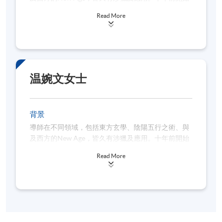
潛心佛學，及後得「八字十式」創始人覺慧居士之親
Read More
授。
在一年半內在SPACE已成功開辦3班八字證書班、4班
進階八字工作坊，並甚得學生好評。
温婉文女士
背景
導師在不同領域，包括東方玄學、陰陽五行之術、與
及西方的New Age，皆久有涉獵及應用。十年前開始
潛心佛學，及後得「八字十式」創始人覺慧居士之親
Read More
授。
在一年半內在SPACE已成功開辦3班八字證書班、4班
進階八字工作坊，並甚得學生好評。