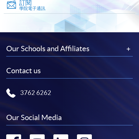
訂閱
填寫網上報名表格
學院電子通訊
申請人可按該課程網頁的右上角的
圖示進入網上服務網頁，然
後按照指示填妥網上報名表格。
某些課程須甄選入學，並要求申請人上載課程網頁
Our Schools and Affiliates
中指定所須文件(如學歷證明)。系統只支援doc,
docx, jpg 和pdf格式之附件。
Contact us
繳交所需費用
3762 6262
申請人可使用以下方式繳交報名費或課程費用:
繳費靈網上服務
- 申請人須先開立繳費靈戶口及設
Our Social Media
定繳費靈網上密碼。有關如何申請繳費靈戶口及密
碼，請瀏覽繳費靈網址
http://www.ppshk.com
。