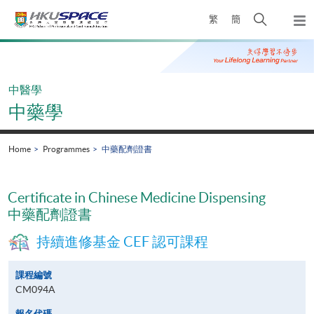
Skip
Open
繁
簡
to
Togg
main
search
navi
Main
content
panel
content
start
中醫學
中藥學
Home
Programmes
中藥配劑證書
Certificate in Chinese Medicine Dispensing
中藥配劑證書
持續進修基金 CEF 認可課程
課程編號
CM094A
報名代碼