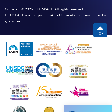
交下期學費的學員，提供網上服務，如學員就讀的課
Copyright © 2026 HKU SPACE. All rights reserved.
程設有此服務，課程負責人會通知學員有關程序。
HKU SPACE is a non-profit making University company limited by
guarantee.
網上支付可通過「繳費靈」(PPS) (不適用於手機)、
VISA 或 Mastercard、「微信支付」(Online WeChat
TOP
Pay) 、「支付寶」(Online Alipay) 或 「轉數快」(FPS)
繳付學費。
親身報名/郵遞
報讀新課程
凡以「先到先得」為取錄方式的課程，請填妥
SF26報名表，親往
報名中心
或以郵遞方式連同學
費以及所需證明文件呈交。