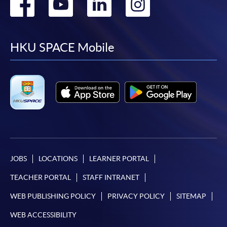
Go
Go
Go
Go
*信用咭網上繳費服務
- 申請人可以 VISA 或
Mastercard（包括「香港大學專業進修學院
to
to
to
to
Mastercard卡」）繳付學費。
facebook
youtube
linkedin
instag
HKU SPACE Mobile
*香港大學專業進修學院Mastercard卡
持有人如欲享用十個
月免息分期付款優惠，必須親臨本學院設有報名服務的教
學中心作付款安排。
如欲了解如何於網上報讀新課程及繳費，請瀏覽網上
申請/報讀指南 :
-
短期課程
JOBS
LOCATIONS
LEARNER PORTAL
-
個別學歷頒授課程
TEACHER PORTAL
STAFF INTRANET
WEB PUBLISHING POLICY
PRIVACY POLICY
SITEMAP
報讀同一學歷頒授課程內其他單元
WEB ACCESSIBILITY
個別課程為須報讀同一學歷頒授課程及其他單元或繳