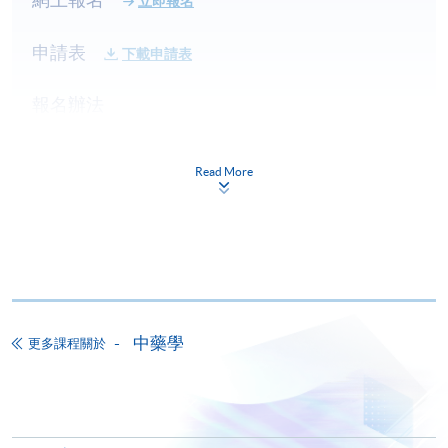
立即報名
申請表
下載申請表
報名辦法
網上報名服務
香港大學專業進修學院提供24小時網上報名及繳費服
Read More
務，申請人可通過網上申請個別學歷頒授課程和報讀
大部份公開招生的課程(以先到先得形式報名的課程)。
申請人可在網上使用「繳費靈」(PPS) (不適用於手
機)、VISA 或 Mastercard。除上述支付方式之外，如就
讀學歷頒授課程設有網上服務，在學學員亦可以「微
信支付」(Online WeChat Pay) 、「支付寶」(Online
中藥學
Alipay) 或 「轉數快」(FPS) 繳付學費。
更多課程關於
報讀新課程