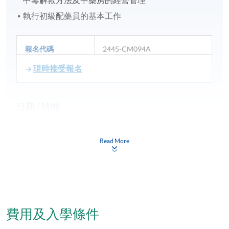
執行初級配藥員的基本工作
報名代碼
2445-CM094A
現時接受報名
日期 / 時間
逢周日，1至2節課，上午 10 時至下午 1 時及 / 或下
午 2 時 30 分至 5 時 30 分
Read More
修業期
1年
地點
費用及入學條件
本院教學中心