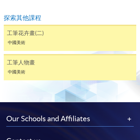
凡以「先到先得」為取錄方式的課程，請填妥
SF26報名表，親往
報名中心
或以郵遞方式連同學
探索其他課程
費以及所需證明文件呈交。
工筆花卉畫(二)
[
下載報名表SF26
]
中國美術
申請學歷頒授及專業課程可能需要其他資料，報名
表可向報名中心或有關課程負責人索取。填妥申請
工筆人物畫
表格後，請連同報名費/學費以及所需證明文件親
中國美術
往報名中心或以郵遞方式遞交。
報讀同一學歷頒授課程內其他單元
​學院為學歷頒授課程特設「註冊及學費通知」，適
Our Schools and Affiliates
用於一般學歷頒授課程。
課程負責人會為學員送上「註冊及學費通知」