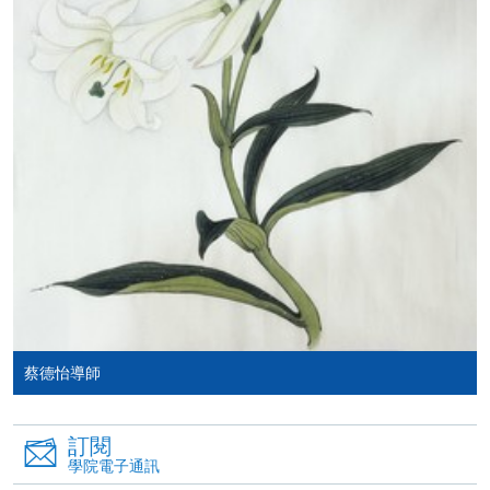
報讀同一學歷頒授課程內其他單元
個別課程為須報讀同一學歷頒授課程及其他單元或繳
交下期學費的學員，提供網上服務，如學員就讀的課
程設有此服務，課程負責人會通知學員有關程序。
網上支付可通過「繳費靈」(PPS) (不適用於手機)、
VISA 或 Mastercard、「微信支付」(Online WeChat
Pay) 、「支付寶」(Online Alipay) 或 「轉數快」(FPS)
繳付學費。
親身報名/郵遞
蔡德怡導師
報讀新課程
訂閱
學院電子通訊