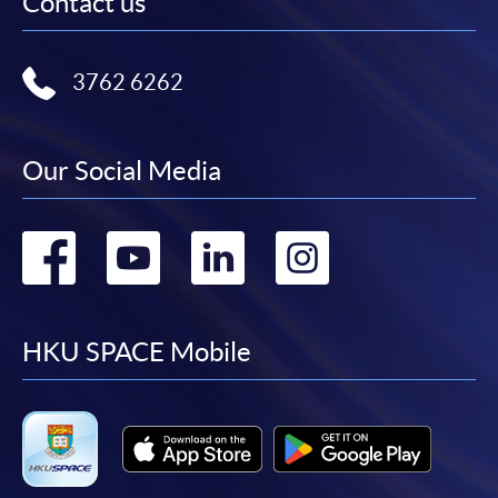
Contact us
(「通知」)，請填妥有關「通知」，並親往報名中
心或以郵遞方式，遞交「通知」及繳交所需費用。
3762 6262
有關繳費詳情，請參閱
付款方法
。如對報名程序有任
何疑問，請詳閱個別課程資料，或聯絡有關課程負責
人或報名中心。
Our Social Media
課程/科目報名注意事項:
Go
Go
Go
Go
選用網上報名服務必須在已接駁互聯網及支援
to
to
to
to
JavaScript程式瀏覽器的電腦上進行。建議選用
Google Chrome瀏覽器。
facebook
youtube
linkedin
instag
HKU SPACE Mobile
申請人不應閒置申請超過10分鐘。否則，申請人
必須重新開始整個申請程序。
網上報名只支援「提早報讀優惠」。如需享用其他
報讀優惠，請親臨學院的報名中心報名。
在網上報名過程中，由於提交課程申請和付款在系