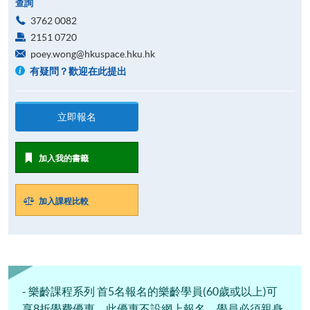
查詢
3762 0082
2151 0720
poey.wong@hkuspace.hku.hk
有疑問？歡迎在此提出
立即報名
加入我的書籤
加入課程比較
- 樂齡課程系列 首5名報名的樂齡學員(60歲或以上)可
享8折學費優惠。此優惠不設網上報名，學員必須親身