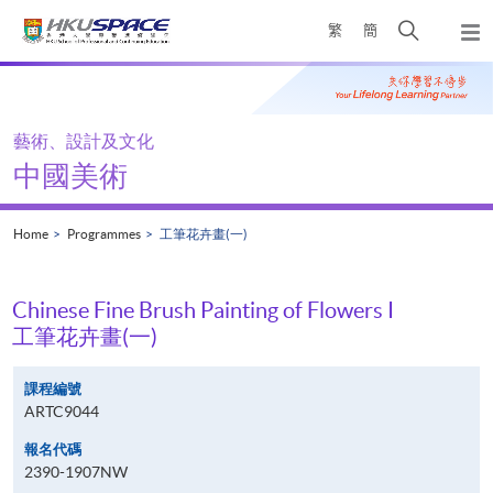
Skip
Open
繁
簡
to
Togg
main
search
navi
Main
content
panel
content
start
藝術、設計及文化
中國美術
Home
Programmes
工筆花卉畫(一)
Chinese Fine Brush Painting of Flowers I
工筆花卉畫(一)
課程編號
ARTC9044
報名代碼
2390-1907NW