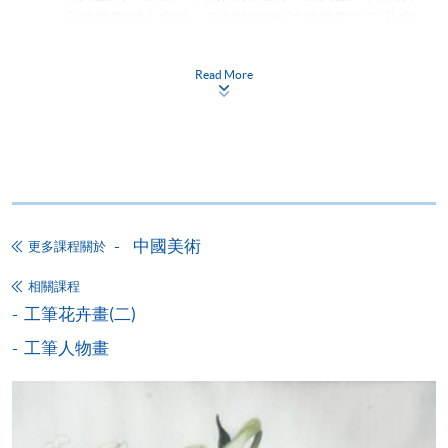
定繳費靈網上密碼。有關如何申請繳費靈戶口及密
碼，請瀏覽繳費靈網址
http://www.ppshk.com
。
Read More
*信用咭網上繳費服務
- 申請人可以 VISA 或
Mastercard（包括「香港大學專業進修學院
Mastercard卡」）繳付學費。
*香港大學專業進修學院Mastercard卡
持有人如欲享用十個
月免息分期付款優惠，必須親臨本學院設有報名服務的教
中國美術
學中心作付款安排。
更多課程關於
相關課程
如欲了解如何於網上報讀新課程及繳費，請瀏覽網上
工筆花卉畫(二)
申請/報讀指南 :
工筆人物畫
-
短期課程
-
個別學歷頒授課程