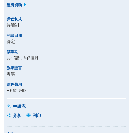
經濟資助
課程制式
兼讀制
開課日期
待定
修業期
共12講，約3個月
教學語言
粵語
課程費用
HK$2,940
申請表
分享
列印