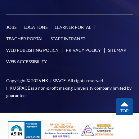
統處理上為兩個不同的程序，成功付款並不保證成
功被獲取錄。任何不成功的申請，課程組職員將儘
快與 閣下聯絡。
JOBS
LOCATIONS
LEARNER PORTAL
申請人應注意，不論親身或網上報讀，相同的課
程/科目只可提交一次申請。
TEACHER PORTAL
STAFF INTRANET
在網上報名過程中，付款成功後，網頁將顯示付款
WEB PUBLISHING POLICY
PRIVACY POLICY
SITEMAP
確認。另外，確認電子郵件亦會發送到 閣下的電
子郵件帳戶。請保留確定回條作日後查詢用途。
WEB ACCESSIBILITY
除特殊情況(例如課程因報名人數不足而被取消)及
法例規定外，一切已繳費用，概不退還。
Copyright © 2026 HKU SPACE. All rights reserved.
HKU SPACE is a non-profit making University company limited by
如須甄選入學，則正式收據並不可作為 閣下已獲
guarantee.
取錄的證明。學院將在截止報名日期後儘快通知申
請者是否獲取錄。落選的申請人將獲退還已繳交的
TOP
學費。