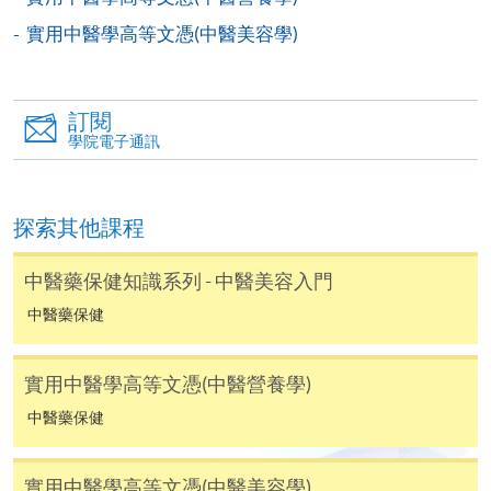
個別課程為須報讀同一學歷頒授課程及其他單元或繳
實用中醫學高等文憑(中醫美容學)
交下期學費的學員，提供網上服務，如學員就讀的課
程設有此服務，課程負責人會通知學員有關程序。
訂閱
網上支付可通過「繳費靈」(PPS) (不適用於手機)、
學院電子通訊
VISA 或 Mastercard、「微信支付」(Online WeChat
Pay) 、「支付寶」(Online Alipay) 或 「轉數快」(FPS)
繳付學費。
探索其他課程
中醫藥保健知識系列 - 中醫美容入門
親身報名/郵遞
中醫藥保健
報讀新課程
實用中醫學高等文憑(中醫營養學)
中醫藥保健
凡以「先到先得」為取錄方式的課程，請填妥
SF26報名表，親往
報名中心
或以郵遞方式連同學
實用中醫學高等文憑(中醫美容學)