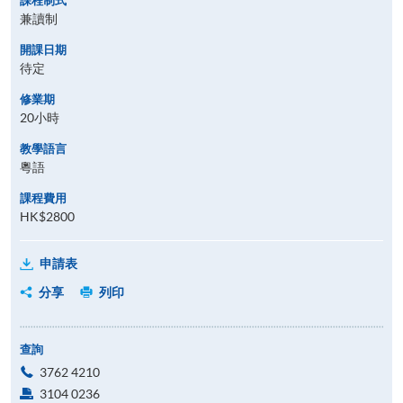
課程制式
兼讀制
開課日期
待定
修業期
20小時
教學語言
粵語
課程費用
HK$2800
申請表
分享
列印
查詢
3762 4210
3104 0236