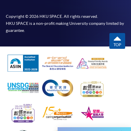
申請人應注意，不論親身或網上報讀，相同的課
程/科目只可提交一次申請。
Copyright © 2026 HKU SPACE. All rights reserved.
HKU SPACE is a non-profit making University company limited by
在網上報名過程中，付款成功後，網頁將顯示付款
guarantee.
確認。另外，確認電子郵件亦會發送到 閣下的電
子郵件帳戶。請保留確定回條作日後查詢用途。
TOP
除特殊情況(例如課程因報名人數不足而被取消)及
法例規定外，一切已繳費用，概不退還。
如須甄選入學，則正式收據並不可作為 閣下已獲
取錄的證明。學院將在截止報名日期後儘快通知申
請者是否獲取錄。落選的申請人將獲退還已繳交的
學費。
免責聲明