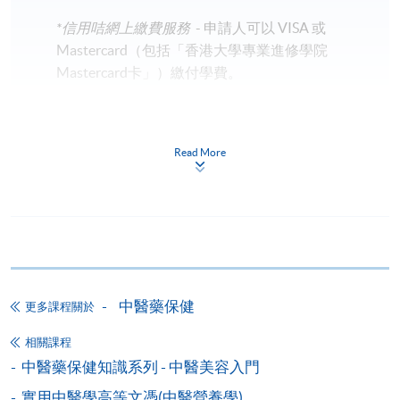
*信用咭網上繳費服務
- 申請人可以 VISA 或
Mastercard（包括「香港大學專業進修學院
Mastercard卡」）繳付學費。
*香港大學專業進修學院Mastercard卡
持有人如欲享用十個
月免息分期付款優惠，必須親臨本學院設有報名服務的教
Read More
學中心作付款安排。
如欲了解如何於網上報讀新課程及繳費，請瀏覽網上
申請/報讀指南 :
-
短期課程
中醫藥保健
更多課程關於
-
個別學歷頒授課程
相關課程
中醫藥保健知識系列 - 中醫美容入門
報讀同一學歷頒授課程內其他單元
實用中醫學高等文憑(中醫營養學)