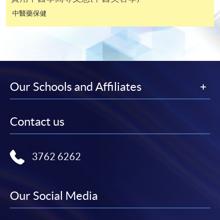
費以及所需證明文件呈交。
中醫藥保健
[
下載報名表SF26
]
申請學歷頒授及專業課程可能需要其他資料，報名
表可向報名中心或有關課程負責人索取。填妥申請
表格後，請連同報名費/學費以及所需證明文件親
Our Schools and Affiliates
往報名中心或以郵遞方式遞交。
Contact us
報讀同一學歷頒授課程內其他單元
​學院為學歷頒授課程特設「註冊及學費通知」，適
3762 6262
用於一般學歷頒授課程。
課程負責人會為學員送上「註冊及學費通知」
Our Social Media
(「通知」)，請填妥有關「通知」，並親往報名中
心或以郵遞方式，遞交「通知」及繳交所需費用。