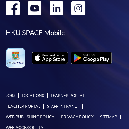
Go
Go
Go
Go
有關繳費詳情，請參閱
付款方法
。如對報名程序有任
to
to
to
to
何疑問，請詳閱個別課程資料，或聯絡有關課程負責
人或報名中心。
facebook
youtube
linkedin
instag
HKU SPACE Mobile
課程/科目報名注意事項:
選用網上報名服務必須在已接駁互聯網及支援
JavaScript程式瀏覽器的電腦上進行。建議選用
Google Chrome瀏覽器。
申請人不應閒置申請超過10分鐘。否則，申請人
必須重新開始整個申請程序。
網上報名只支援「提早報讀優惠」。如需享用其他
JOBS
LOCATIONS
LEARNER PORTAL
報讀優惠，請親臨學院的報名中心報名。
TEACHER PORTAL
STAFF INTRANET
在網上報名過程中，由於提交課程申請和付款在系
統處理上為兩個不同的程序，成功付款並不保證成
WEB PUBLISHING POLICY
PRIVACY POLICY
SITEMAP
功被獲取錄。任何不成功的申請，課程組職員將儘
WEB ACCESSIBILITY
快與 閣下聯絡。