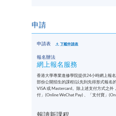
Developed various advertising campaigns 
7-Eleven, Sony
申請
報名代碼
1865-1867NW
申請表
下載申請表
報名辦法
網上報名服務
香港大學專業進修學院提供24小時網上報
部份公開招生的課程(以先到先得形式報名的課
VISA 或 Mastercard。除上述支
付」(Online WeChat Pay) 、「支付寶」(On
報讀新課程