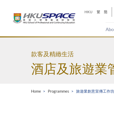
Skip
to
HKU
繁
簡
main
content
Abo
Main
content
start
款客及精緻生活
酒店及旅遊業
Home
Programmes
旅遊業創意宣傳工作坊