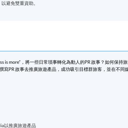
生)，以避免雙重資助。
ess is more”
，將一些日常瑣事轉化為動人的
PR
故事？如何保持旅
撰寫
PR
故事去推廣旅遊產品，成功吸引
目標群旅客，
並在不同
edia以推廣旅遊產品