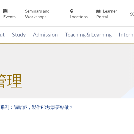
Seminars and
Learner
S
Events
Workshops
Locations
Portal
ut
Study
Admission
Teaching & Learning
Inter
管理
系列：講啱佢，製作PR故事要點做？