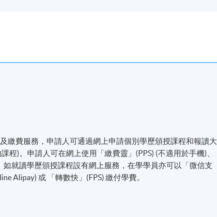
for well-known brands like: McDonald’s, Mannings, Vita, Just Gol
-
名及繳費服務，申請人可通過網上申請個別學歷頒授課程和報讀
程)。申請人可在網上使用「繳費靈」(PPS) (不適用於手機)、
付方式之外，如就讀學歷頒授課程設有網上服務，在學學員亦可以「微信支
line Alipay) 或 「轉數快」(FPS) 繳付學費。