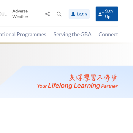
Adverse
Sign
Share
Open
OUL
Login
Weather
Up
to
search
panel
national Programmes
Serving the GBA
Connect