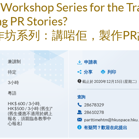
Workshop Series for the Tr
g PR Stories?
作坊系列：講啱佢，製作P
兼讀制
申請表
待定
分享
列印
截止於 2020年12月15日 (星期二)
3小時
粵語
查詢
HK$ 600 / 3小時,
28678329
HK$500 / 3小時 (舊生)*
28610278
(舊生優惠不適用於網上
報名，須親臨各教學中
parttimehtm@hkuspace.hku.
心報名)
有疑問？歡迎在此提出