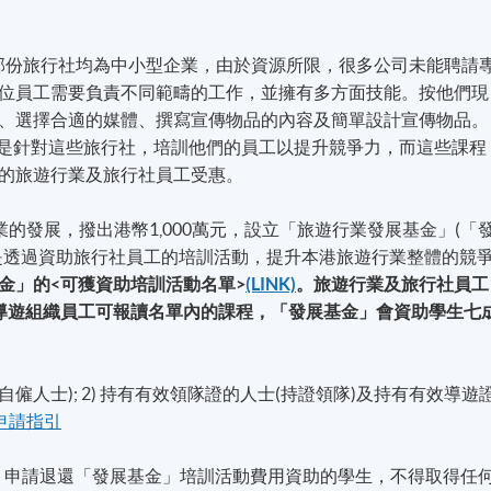
大部份旅行社均為中小型企業，由於資源所限，很多公司未能聘請
位員工需要負責不同範疇的工作，並擁有多方面技能。按他們現
、選擇合適的媒體、撰寫宣傳物品的內容及簡單設計宣傳物品。
) 正是針對這些旅行社，培訓他們的員工以提升競爭力，而這些課程
的旅遊行業及旅行社員工受惠。
業的發展，撥出港幣1,000萬元，設立「旅遊行業發展基金」(「
是透過資助旅行社員工的培訓活動，提升本港旅遊行業整體的競
金」的<可獲資助培訓活動名單>
(LINK)
。旅遊行業及旅行社員工
 / 導遊組織員工可報讀名單內的課程，「發展基金」會資助學生七
及自僱人士); 2) 持有有效領隊證的人士(持證領隊)及持有有效導遊
申請指引
，申請退還「發展基金」培訓活動費用資助的學生，不得取得任