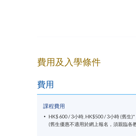
Part time Teacher, HKU SPACE
Specialties
Creative ideation
Copywriting
費用及入學條件
Advertising Strategic planning
Integrated advertising campaign develop
Campaign Management
費用
Selected Experiences
課程費用
Worked in some of the top creative agencie
HK$ 600 / 3小時, HK$500 / 3小時 (舊生)*
and BBDO.
(舊生優惠不適用於網上報名，須親臨各教
Highly regarded in both creative and effe