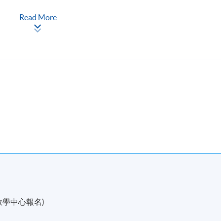
Read More
ment
s in the past 18-year advertising career, like: DDB, Leo Burnett
學中心報名)
ctive awards shows, including the Grand Kam Fan and Grand Effies