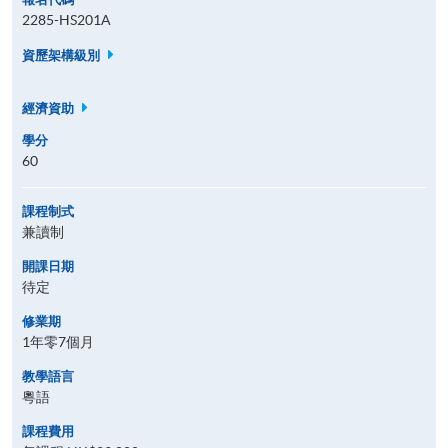
2285-HS201A
資歷架構級別
經濟資助
學分
60
課程制式
兼讀制
開課日期
待定
修業期
1年零7個月
教學語言
粵語
課程費用