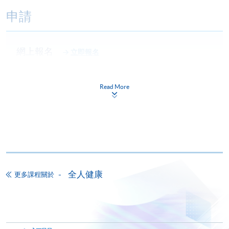
申請
網上報名
立即報名
申請表
下載申請表
Read More
報名辦法
網上報名服務
香港大學專業進修學院提供24小時網上報名及繳費服
務，申請人可通過網上申請個別學歷頒授課程和報讀
大部份公開招生的課程(以先到先得形式報名的課程)。
全人健康
更多課程關於
申請人可在網上使用「繳費靈」(PPS) (不適用於手
機)、VISA 或 Mastercard。除上述支付方式之外，如就
讀學歷頒授課程設有網上服務，在學學員亦可以「微
信支付」(Online WeChat Pay) 、「支付寶」(Online
Alipay) 或 「轉數快」(FPS) 繳付學費。