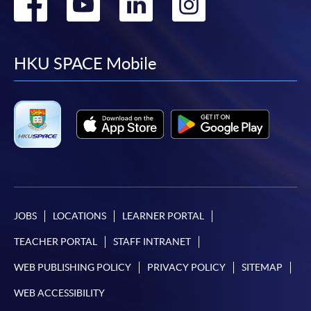
Go
Go
Go
Go
繳費靈網上服務
- 申請人須先開立繳費靈戶口及設
定繳費靈網上密碼。有關如何申請繳費靈戶口及密
to
to
to
to
碼，請瀏覽繳費靈網址
http://www.ppshk.com
。
facebook
youtube
linkedin
instag
HKU SPACE Mobile
*信用咭網上繳費服務
- 申請人可以 VISA 或
Mastercard（包括「香港大學專業進修學院
Mastercard卡」）繳付學費。
*香港大學專業進修學院Mastercard卡
持有人如欲享用十個
月免息分期付款優惠，必須親臨本學院設有報名服務的教
學中心作付款安排。
如欲了解如何於網上報讀新課程及繳費，請瀏覽網上
JOBS
LOCATIONS
LEARNER PORTAL
申請/報讀指南 :
TEACHER PORTAL
STAFF INTRANET
-
短期課程
WEB PUBLISHING POLICY
PRIVACY POLICY
SITEMAP
WEB ACCESSIBILITY
-
個別學歷頒授課程