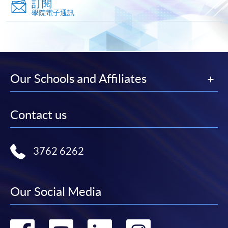
訂閱
學院電子通訊
報讀新課程
填寫網上報名表格
申請人可按該課程網頁的右上角的
Our Schools and Affiliates
圖示進入網上服務網頁，然
後按照指示填妥網上報名表格。
Contact us
某些課程須甄選入學，並要求申請人上載課程網頁
中指定所須文件(如學歷證明)。系統只支援doc,
3762 6262
docx, jpg 和pdf格式之附件。
繳交所需費用
Our Social Media
申請人可使用以下方式繳交報名費或課程費用: