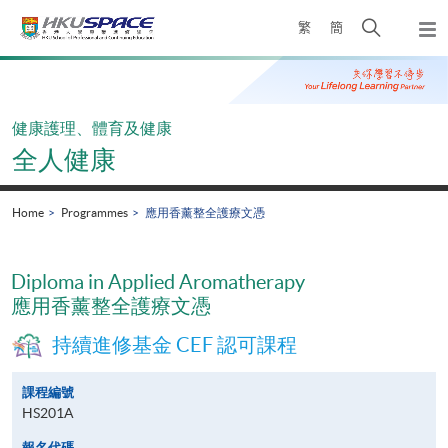
Skip
Open
繁
簡
to
Togg
main
search
navi
Main
content
panel
content
start
健康護理、體育及健康
全人健康
Home
Programmes
應用香薰整全護療文憑
Diploma in Applied Aromatherapy
應用香薰整全護療文憑
持續進修基金 CEF 認可課程
課程編號
HS201A
報名代碼