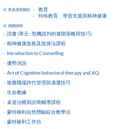
Special Learning Needs Education Course in
教育
更多課程關於
Gifted Children (Module from Diploma in
特殊教育、學習支援與精神健康
Special Education)
相關課程
認識及支援資優學童 (特殊教育文憑之單元)
證書 (單元 : 危機談判的進階策略與技巧)
課程編號
35Z163283
精神健康急救及脫身法課程
學費
$4,980
Introduction to Counselling
查詢號碼
2508-8867
優勢演說
Special Learning Needs Education Course in
Children with Autism Spectrum Disorder
Art of Cognitive behavioral therapy and AQ
(Module from Diploma in Special Education)
致勝職場跨代管理與溝通技巧
認識及支援自閉症譜系障礙學童 (特殊教育文
生命教練
憑之單元)
桌遊治療與諮商輔導課程
課程編號
35Z163291
學費
$4,980
蒙特梭利自然體驗綜合教學法
查詢號碼
2508-8867
蒙特梭利工作坊
Hearing Health and Supporting Hearing