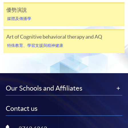
優勢演說
未能符合以上條件之學生，並不能申請CEF。如有爭
議，CEF將保留最終決定權。
媒體及傳播學
已被列入持續進修基金可發還款項的課程 (只限部分單元)
Art of Cognitive behavioral therapy and AQ
本課程若干單元已加入持續進修基金可獲發還款項課程名單
內
特殊教育、學習支援與精神健康
特殊教育文憑
本課程在資歴架構下獲得認可 (資歴架構第3級)
Our Schools and Affiliates
申請
Contact us
網上報名
立即報名