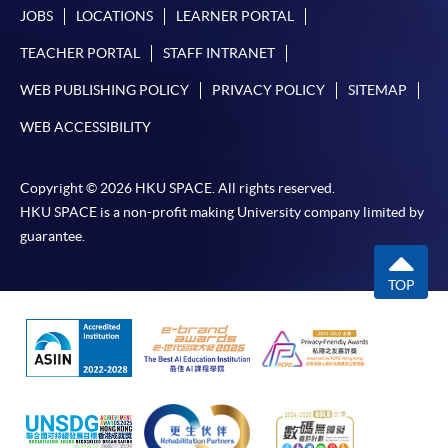
不少於40字的入讀原因
。
請
點撃
JOBS
LOCATIONS
LEARNER PORTAL
TEACHER PORTAL
STAFF INTRANET
，並按照
WEB PUBLISHING POLICY
PRIVACY POLICY
SITEMAP
相關指示完成報名。
WEB ACCESSIBILITY
Copyright © 2026 HKU SPACE. All rights reserved.
HKU SPACE is a non-profit making University company limited by
guarantee.
付款方法
TOP
1. 現金、「易辦事」（EPS）、微信支付
(WeChat Pay) 或支付寶(Alipay)
申請人可親臨學院任何一所報名中心，以現金、「易
辦事」、微信支付（WeChat Pay）或支付寶
（Alipay） 繳付學費。
2. 支票或銀行本票