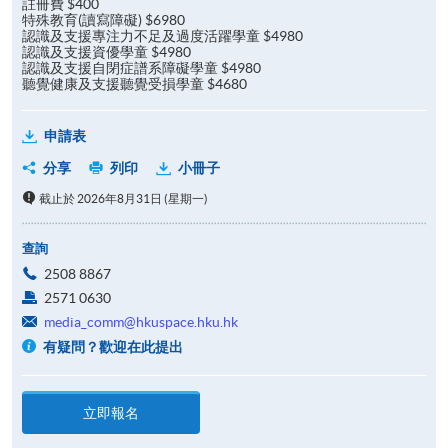
註冊費 $400
特殊教育(讀寫障礙) $6980
認識及支援專注力不足及過度活躍學童 $4980
認識及支援資優學童 $4980
認識及支援自閉症譜系障礙學童 $4980
聽覺健康及支援聽覺受損學童 $4680
申請表
分享
列印
小冊子
截止於 2026年8月31日 (星期一)
查詢
2508 8867
2571 0630
media_comm@hkuspace.hku.hk
有疑問？歡迎在此提出
立即報名