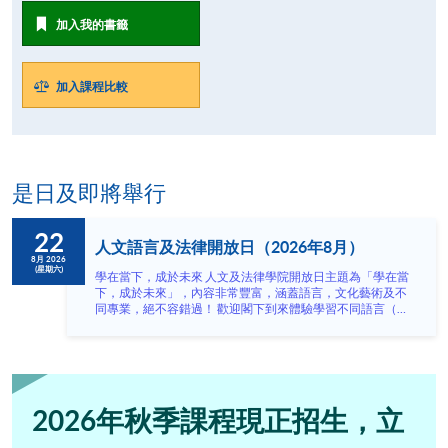
加入我的書籤
加入課程比較
是日及即將舉行
22
人文語言及法律開放日（2026年8月）
8月 2026
(星期六)
學在當下，成於未來 人文及法律學院開放日主題為「學在當
下，成於未來」，內容非常豐富，涵蓋語言，文化藝術及不
同專業，絕不容錯過！ 歡迎閣下到來體驗學習不同語言（包
括英、法、德、西班牙、阿拉伯、日、韓和泰語）的樂趣，
參與相關講座。不同行業的專業人士亦會出席分享他們的專
業知識和經驗，對有志成為律師、建築師、物業管理從業員
的你，絕對是機會難逢。若你想瞭解心理學及相關的日常應
用，我們的講座更是首選之列。 開放日一共設有35個工作
坊、體驗課堂和豐富資訊講座。萬勿錯過是次活動，記得把
2026年秋季課程現正招生，立
握機會，立刻報名參加，規劃學習之路，成就你的未來藍
圖！