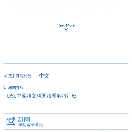
申請人於開課時未滿18歲​，
報名時
必須
附有經由家
長
/
監護人簽署的「
家長/監護人同意書
」
。
申請人如報讀兩個課程或以上，請細閱各個課程的上
Read More
課時間地點，以免課時重疊，或因地點相距太遠而無
法上課。
備註
學費及學額不得轉讓他人。一經取錄，學生不得用
已付的學費和已取得的學額轉讀其他課程，惟學院
中文
更多課程關於
對特殊情況，可酌情處理。轉讀申請一經批准，學
相關課程
生須要付港幣120元手續費。
DSE中國語文科閱讀理解特訓班
學院在收妥費用後，會向申請人發出付款收據，惟
郵寄付款收據如若遺失，學院概不負責。
付款收據只發一次。申請額外付款證明的收費為每
訂閱
張港幣30元。請以劃線支票支付，抬頭註明「香
學院電子通訊
港大學專業進修學院」，並連同貼上郵票的回郵信