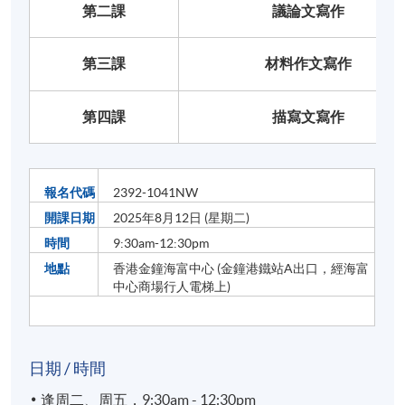
第二課
議論文寫作
第三課
材料作文寫作
第四課
描寫文寫作
報名代碼
2392-1041NW
開課日期
2025年8月12日 (星期二)
時間
9:30am-12:30pm
地點
香港金鐘海富中心 (金鐘港鐵站A出口，經海富
中心商場行人電梯上)
日期 / 時間
逢周二、周五，9:30am - 12:30pm