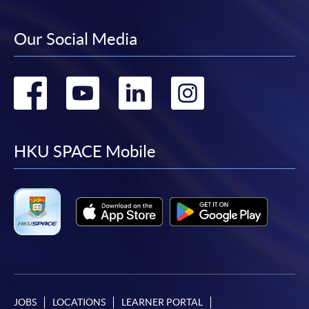
Our Social Media
Go
Go
Go
Go
to
to
to
to
facebook
youtube
linkedin
instag
HKU SPACE Mobile
JOBS
LOCATIONS
LEARNER PORTAL