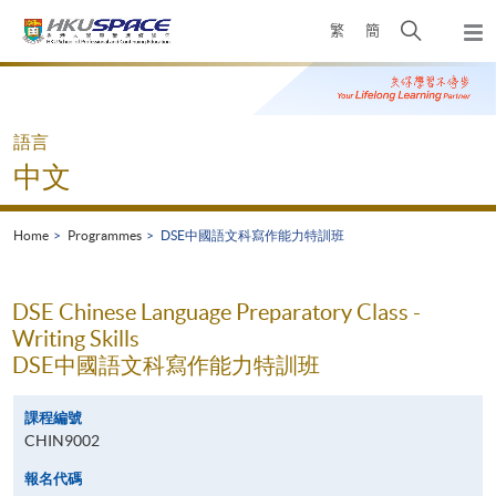
Skip
Open
繁
簡
to
Togg
main
search
navi
Main
content
panel
content
start
語言
中文
Home
Programmes
DSE中國語文科寫作能力特訓班
DSE Chinese Language Preparatory Class -
Writing Skills
DSE中國語文科寫作能力特訓班
課程編號
CHIN9002
報名代碼