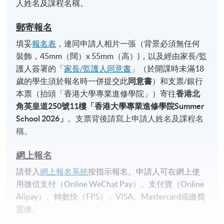
人姓名及課程名稱。
郵寄報名
填妥
報名表
，連同申請人相片一張（背景必須無任何
裝飾，45mm（闊）x 55mm（高）)，以及經由家長/監
護人簽署的「
家長/監護人同意書
」（於開課時未滿18
歲的學生須於報名時一併提交此
同意書
）和支票/銀行
本票（抬頭「香港大學專業進修學院」）寄往
香港北
角英皇道
250
號
11
樓「香港大學專業進修學院
Summer
School 2026
」
。支票背後請寫上申請人姓名及課程名
稱。
網上報名
請登入
網上報名系統
按指示報名。申請人可在網上使
用微信支付（Online WeChat Pay）、支付寶（Online
Alipay）、轉數快（FPS）、VISA、Mastercard或繳費
靈繳。