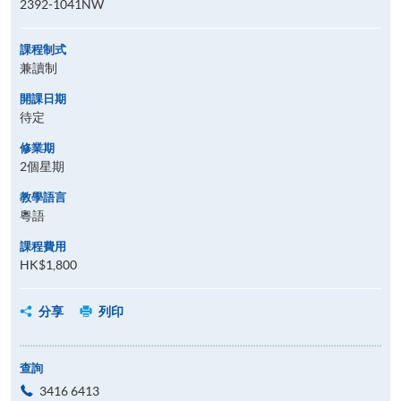
2392-1041NW
課程制式
兼讀制
開課日期
待定
修業期
2個星期
教學語言
粵語
課程費用
HK$1,800
分享
列印
查詢
3416 6413