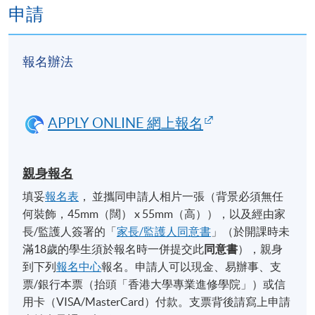
申請
報名辦法
APPLY ONLINE 網上報名
親身報名
填妥
報名表
， 並攜同申請人相片一張（背景必須無任
何裝飾，45mm（闊） x 55mm（高）），以及經由家
長/監護人簽署的「
家長/監護人同意書
」（於開課時未
滿18歲的學生須於報名時一併提交此
同意書
），親身
到下列
報名中心
報名。申請人可以現金、易辦事、支
票/銀行本票（抬頭「香港大學專業進修學院」）或信
用卡（VISA/MasterCard）付款。支票背後請寫上申請