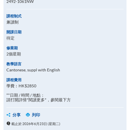
2492-1061NW
課程制式
兼讀制
開課日期
待定
修業期
2個星期
教學語言
Cantonese, suppl with English
課程費用
學費︰HK$2850
**日期 / 時間 / 地點：
請打開詳情"閱讀更多"，參閱最下方
分享
列印
截止於 2026年6月23日 (星期二)