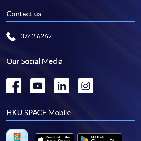
Contact us
3762 6262
Our Social Media
Go
Go
Go
Go
to
to
to
to
facebook
youtube
linkedin
instag
HKU SPACE Mobile