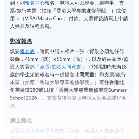
到下列
報名中心
報名。申請人可以現金、易辦事、支
票/銀行本票（抬頭「香港大學專業進修學院」）或信
用卡（VISA/MasterCard）付款。支票背後請寫上申請
人姓名及課程名稱。
郵寄報名
填妥
報名表
，連同申請人相片一張（背景必須無任何
裝飾，45mm（闊）x 55mm（高）)，以及經由家長/監
護人簽署的「
家長/監護人同意書
」（於開課時未滿18
歲的學生須於報名時一併提交此
同意書
）和支票/銀行
本票（抬頭「香港大學專業進修學院」）寄往
香港北
角英皇道
250
號
11
樓「香港大學專業進修學院
Summer
School 2026
」
。支票背後請寫上申請人姓名及課程名
稱。
網上報名
請登入
網上報名系統
按指示報名。申請人可在網上使
用微信支付（Online WeChat Pay）、支付寶（Online