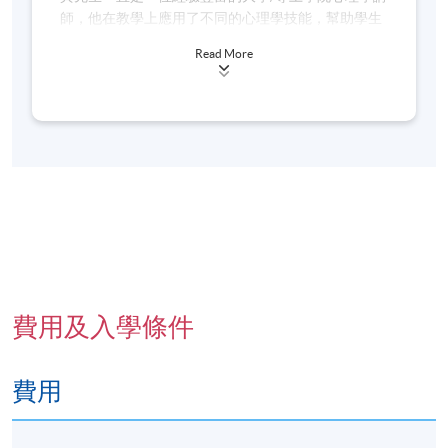
日期 / 時間
師，他在教學上應用了不同的心理學技能，幫助學生
逢周二至周四，3:00pm - 6:00pm
更容易吸收知識。黃安弘先生於香港大學修畢社會科
Read More
學學位，以及教育文憑，並於修畢美國心理學碩士課
修業期
程。他在心理學的考試成績出眾，他在GRE心理學考
試的成績高過全球92%的考生，擅長教導學生應付心
共6課18小時
理學考試。
每星期三次，每課3小時
2026年7月7, 8, 9, 14, 15, 16日
地點
金鐘教學中心 (也可能在其他分校)，上課地點會於開
課前開課前7至3天，以電郵方式通知學員
費用及入學條件
費用