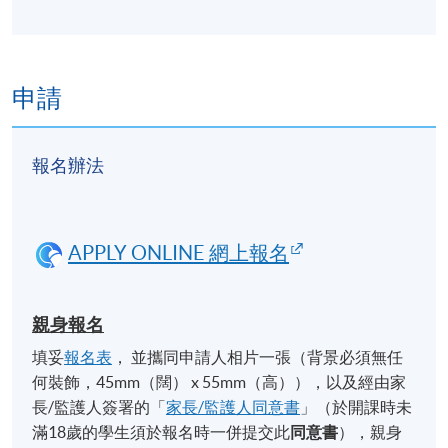
申請
報名辦法
APPLY ONLINE 網上報名
親身報名
填妥
報名表
， 並攜同申請人相片一張（背景必須無任
何裝飾，45mm（闊） x 55mm（高）），以及經由家
長/監護人簽署的「
家長/監護人同意書
」（於開課時未
滿18歲的學生須於報名時一併提交此
同意書
），親身