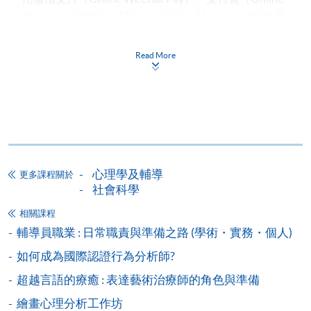
Alipay）、轉數快（FPS）、VISA、Mastercard或繳費
靈繳。
Read More
申請人於開課時未滿18歲​，
報名時
必須
附有經由家
長
/
監護人簽署的「
家長/監護人同意書
」
。
申請人如報讀兩個課程或以上，請細閱各個課程的上
課時間地點，以免課時重疊，或因地點相距太遠而無
法上課。
心理學及輔導
更多課程關於
備註
社會科學
學費及學額不得轉讓他人。一經取錄，學生不得用
相關課程
已付的學費和已取得的學額轉讀其他課程，惟學院
輔導員職業 : 日常職責與準備之路 (學術・實務・個人)
對特殊情況，可酌情處理。轉讀申請一經批准，學
如何成為國際認證行為分析師?
生須要付港幣120元手續費。
超越言語的療癒 : 表達藝術治療師的角色與準備
學院在收妥費用後，會向申請人發出付款收據，惟
繪畫心理分析工作坊
郵寄付款收據如若遺失，學院概不負責。