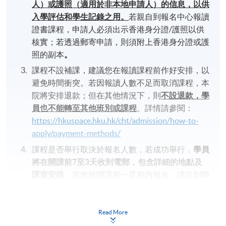
人）或護照（適用於非本地申請人）的信息，以供
入學評估和學生記錄之用。
若親自到報名中心報讀
證書課程，申請人必須出示香港身分證/護照以供
核實；若透過郵寄申請，則須附上香港身分證或護
照的副本
。
課程不設補課，建議您在報讀課程前作好安排，以
避免時間衝突。若因報讀人數不足而取消課程，本
院將安排退款；但在其他情況下，則
不設退款，學
員也不能轉至其他班別或課程
。詳情請參閱：
https://hkuspace.hku.hk/cht/admission/how-to-
apply/payment-methods/
課程是否舉行取決於報名人數，若成功舉行，
學員
將在開課前
7
至
3
天收到電郵，包含詳細的地點及
課室安排
。若您於開課前一星期內報名，請立刻聯
繫本部門以作跟進。除課程資料更改外，本院將不
會另發上課通知，學員須按時到指定地點上課。
Read More
以上時間和地點為暫定，最終安排將視乎實際情