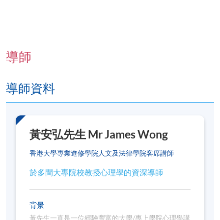
況
。各教學中心地點請參閱：
https://www.hkuspace.hku.hk/cht/learning-centre/
若您透過網上報讀課程，完成付款後將會收到系統
發出的「付款確認通知」電郵。請妥善保存該電郵
導師
或出示與報名時相同的身分證明文件，
前往報名中
心向職員索取正式收據
，建議可於第一課前預留時
間辦理。
導師資料
本課程不設課業及評核，同時不在持續進修基金資
助範圍內。
符合出席率要求的學員（一般為70%，個別課程可
黃安弘先生 Mr James Wong
能要求更高）可於課程結束後3個月內獲發修讀證
明書
（請於報名時提供完整及正確的資料，包括中
香港大學專業進修學院人文及法律學院客席講師
英文全名及郵寄地址）。詳情請參閱
https://hkuspace.hku.hk/cht/teaching-and-
於多間大專院校教授心理學的資深導師
learning/learners-support/learners-
information/transcripts/
背景
黃先生一直是一位經驗豐富的大學/專上學院心理學講