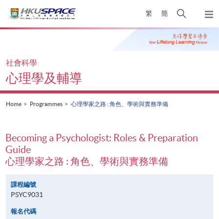
Skip
Open
繁
簡
to
Togg
main
search
navi
Main
content
panel
content
start
社會科學
心理學及輔導
Home
Programmes
心理學家之路 : 角色、學術與實務準備
Becoming a Psychologist: Roles & Preparation
Guide
心理學家之路 : 角色、學術與實務準備
課程編號
PSYC9031
報名代碼