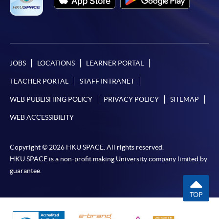
JOBS
LOCATIONS
LEARNER PORTAL
TEACHER PORTAL
STAFF INTRANET
WEB PUBLISHING POLICY
PRIVACY POLICY
SITEMAP
WEB ACCESSIBILITY
Copyright © 2026 HKU SPACE. All rights reserved.
HKU SPACE is a non-profit making University company limited by
guarantee.
TOP