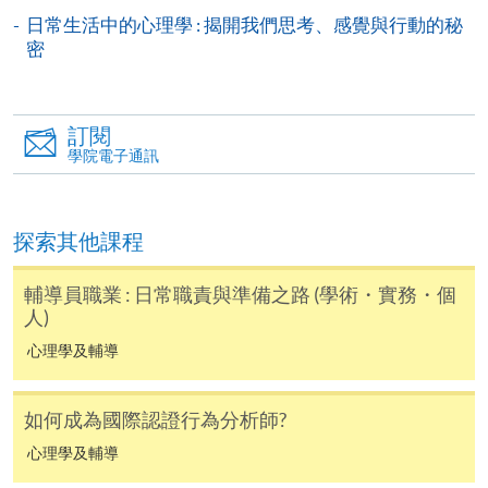
付款收據只發一次。申請額外付款證明的收費為每
日常生活中的心理學 : 揭開我們思考、感覺與行動的秘
密
張港幣30元。請以劃線支票支付，抬頭註明「香
港大學專業進修學院」，並連同貼上郵票的回郵信
封及申請表交回本學院。補發的學費收據通常於課
程完結後寄出。
訂閱
學院電子通訊
有關香港大學專業進修學院Summer School 的取錄方
法、學生須知、報名中心及其他相關資訊，請登入
Summer School 網頁
。
探索其他課程
輔導員職業 : 日常職責與準備之路 (學術・實務・個
人)
心理學及輔導
如何成為國際認證行為分析師?
心理學及輔導