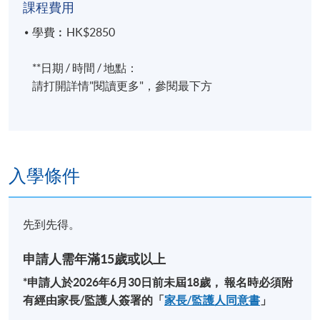
課程費用
學費︰HK$2850
**日期 / 時間 / 地點：
請打開詳情"閱讀更多"，參閱最下方
入學條件
先到先得。
申請人需年滿15歲或以上
*申請人於
2026
年6
月30
日前未屆
18
歲，
報名時必須附
有經由家長
/
監護人簽署的「
家長
/
監護人同意書
」