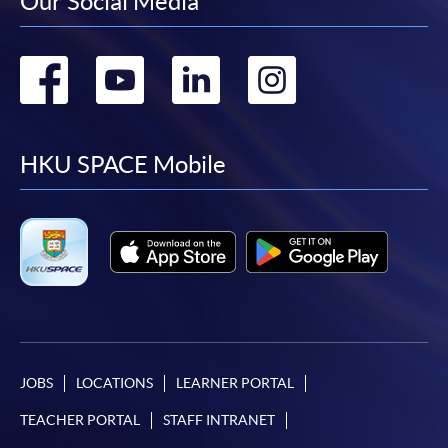
Our Social Media
Go
Go
Go
Go
to
to
to
to
facebook
youtube
linkedin
instag
HKU SPACE Mobile
JOBS
LOCATIONS
LEARNER PORTAL
TEACHER PORTAL
STAFF INTRANET