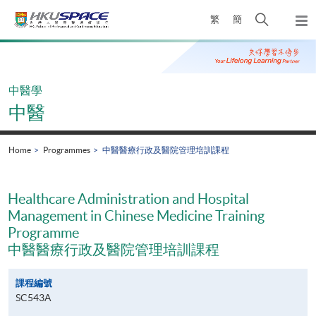
Skip
Open
繁
簡
to
Togg
main
search
navi
Main
content
panel
content
start
中醫學
中醫
Home
Programmes
中醫醫療行政及醫院管理培訓課程
Healthcare Administration and Hospital
Management in Chinese Medicine Training
Programme
中醫醫療行政及醫院管理培訓課程
課程編號
SC543A