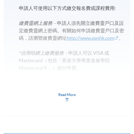
申請人可使用以下方式繳交報名費或課程費用:
繳費靈網上服務
- 申請人須先開立繳費靈戶口及設
定繳費靈網上密碼。有關如何申請繳費靈戶口及密
碼，請瀏覽繳費靈網址
http://www.ppshk.com
。
*信用咭網上繳費服務
- 申請人可以 VISA 或
Mastercard（包括「香港大學專業進修學院
Mastercard卡」）繳付學費。
*香港大學專業進修學院Mastercard卡
持有人如欲享用十個
月免息分期付款優惠，必須親臨本學院設有報名服務的教
Read More
學中心作付款安排。
如欲了解如何於網上報讀新課程及繳費，請瀏覽網上
申請/報讀指南 :