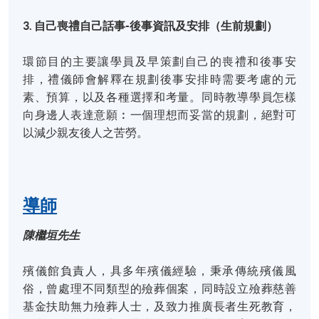
3. 自己喪禮自己話事-後事資訊及安排（生前規劃）
環節目的主要讓學員及早策劃自己的喪禮和後事安
排，禮儀師會解釋在規劃後事安排時需要考慮的元
素、預算，以及各種選擇和考量。同時教導學員怎樣
向身邊人表達意願︰一個理想而妥當的規劃，絕對可
以減少親友後人之苦勞。
導師
陳檵垣先生
殯儀館負責人，具多年殯儀經驗，秉承傳統殯儀風
俗，曾處理不同類型的殮葬個案，同時設立殮葬慈善
基金扶助無力殮葬人士，及致力推廣長者生死教育，