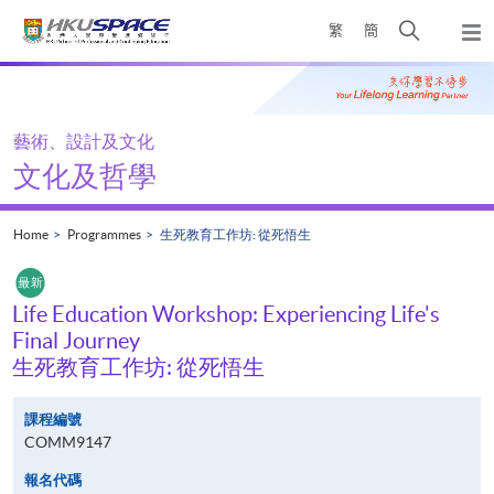
Skip
Open
繁
簡
to
Togg
main
search
navi
Main
content
panel
content
start
藝術、設計及文化
文化及哲學
Home
Programmes
生死教育工作坊: 從死悟生
Life Education Workshop: Experiencing Life's
Final Journey
生死教育工作坊: 從死悟生
課程編號
COMM9147
報名代碼