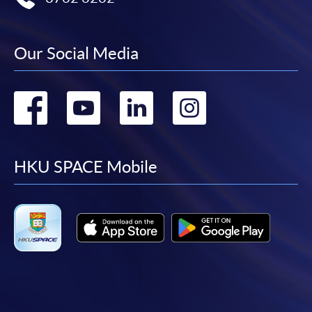
報讀新課程
Our Social Media
凡以「先到先得」為取錄方式的課程，請填妥
SF26報名表，親往
報名中心
或以郵遞方式連同學
Go
Go
Go
Go
費以及所需證明文件呈交。
to
to
to
to
[
下載報名表SF26
]
facebook
youtube
linkedin
instag
HKU SPACE Mobile
申請學歷頒授及專業課程可能需要其他資料，報名
表可向報名中心或有關課程負責人索取。填妥申請
表格後，請連同報名費/學費以及所需證明文件親
往報名中心或以郵遞方式遞交。
報讀同一學歷頒授課程內其他單元