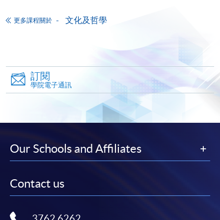
-
短期課程
文化及哲學
更多課程關於
-
個別學歷頒授課程
報讀同一學歷頒授課程內其他單元
訂閱
個別課程為須報讀同一學歷頒授課程及其他單元或繳
學院電子通訊
交下期學費的學員，提供網上服務，如學員就讀的課
程設有此服務，課程負責人會通知學員有關程序。
網上支付可通過「繳費靈」(PPS) (不適用於手機)、
VISA 或 Mastercard、「微信支付」(Online WeChat
Our Schools and Affiliates
Pay) 、「支付寶」(Online Alipay) 或 「轉數快」(FPS)
繳付學費。
Contact us
親身報名/郵遞
3762 6262