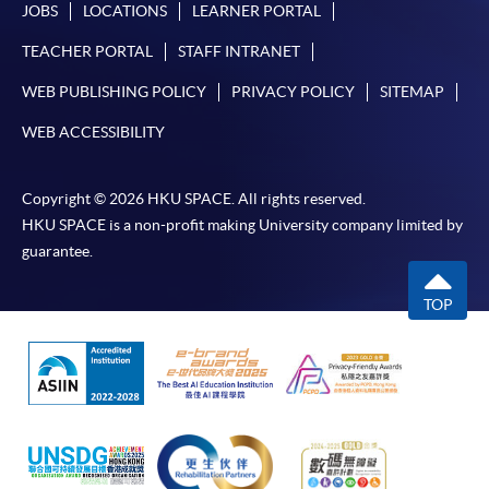
​學院為學歷頒授課程特設「註冊及學費通知」，適
JOBS
LOCATIONS
LEARNER PORTAL
用於一般學歷頒授課程。
TEACHER PORTAL
STAFF INTRANET
課程負責人會為學員送上「註冊及學費通知」
WEB PUBLISHING POLICY
PRIVACY POLICY
SITEMAP
(「通知」)，請填妥有關「通知」，並親往報名中
WEB ACCESSIBILITY
心或以郵遞方式，遞交「通知」及繳交所需費用。
有關繳費詳情，請參閱
付款方法
。如對報名程序有任
Copyright © 2026 HKU SPACE. All rights reserved.
何疑問，請詳閱個別課程資料，或聯絡有關課程負責
HKU SPACE is a non-profit making University company limited by
人或報名中心。
guarantee.
課程/科目報名注意事項:
TOP
選用網上報名服務必須在已接駁互聯網及支援
JavaScript程式瀏覽器的電腦上進行。建議選用
Google Chrome瀏覽器。
申請人不應閒置申請超過10分鐘。否則，申請人
必須重新開始整個申請程序。