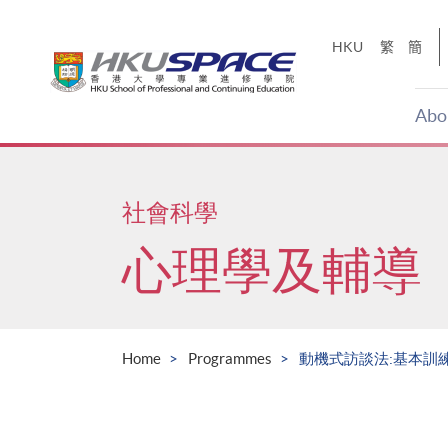
Skip
to
HKU
繁
簡
main
content
Abo
Main
content
start
社會科學
心理學及輔導
Home
Programmes
動機式訪談法:基本訓