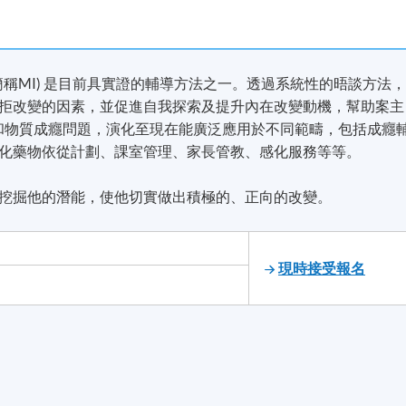
iewing ; 簡稱MI) 是目前具實證的輔導方法之一。透過系統性的晤談方法
拒改變的因素，並促進自我探索及提升內在改變動機，幫助案主
酒和物質成癮問題，演化至現在能廣泛應用於不同範疇，包括成癮
化藥物依從計劃、課室管理、家長管教、感化服務等等。
挖掘他的潛能，使他切實做出積極的、正向的改變。
現時接受報名