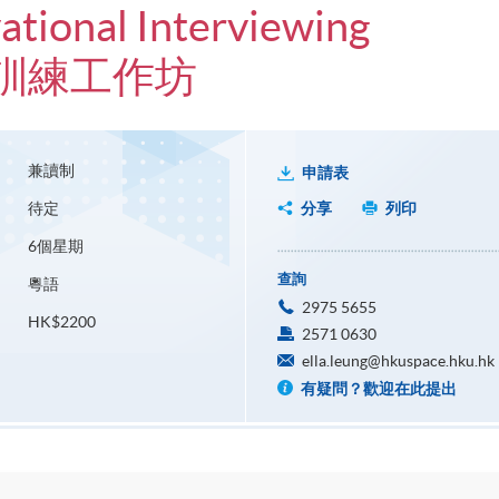
tional Interviewing
訓練工作坊
兼讀制
申請表
待定
分享
列印
6個星期
查詢
粵語
2975 5655
HK$2200
2571 0630
ella.leung@hkuspace.hku.hk
有疑問？歡迎在此提出