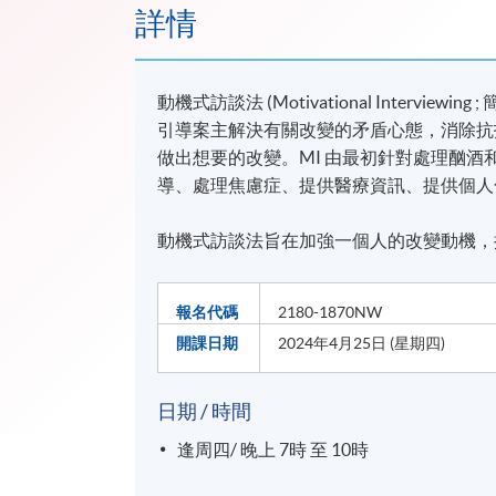
詳情
動機式訪談法 (Motivational Interv
引導案主解決有關改變的矛盾心態，消除抗
做出想要的改變。MI 由最初針對處理酗
導、處理焦慮症、提供醫療資訊、提供個人
動機式訪談法旨在加強一個人的改變動機，
報名代碼
2180-1870NW
開課日期
2024年4月25日 (星期四)
日期 / 時間
逢周四/ 晚上 7時 至 10時