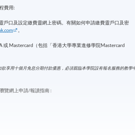
程費用:
費靈戶口及設定繳費靈網上密碼。有關如何申請繳費靈戶口及密
hk.com
。
A 或 Mastercard（包括「香港大學專業進修學院Mastercard
如欲享用十個月免息分期付款優惠，必須親臨本學院設有報名服務的教學
覽網上申請/報讀指南 :