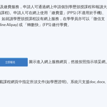
名及繳費服務，申請人可通過網上申請個別學歷頒授課程和報讀
程)。申請人可在網上使用「繳費靈」(PPS) (不適用於手機)、
付方式之外，如就讀學歷頒授課程設有網上服務，在學學員亦可以「微信支
line Alipay) 或 「轉數快」(FPS) 繳付學費。
圖示進入網上服務網頁，然後按照指示填妥網
程網頁中指定所須文件(如學歷證明)。系統只支援doc, docx,