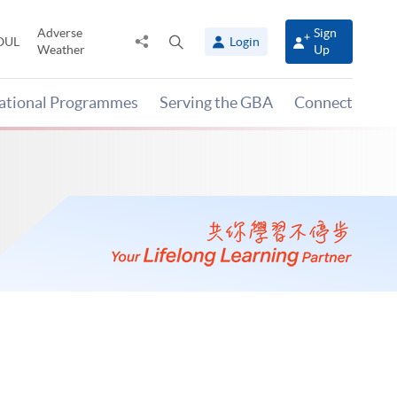
Adverse
Sign
Share
Open
OUL
Login
Weather
Up
to
search
panel
national Programmes
Serving the GBA
Connect