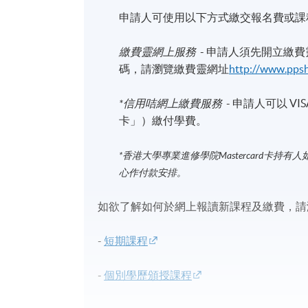
申請人可使用以下方式繳交報名費或課
繳費靈網上服務
- 申請人須先開立繳
碼，請瀏覽繳費靈網址
http://www.pps
*信用咭網上繳費服務
- 申請人可以 VIS
卡」）繳付學費。
*香港大學專業進修學院Mastercard卡
持有人
心作付款安排。
如欲了解如何於網上報讀新課程及繳費，請瀏
-
短期課程
-
個別學歷頒授課程