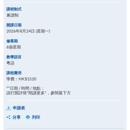
課程制式
兼讀制
開課日期
2026年8月24日 (星期一)
修業期
6個星期
教學語言
粵語
課程費用
學費︰HK$1520
**日期 / 時間 / 地點：
請打開詳情"閱讀更多"，參閱最下方
申請表
分享
列印