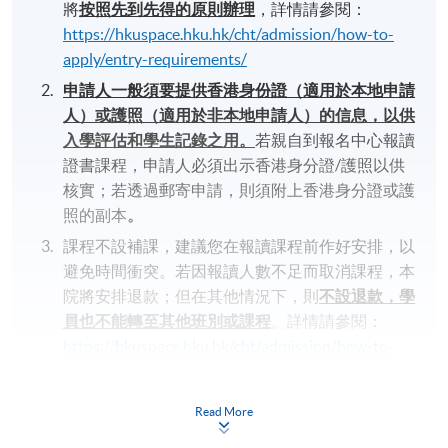
將
按照先到先得的原則辦理
，詳情請參閱：
https://hkuspace.hku.hk/cht/admission/how-to-
apply/entry-requirements/
申請人一般須要提供香港身份證（適用於本地申請
人）或護照（適用於非本地申請人）的信息，以供
入學評估和學生記錄之用。
若親自到報名中心報讀
證書課程，申請人必須出示香港身分證/護照以供
核實；若透過郵寄申請，則須附上香港身分證或護
照的副本
。
課程不設補課，建議您在報讀課程前作好安排，以
避免時間衝突。若因報讀人數不足而取消課程，本
院將安排退款；但在其他情況下，則
不設退款，學
員也不能轉至其他班別或課程
。詳情請參閱：
https://hkuspace.hku.hk/cht/admission/how-to-
apply/payment-methods/
課程是否舉行取決於報名人數，若成功舉行，
學員
Read More
將在開課前
7
至
3
天收到電郵，包含詳細的地點及