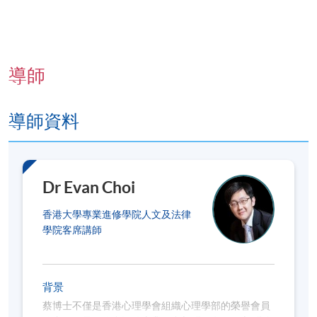
課室安排
。若您於開課前一星期內報名，請立刻聯
繫本部門以作跟進。除課程資料更改外，本院將不
會另發上課通知，學員須按時到指定地點上課。
以上時間和地點為暫定，最終安排將視乎實際情
導師
況
。各教學中心地點請參閱：
https://www.hkuspace.hku.hk/cht/learning-centre/
導師資料
如透過網上報讀課程並完成付款，系統將發出「付
款確認通知」電郵。
正式收據只可於任何一個報名
中心／報名櫃檯辦理
。請妥善保存該電郵，或出示
與報名時相同的身分證明文件，向職員辦理。
建議
Dr Evan Choi
留意各報名中心的辦公時間，並預留充裕時間辦
理。
香港大學專業進修學院人文及法律
本課程不設課業及評核，同時不在持續進修基金資
學院客席講師
助範圍內。
符合出席率要求的學員（一般為
70%
，個別課程可
能要求更高）可於課程結束後
3
個月內獲發修讀證
背景
明書
（請於報名時提供完整及正確的資料，包括中
蔡博士不僅是香港心理學會組織心理學部的榮譽會員