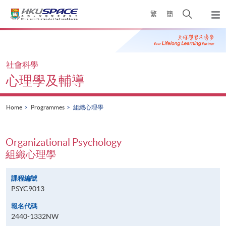
Skip
Open
繁
簡
to
Togg
main
search
navi
Main
content
panel
content
start
社會科學
心理學及輔導
Home
Programmes
組織心理學
Organizational Psychology
組織心理學
課程編號
PSYC9013
報名代碼
2440-1332NW