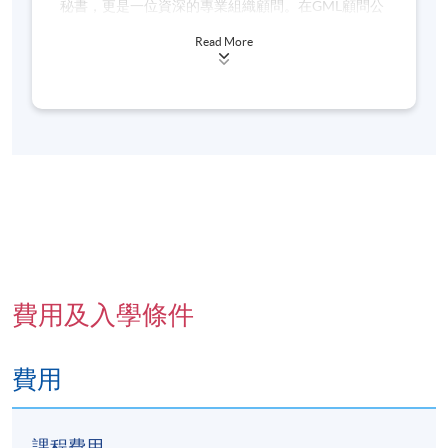
秘書，更是一位資深的專業組織顧問。在GML顧問公
英文全名及郵寄地址）。詳情請參閱
司擔任高級顧問，他為亞太區頂尖企業提供卓越的管
https://hkuspace.hku.hk/cht/teaching-and-
Read More
理及領導力諮詢服務。
learning/learners-support/learners-
information/transcripts/
憑藉其深厚的工業-組織心理學背景，蔡博士善於與企
業各層級人員合作，巧妙運用其豐富的研究和實踐經
驗來指導人類行為。他堅信，企業的長遠發展不僅依
報名代碼
2440-1332NW
賴於智慧，更重要的是適應變化的能力。因此，他致
開課日期
2026年8月24日 (星期一)
力於協助領導者發展專長，從而創造持續的成功。
現時接受報名
在美國和香港完成學業後，蔡博士專注於人類思維和
行為科學的深入研究。他的諮詢經驗涵蓋了戰略到操
作的各個層面，包括管理協調、利益相關者管理、領
日期 / 時間
導力發展、人才評估以及心理測量等多個關鍵領域。
費用及入學條件
逢周一，7:00pm - 9:00pm
目前，蔡博士在香港大學專業進修學院擔任兼職講
師，教授組織行為學和工作心理學等課程，將其豐富
修業期
費用
的實踐經驗與學術知識相結合，為學生提供獨特的學
2026年8月24日 - 2026年10月5日 (8月31日除外, 共6
習體驗。
講)
課程費用