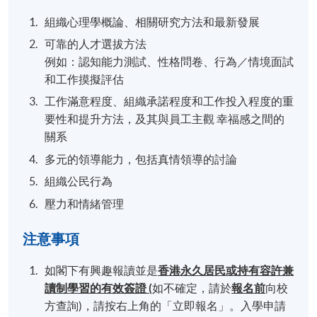
組織心理學概論、相關研究方法和最新發展
可靠的人才選拔方法
例如：認知能力測試、性格問卷、行為／情境面試
和工作摸擬評估
工作滿意程度、組織承諾程度和工作投入程度的重
要性和提升方法，及其與員工主觀 幸福感之間的
關系
多元的領導能力，包括真情領導的討論
組織公民行為
壓力和情緒管理
注意事項
如閣下有興趣報讀並是
香港永久居民或持有容許
兼
讀制
學習的有效簽證 (
如不確定，請於
報名前
向校
方查詢)，請按右上角的「立即報名」。入學申請