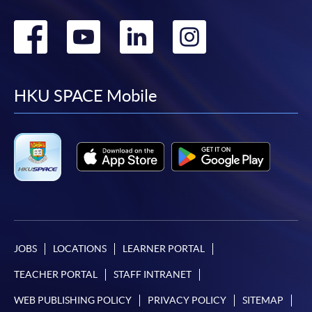
選用網上報名服務必須在已接駁互聯網及支援
Go
Go
Go
Go
JavaScript程式瀏覽器的電腦上進行。建議選用
Google Chrome瀏覽器。
to
to
to
to
申請人不應閒置申請超過10分鐘。否則，申請人
必須重新開始整個申請程序。
facebook
youtube
linkedin
instag
HKU SPACE Mobile
網上報名只支援「提早報讀優惠」。如需享用其他
報讀優惠，請親臨學院的報名中心報名。
在網上報名過程中，由於提交課程申請和付款在系
統處理上為兩個不同的程序，成功付款並不保證成
功被獲取錄。任何不成功的申請，課程組職員將儘
快與 閣下聯絡。
申請人應注意，不論親身或網上報讀，相同的課
程/科目只可提交一次申請。
JOBS
LOCATIONS
LEARNER PORTAL
在網上報名過程中，付款成功後，網頁將顯示付款
確認。另外，確認電子郵件亦會發送到 閣下的電
TEACHER PORTAL
STAFF INTRANET
子郵件帳戶。請保留確定回條作日後查詢用途。
WEB PUBLISHING POLICY
PRIVACY POLICY
SITEMAP
除特殊情況(例如課程因報名人數不足而被取消)及