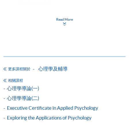
學中心作付款安排。
如欲了解如何於網上報讀新課程及繳費，請瀏覽網上
Read More
申請/報讀指南 :
-
短期課程
-
個別學歷頒授課程
心理學及輔導
更多課程關於
報讀同一學歷頒授課程內其他單元
相關課程
個別課程為須報讀同一學歷頒授課程及其他單元或繳
心理學導論(一)
交下期學費的學員，提供網上服務，如學員就讀的課
心理學導論(二)
程設有此服務，課程負責人會通知學員有關程序。
Executive Certificate in Applied Psychology
網上支付可通過「繳費靈」(PPS) (不適用於手機)、
Exploring the Applications of Psychology
VISA 或 Mastercard、「微信支付」(Online WeChat
Pay) 、「支付寶」(Online Alipay) 或 「轉數快」(FPS)