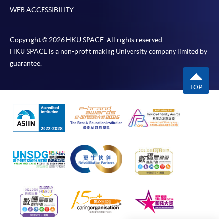
WEB ACCESSIBILITY
法例規定外，一切已繳費用，概不退還。
如須甄選入學，則正式收據並不可作為 閣下已獲
取錄的證明。學院將在截止報名日期後儘快通知申
Copyright © 2026 HKU SPACE. All rights reserved.
HKU SPACE is a non-profit making University company limited by
請者是否獲取錄。落選的申請人將獲退還已繳交的
guarantee.
學費。
TOP
免責聲明
本學院為學院開設的其中一些課程提供在線服務的平台。雖然
本學院會力求在有關網頁上刊載的資訊正確和合時，但本學院
卻不能為這些資訊作出任何明確或隱含的保證。本學院尤其不
會保證下列各項：資訊並無侵犯版權，資訊可安全使用、資訊
準確、資訊適合任何目的、資訊不含電腦病毒等。
本學院（包括其僱員及附屬機構）對你在網上付款而由下列原