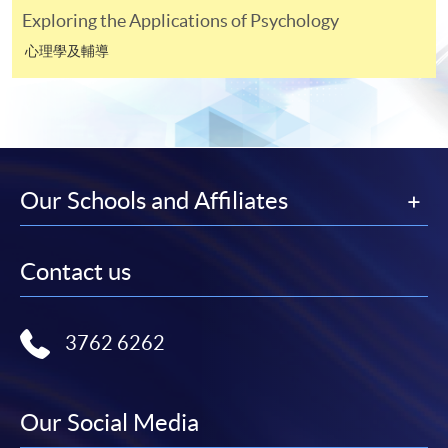
往報名中心或以郵遞方式遞交。
Exploring the Applications of Psychology
心理學及輔導
報讀同一學歷頒授課程內其他單元
​學院為學歷頒授課程特設「註冊及學費通知」，適
用於一般學歷頒授課程。
Our Schools and Affiliates
課程負責人會為學員送上「註冊及學費通知」
(「通知」)，請填妥有關「通知」，並親往報名中
心或以郵遞方式，遞交「通知」及繳交所需費用。
Contact us
有關繳費詳情，請參閱
付款方法
。如對報名程序有任
何疑問，請詳閱個別課程資料，或聯絡有關課程負責
3762 6262
人或報名中心。
課程/科目報名注意事項:
Our Social Media