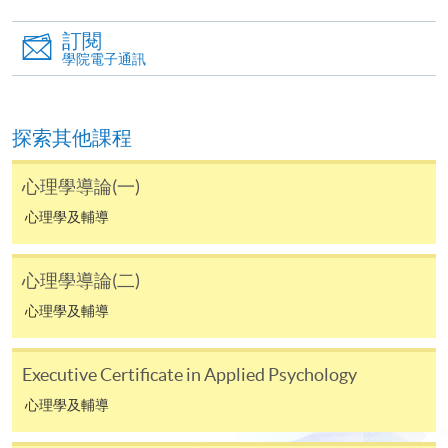
繳付學費。
訂閱
學院電子通訊
親身報名/郵遞
探索其他課程
報讀新課程
心理學導論(一)
心理學及輔導
凡以「先到先得」為取錄方式的課程，請填妥
SF26報名表，親往
報名中心
或以郵遞方式連同學
心理學導論(二)
費以及所需證明文件呈交。
心理學及輔導
[
下載報名表SF26
]
Executive Certificate in Applied Psychology
申請學歷頒授及專業課程可能需要其他資料，報名
表可向報名中心或有關課程負責人索取。填妥申請
心理學及輔導
表格後，請連同報名費/學費以及所需證明文件親