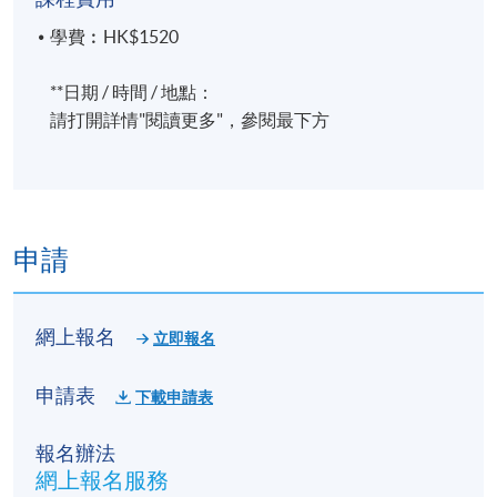
面授課節: 第1-5課
學費︰HK$1520
網上課節 (Zoom): 第6課
**日期 / 時間 / 地點：
請打開詳情"閱讀更多"，參閱最下方
地點
北角城教學中心 或 港大保良何鴻燊社區書院 (也可能
在其他分校)，上課地點會於開課前開課前7至3天，
以電郵方式通知學員
申請
網上報名
立即報名
申請表
下載申請表
報名辦法
網上報名服務