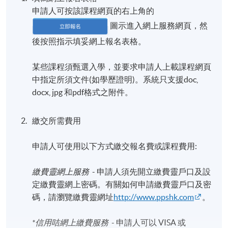
申請人可按該課程網頁的右上角的
圖示進入網上服務網頁，然
日期 / 時間
後按照指示填妥網上報名表格。
逢周六，10:00am - 1:00pm
某些課程須甄選入學，並要求申請人上載課程網頁
修業期
中指定所須文件(如學歷證明)。系統只支援doc,
3月課程:
docx, jpg 和pdf格式之附件。
13-3-2027 至 17-4-2027 (6節)
[實際上課時間將以課程小組的最終決定為準，並會
繳交所需費用
於開課前約一至兩星期以電郵方式通知學員。]
申請人可使用以下方式繳交報名費或課程費用:
地點
繳費靈網上服務
- 申請人須先開立繳費靈戶口及設
HPSHCC Campus
定繳費靈網上密碼。有關如何申請繳費靈戶口及密
碼，請瀏覽繳費靈網址
http://www.ppshk.com
。
*信用咭網上繳費服務
- 申請人可以 VISA 或