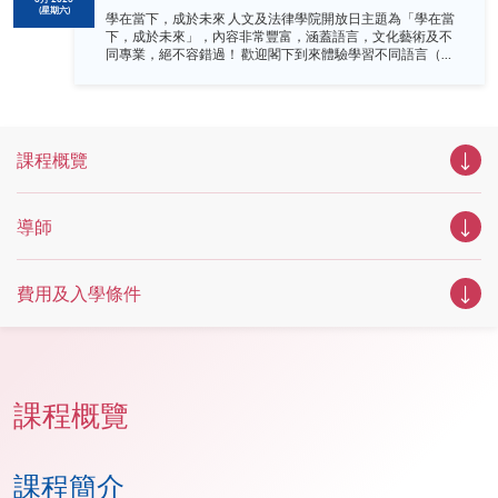
(星期六)
學在當下，成於未來 人文及法律學院開放日主題為「學在當
下，成於未來」，內容非常豐富，涵蓋語言，文化藝術及不
同專業，絕不容錯過！ 歡迎閣下到來體驗學習不同語言（包
括英、法、德、西班牙、阿拉伯、日、韓和泰語）的樂趣，
參與相關講座。不同行業的專業人士亦會出席分享他們的專
業知識和經驗，對有志成為律師、建築師、物業管理從業員
的你，絕對是機會難逢。若你想瞭解心理學及相關的日常應
用，我們的講座更是首選之列。 開放日一共設有35個工作
課程概覽
坊、體驗課堂和豐富資訊講座。萬勿錯過是次活動，記得把
握機會，立刻報名參加，規劃學習之路，成就你的未來藍
圖！
導師
費用及入學條件
課程概覽
課程簡介