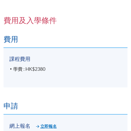
費用及入學條件
詳情
費用
🎯
課程特色
課程費用
危機談判
三
大支柱
：掌握情緒管理、風險評估、控
制/減少損害技巧
學費 : HK$2380
自殺防止實務
：辨識徵兆、打破迷思、建立信任與介
入策略
模擬演練
：真實場景重現，包括跳樓企圖、校園危
機、語言障礙個案等
申請
👥
適合對象
網上報名
立即報名