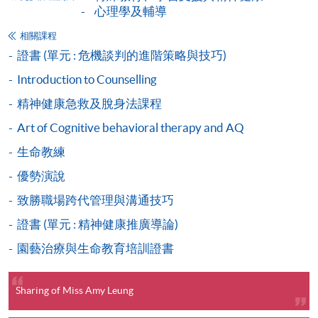
心理學及輔導
程設有此服務，課程負責人會通知學員有關程序。
相關課程
網上支付可通過「繳費靈」(PPS) (不適用於手機)、
證書 (單元 : 危機談判的進階策略與技巧)
VISA 或 Mastercard、「微信支付」(Online WeChat
Introduction to Counselling
Pay) 、「支付寶」(Online Alipay) 或 「轉數快」(FPS)
精神健康急救及脫身法課程
繳付學費。
Art of Cognitive behavioral therapy and AQ
生命教練
親身報名/郵遞
優勢演說
致勝職場跨代管理與溝通技巧
報讀新課程
證書 (單元 : 精神健康推廣導論)
園藝治療與生命教育培訓證書
凡以「先到先得」為取錄方式的課程，請填妥
SF26報名表，親往
報名中心
或以郵遞方式連同學
費以及所需證明文件呈交。
Sharing of Miss Amy Leung