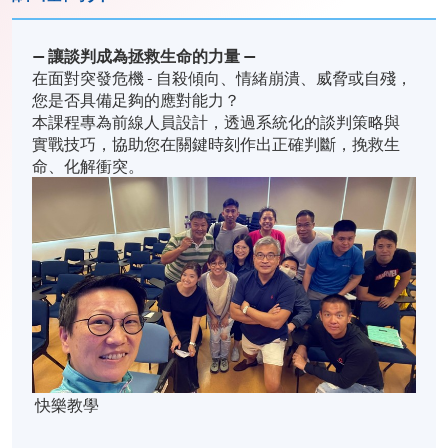
—
讓談判成為拯救生命的力量
—
在面對突發危機 - 自殺傾向、情緒崩潰、威脅或自殘，
您是否具備足夠的應對能力？
本課程專為前線人員設計，透過系統化的談判策略與
實戰技巧，協助您在關鍵時刻作出正確判斷，挽救生
命、化解衝突。
快樂教學