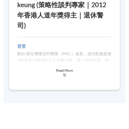
keung (策略性談判專家｜2012
年香港人道年獎得主｜退休警
司)
背景
劉Sir曾任警隊談判專隊（PNC）成員，成功勸服超過
200名有自殺傾向人士放棄自殺，無一失敗紀錄。他
的教學深入淺出，結合理論與實戰經驗，曾為多個政
Read More
府部門、學校及社福機構提供培訓，深受好評。劉Sir
也開始在國內啟動危機談判的培訓工作！首先為大灣
區包括廣東警官學院及南沙談判隊分享工作！2023年
開始透過軒轅教育基金將危機談判的技巧輸送到湖南
的婁底市！亦為湖南株洲市撰寫訓練手冊！所有印刷
的教材都是自發自資的公益工作！