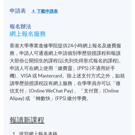
社工（特別是初級或新入職者）
校長與教師
申請表
下載申請表
人力資源管理人員
報名辦法
保安人員
網上報名服務
紀律部隊成員
香港大學專業進修學院提供24小時網上報名及繳費服
有志以談判技巧以拯救生命的各界社會人士
務，申請人可通過網上申請個別學歷頒授課程和報讀
大部份公開招生的課程(以先到先得形式報名的課程)。
📅
課程詳情
申請人可在網上使用「繳費靈」(PPS) (不適用於手
機)、VISA 或 Mastercard。除上述支付方式之外，如就
形式
：理論講授 + 個案分享 + 模擬演練
讀學歷頒授課程設有網上服務，在學學員亦可以「微
語言
：粵語授課，輔以繁體中文教材
信支付」(Online WeChat Pay) 、「支付寶」(Online
Alipay) 或 「轉數快」(FPS) 繳付學費。
報名代碼
2475-1249NW
報讀新課程
開課日期
2027年3月1日 (星期一)
現時接受報名
填寫網上報名表格