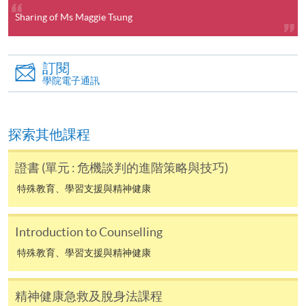
[
下載報名表SF26
]
Sharing of Ms Maggie Tsung
申請學歷頒授及專業課程可能需要其他資料，報名
表可向報名中心或有關課程負責人索取。填妥申請
訂閱
表格後，請連同報名費/學費以及所需證明文件親
學院電子通訊
往報名中心或以郵遞方式遞交。
探索其他課程
報讀同一學歷頒授課程內其他單元
證書 (單元 : 危機談判的進階策略與技巧)
​學院為學歷頒授課程特設「註冊及學費通知」，適
特殊教育、學習支援與精神健康
用於一般學歷頒授課程。
Introduction to Counselling
課程負責人會為學員送上「註冊及學費通知」
(「通知」)，請填妥有關「通知」，並親往報名中
特殊教育、學習支援與精神健康
心或以郵遞方式，遞交「通知」及繳交所需費用。
精神健康急救及脫身法課程
有關繳費詳情，請參閱
付款方法
。如對報名程序有任