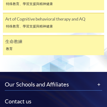
何疑問，請詳閱個別課程資料，或聯絡有關課程負責
特殊教育、學習支援與精神健康
人或報名中心。
Art of Cognitive behavioral therapy and AQ
課程/科目報名注意事項:
特殊教育、學習支援與精神健康
選用網上報名服務必須在已接駁互聯網及支援
JavaScript程式瀏覽器的電腦上進行。建議選用
生命教練
Google Chrome瀏覽器。
教育
申請人不應閒置申請超過10分鐘。否則，申請人
必須重新開始整個申請程序。
網上報名只支援「提早報讀優惠」。如需享用其他
報讀優惠，請親臨學院的報名中心報名。
在網上報名過程中，由於提交課程申請和付款在系
Our Schools and Affiliates
統處理上為兩個不同的程序，成功付款並不保證成
功被獲取錄。任何不成功的申請，課程組職員將儘
快與 閣下聯絡。
Contact us
申請人應注意，不論親身或網上報讀，相同的課