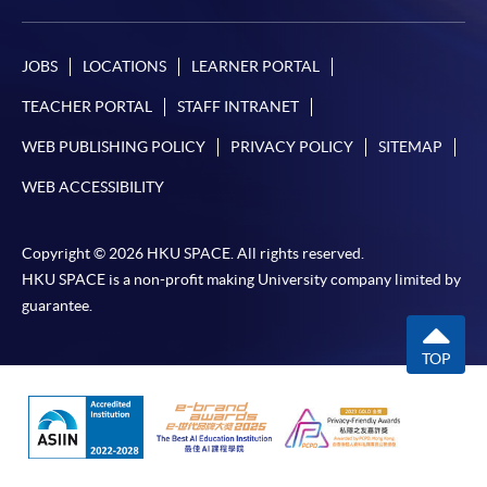
卻不能為這些資訊作出任何明確或隱含的保證。本學院尤其不
會保證下列各項：資訊並無侵犯版權，資訊可安全使用、資訊
JOBS
LOCATIONS
LEARNER PORTAL
準確、資訊適合任何目的、資訊不含電腦病毒等。
TEACHER PORTAL
STAFF INTRANET
本學院（包括其僱員及附屬機構）對你在網上付款而由下列原
WEB PUBLISHING POLICY
PRIVACY POLICY
SITEMAP
因所導致的任何損失，一概不負責；上述原因包括：（1）由
付款銀行或獨立商戶因為付款的網關在處理付款的信用卡、付
WEB ACCESSIBILITY
款卡、智能卡或其他付款的設施時出現任何信息或資訊傳送的
失誤、延誤、中斷、中止、或限制（2）從付款的網關傳送而
Copyright © 2026 HKU SPACE. All rights reserved.
來的任何信息或資訊中出現的疏忽、錯誤、誤差或遺漏；
HKU SPACE is a non-profit making University company limited by
（3）付款的網關在完成網上付款時出現的故障、失靈、或失
guarantee.
誤；（4）任何由付款的網關引起或與付款的網關相關的原
因，包括未獲授權進入、資料傳送的改動、任何非法行為等。
TOP
以上中文本純作參考之用，如內容與英文版本有任何歧義，一
切以英文版本為準。