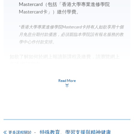
Mastercard（包括「香港大學專業進修學院
Mastercard卡」）繳付學費。
*香港大學專業進修學院Mastercard卡
持有人如欲享用十個
月免息分期付款優惠，必須親臨本學院設有報名服務的教
學中心作付款安排。
如欲了解如何於網上報讀新課程及繳費，請瀏覽網上
申請/報讀指南 :
-
短期課程
Read More
-
個別學歷頒授課程
報讀同一學歷頒授課程內其他單元
個別課程為須報讀同一學歷頒授課程及其他單元或繳
特殊教育、學習支援與精神健康
更多課程關於
交下期學費的學員，提供網上服務，如學員就讀的課