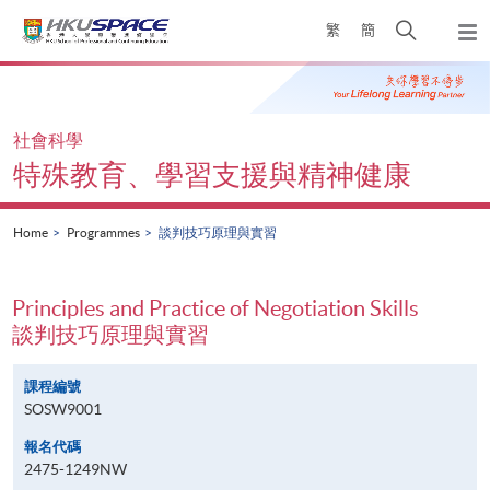
Skip
Open
繁
簡
to
Togg
main
search
navi
Main
content
panel
content
start
社會科學
特殊教育、學習支援與精神健康
Home
Programmes
談判技巧原理與實習
Principles and Practice of Negotiation Skills
談判技巧原理與實習
課程編號
SOSW9001
報名代碼
2475-1249NW