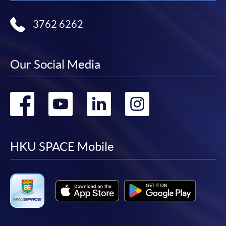
程/科目只可提交一次申請。
在網上報名過程中，付款成功後，網頁將顯示付款
3762 6262
確認。另外，確認電子郵件亦會發送到 閣下的電
子郵件帳戶。請保留確定回條作日後查詢用途。
Our Social Media
除特殊情況(例如課程因報名人數不足而被取消)及
法例規定外，一切已繳費用，概不退還。
如須甄選入學，則正式收據並不可作為 閣下已獲
Go
Go
Go
Go
取錄的證明。學院將在截止報名日期後儘快通知申
請者是否獲取錄。落選的申請人將獲退還已繳交的
to
to
to
to
學費。
facebook
youtube
linkedin
instag
HKU SPACE Mobile
免責聲明
本學院為學院開設的其中一些課程提供在線服務的平台。雖然
本學院會力求在有關網頁上刊載的資訊正確和合時，但本學院