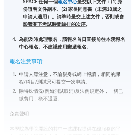
SPACE 任何一個
報名中心
呈交以下文件：(1)
身
時段。請勿重複遞交，否則該申請將會被取消；
份證明文件副本、(2)
家長同意書（未滿18歲之
准考證及考生須知
會於
考試日約
2
星期之前
平郵
郵遞
申請人適用）。
請準時呈交上述文件，否則或會
寄出，敬請注意查收。
影響閣下考試時間編排的次序
。
為能及時處理報名，請報名首日直接前往本院報名
繳費方法
中心報名。
不建議使用郵遞報名
。
報名注意事項:
報名中心報名
【
】
先到先得，請填妥及簽署
SF26報名申請表
、
家長同意書（如申請人未滿18
申請人應注意，不論親身或網上報讀，相同的課
歲）
，連同
身份證明文件
副本
，親往HKU SPACE
程/科目/測試只可提交一次申請。
任何一個
報名中心
呈交，並繳交測試費用。
親臨報
除特殊情況(例如測試取消)及法例規定外，一切已
名中心可以以現金、EPS、信用咭、支票等形式繳
繳費用，概不退還。
費
。
免責聲明
網上報名
【
】
香港大學專業進修學院提供24小
時網上報名及繳費服務，申請人可通過網上申請個
本學院為學院開設的其中一些課程提供在線服務的平