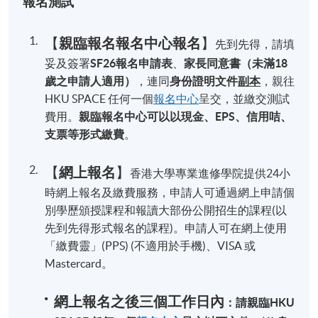
報名測試
親臨報名報名中心報名
【
】
先到先得，請填
確認報名及『考試時間意願』填寫
妥及簽署
SF26報名申請表
、
家長同意書（未滿18
完成繳費後，申請人可憑身份證在報名中心領取正式
歲之申請人適用）
，連同
身份證明文件
副本
，親往
收據 (Official Receipt)。
正式收據只限列印一次，不會
HKU SPACE 任何一個
報名中心
呈交，並繳交測試
補發，請慎重保管。
費用。
親臨報名中心可以以現金、EPS、信用咭、
支票等形式繳費
。
中心將在申請人完成報名結束後
經電郵
發出報名確認
及
『時間意願表』
填寫，
敬請留意以下注意事項：
網上報名
【
】
香港大學專業進修學院提供24小
時網上報名及繳費服務，申請人可通過網上申請個
測試時間將根據報考「先到先得」原則分配；
別學歷頒授課程和報讀大部份公開招生的課程(以
如填報資料有誤或不全，本中心將根據實際報名情況
先到先得形式報名的課程)。申請人可在網上使用
安排測試時間，而不另行通知或說明；
「繳費靈」(PPS) (不適用於手機)、VISA 或
Mastercard。
如於電郵所載之截止日期前未有提交時間意願表，將
被視為放棄選擇時間，由本中心統一安排測試時間；
網上報名之後三個工作日內
：請親臨HKU
申請結果將致函通知。 一經交表，不可再更改測試