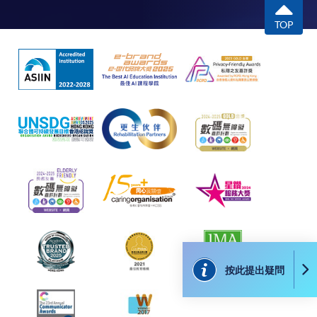
考生進入備試室領取試卷，代表測試已開始。考生
將有15分鐘的備考時間，期間只可用學院提供文
TOP
注意事項
具與參考書，但不得塗污；
備試結束由職員帶領進考場，不可提前翻閱試卷；
除由學院裁定的特殊情況（例如測試取消）之外，
一切已繳費用概不退還。如獲學院批准退還款項，
進入考場向測試員報上姓名和試卷號碼；
以現金、易辦事、支票或繳費靈（只限網上付款）
測試採用面試混合模式，過程全程錄影錄音；
方式繳交之款項，將以支票退款；以信用卡繳交之
測試完畢需即時交回試卷並安靜離場；
款項，退款將直接退還到支付款項時使用的信用卡
測試後約兩個月內將會以書面發出成績通知書；
戶口。
證書於成績覆核期完結後一個月內另行以書面通知
測試費不得轉讓他人。
考生領取日期及時間，到指定地點領取。
學院在收妥費用後，將發出付款收據予申請人，惟
學院對郵遞付款收據的任何遺失事故，概不負責。
申請額外收據的收費為每張港幣30元。請以劃線
成績覆核
支票支付，抬頭註明「香港大學專業進修學院」，
按此提出疑問
成績通知書發出後十天內為成績覆核期。如有意申請
並連同貼上郵票的回郵信封及申請表交回本學院。
成績覆核，請在成績覆核期內遞交申請電郵到本中心
補發的學費收據通常於課程完結後寄出。
（hkpeac@hkuspace.hku.hk）申請，覆核費用為港幣