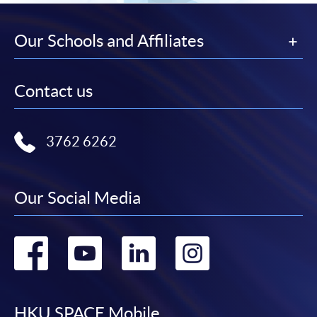
以上中文本純作參考之用，如內容與英文版本有任何
即止。
歧義，一切以英文版本為準。
本校必須收到完整的考試申請文件，方會處理，缺
Our Schools and Affiliates
一不可。文件包括：
付款方法
網上報名服務
(a) 填妥並已由申請人簽署之報名表SF26；
Contact us
(b) 身份證明文件副本；
香港大學專業進修學院提供24小時網上報名及繳費服
(c) 家長同意書（如申請人未滿18歲）；
務，申請人可通過網上申請個別學歷頒授課程和報讀
(d) 於報名中心以繳交考試費 (現金、支票、信用咭
大部份公開招生的課程(以先到先得形式報名的課程)。
3762 6262
等形式) 或 郵寄支票（抬頭請註明「HKU
申請人可在網上使用「繳費靈」(PPS) (不適用於手
SPACE」）。
機)、VISA 或 Mastercard。
Our Social Media
請在投寄前確保信封面已清楚寫上正確的地址及已
付款方法
貼上足夠郵資，以避免申請未能成功遞交。所有郵
資不足的郵件會由香港郵政安排退回或銷毀。本院
1. 現金或「易辦事」（EPS）
Go
Go
Go
Go
對郵遞失誤而遺失的支票及報名的延誤概不負責。
申請人可親臨學院任何一所報名中心，以現金或「易
考生之應考日期及時間將以
書面通知（郵寄准考
to
to
to
to
辦事」繳付學費。
證）
，約於
考前約2星期內
寄出。應試日期及時間
2. 支票或銀行本票
一經編定，不得更改。
HKU SPACE Mobile