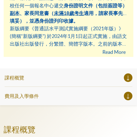
水平測試實施綱要（2021年版）》編制。歡迎點擊網
校任何一個報名中心遞交
身份證明文件（包括簽證等）
站內各課程連結了解詳情。
副本
、
家長同意書（
未滿
18歲考生
適用
，請家長事先
填妥），並憑身份證列印收據。
新版綱要《普通話水平測試實施綱要（2021年版）》
(簡稱“新版綱要”) 於2024年1月1日起正式實施，由語文
出版社出版發行，分繁體、簡體字版本。之前的版本
（2003，2004版）已停止使用，敬請留意。
Read More
課程概覽
費用及入學條件
課程概覽