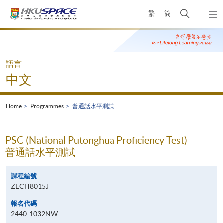
Skip
Open
繁
簡
to
Togg
main
search
navi
Main
content
panel
content
start
語言
中文
Home
Programmes
普通話水平測試
PSC (National Putonghua Proficiency Test)
普通話水平測試
課程編號
ZECH8015J
報名代碼
2440-1032NW