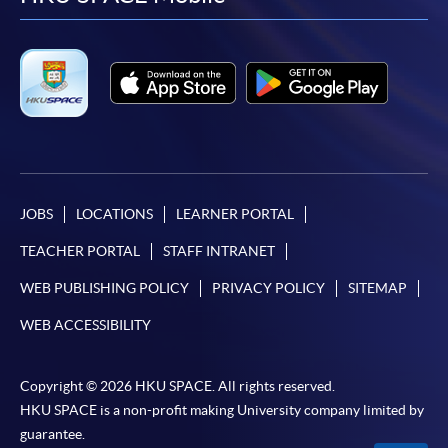
facebook
youtube
linkedin
instag
如以劃線支票或銀行本票繳付，抬頭請註明「香港大
考生只可遞交一份申請，
重覆申請、報名首日之前
學專業進修學院」。支票背面請寫上課程名稱及申請
或截止日後才申請均作無效
。
人姓名。 閣下可：
考生有責任在考前清楚了解該測試的形式和規則
（
請參照最新版《普通話水平測試實施綱要
（2021年版）》，語文出版社出版；或報名參加
親臨學院各報名中心遞交劃線支票、報名表格及有關
本校舉辦的『普通話水平測試』相關課程
）。
證明文件；
除因考試取消外，一切已繳費用，將不獲退還或轉
或可將上述文件一併寄交各報名中心，信封上請註明
讓。
「報讀課程」，惟學院對郵遞失誤而遺失的支票概不
JOBS
LOCATIONS
LEARNER PORTAL
負責。
TEACHER PORTAL
STAFF INTRANET
3. VISA╱萬事達卡
WEB PUBLISHING POLICY
PRIVACY POLICY
SITEMAP
考生須知
申請人可親臨學院任何一所報名中心，以VISA或萬事
WEB ACCESSIBILITY
達卡（包括「香港大學專業進修學院萬事達卡」）繳
考生須於
登記時間
持身份證及准考證到場登記，
付學費。香港大學專業進修學院萬事達卡持有人，如
「備考時間」為測試的其中一個環節；
Copyright © 2026 HKU SPACE. All rights reserved.
報讀課程滿港幣2,000元，可享有十個月免息分期付款
進入備試室前須將手機及電子裝置關機並妥善存
HKU SPACE is a non-profit making University company limited by
優惠，惟課程申請人必須為信用卡持有人。詳情請向
放，直至考試結束；
guarantee.
學院報名中心職員查詢。