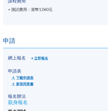
港大保良何鴻燊社區書院
課程費用
九龍東分校
測試費用：港幣1,060元
上水教學中心
* 地點及辦公時間請瀏覽：
https://hkuspace.hku.hk/learning-centre
申請
網上報名：
於本網頁
實名註冊
*
並線上付款，並在付
款後3個工作日內帶齊上述文件至任一報名中心確
網上報名
認。
立即報名
【網上報名注意事項】
申請表
下載申請表
家長同意書
英文姓名的空格必須與身份證完全相同；
曾經報讀HKU SPACE課程的學員，請確認個人資
報名辦法
料為最新資料；
親身報名
資料有誤/文件不齊之申請或會被取消。