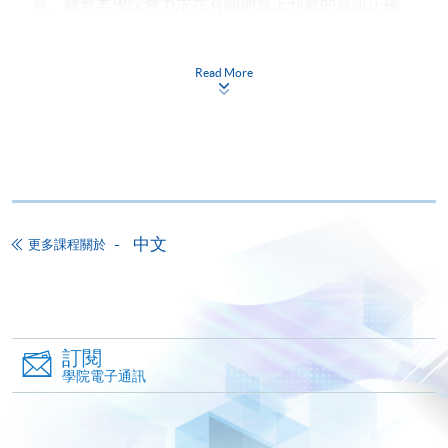
別學歷頒授課程和報讀大部份公開招生的課程(以
台。雖然本學院會力求在有關網頁上刊載的資訊正確
先到先得形式報名的課程)。申請人可在網上使用
和合時，但本學院卻不能為這些資訊作出任何明確或
「繳費靈」(PPS) (不適用於手機)、VISA 或
隱含的保證。本學院尤其不會保證下列各項：資訊並
Read More
Mastercard。除上述支付方式之外，如就讀學歷頒
無侵犯版權，資訊可安全使用、資訊準確、資訊適合
授課程設有網上服務，在學學員亦可以「微信支
任何目的、資訊不含電腦病毒 等。
付」(Online WeChat Pay) 、「支付寶」(Online
Alipay) 或 「轉數快」(FPS) 繳付學費。
完成報名之
本學院（包括其僱員及附屬機構）對你在網上付款而
後必須於三個工作天內親往HKU SPACE 任何一個
由下列原因所導致的任何損失，一概不負責；上述原
報名中心
呈交遞交身份證明文件
副本
、家長同意書
因包括：（1）由付款銀行或獨立商戶因為付款的網關
（如申請人未滿18歲）。
在處理付款的信用卡、付款卡、智能卡或其他付款的
中文
更多課程關於
設施時出現任何信息或資訊傳送的失誤、延誤、中
為能及時處理報名，請報名首日直接前往本院報名
斷、中止、或限制（2）從付款的網關傳送而來的任何
中心報名。
不建議使用郵遞報名
。
信息或資訊中出現的疏忽、錯誤、誤差或遺漏；（3）
付款的網關在完成網上付款時出現的故障、失靈、或
失誤；（4）任何由付款的網關引起或與付款的網關相
訂閱
學院電子通訊
關的原因，包括未獲授權進入、資料傳送的改動、任
注意事項
何非法行為等。
報名及時間安排以先到先得形式，名額有限，額滿