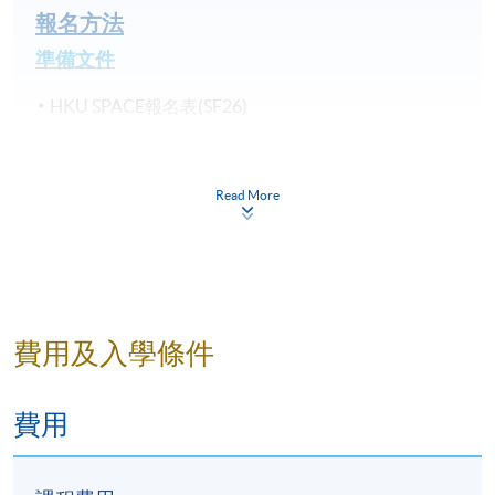
報名方法
準備文件
HKU SPACE報名表(SF26)
身份證明文件（包括簽證等）副本；
家長同意書（未滿18歲考生適用，請家長事先填寫並
Read More
簽妥）
遞交方式
現場報名
：前往HKU SPACE報名中心遞交資料及繳
費，中心包括：
費用及入學條件
金鐘教學中心
北角城教學中心
費用
九龍西分校
港島東分校