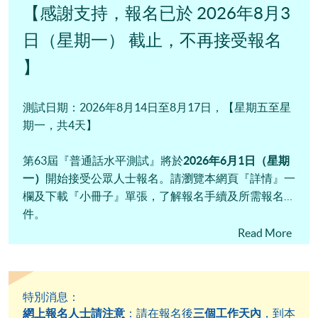
【感謝支持，報名已於 2026年8月3
日（星期一） 截止，不再接受報名
】
測試日期：
2026年8月14日至8月17日，【星期五至星
期一，共4天】
第63屆『普通話水平測試』將於
2026年6月1日（星期
一）
開始接受公眾人士報名。請瀏覽本網頁『詳情』一
欄及下載『小冊子』單張，
了解報名手續及所需報名文
件。
Read More
『普通話水平測試』為公開語文基準考試。應試培訓課
程、模擬測試及考前講座
一般在
每屆測試的報名期之前
約三個月至半年內
招生開課，歡迎有意報考的考生報讀
特別消息：
備試。我校開辦的應試課程，均以最新版範圍《普通話
網上報名人士請注意
：請在報名後
三個工作天內
，到本