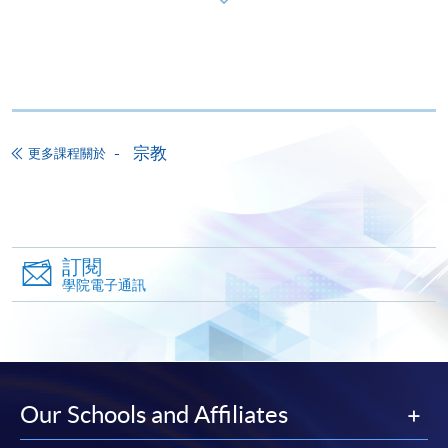
如欲了解如何於網上報讀新課程及繳費，請瀏覽網上
申請/報讀指南 :
-
短期課程
宗教
更多課程關於
-
個別學歷頒授課程
報讀同一學歷頒授課程內其他單元
訂閱
個別課程為須報讀同一學歷頒授課程及其他單元或繳
學院電子通訊
交下期學費的學員，提供網上服務，如學員就讀的課
程設有此服務，課程負責人會通知學員有關程序。
網上支付可通過「繳費靈」(PPS) (不適用於手機)、
VISA 或 Mastercard、「微信支付」(Online WeChat
Our Schools and Affiliates
Pay) 、「支付寶」(Online Alipay) 或 「轉數快」(FPS)