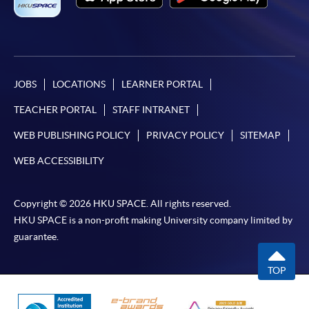
報讀同一學歷頒授課程內其他單元
​學院為學歷頒授課程特設「註冊及學費通知」，適
JOBS
LOCATIONS
LEARNER PORTAL
用於一般學歷頒授課程。
TEACHER PORTAL
STAFF INTRANET
課程負責人會為學員送上「註冊及學費通知」
WEB PUBLISHING POLICY
PRIVACY POLICY
SITEMAP
(「通知」)，請填妥有關「通知」，並親往報名中
WEB ACCESSIBILITY
心或以郵遞方式，遞交「通知」及繳交所需費用。
有關繳費詳情，請參閱
付款方法
。如對報名程序有任
Copyright © 2026 HKU SPACE. All rights reserved.
HKU SPACE is a non-profit making University company limited by
何疑問，請詳閱個別課程資料，或聯絡有關課程負責
guarantee.
人或報名中心。
TOP
課程/科目報名注意事項:
選用網上報名服務必須在已接駁互聯網及支援