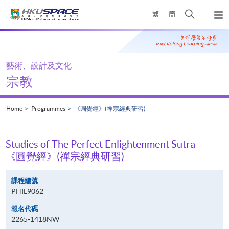
Skip
Open
繁
簡
to
Togg
main
search
navi
Main
content
panel
content
start
藝術、設計及文化
宗教
Home
Programmes
《圓覺經》(禪宗經典研習)
Studies of The Perfect Enlightenment Sutra
《圓覺經》(禪宗經典研習)
課程編號
PHIL9062
報名代碼
2265-1418NW