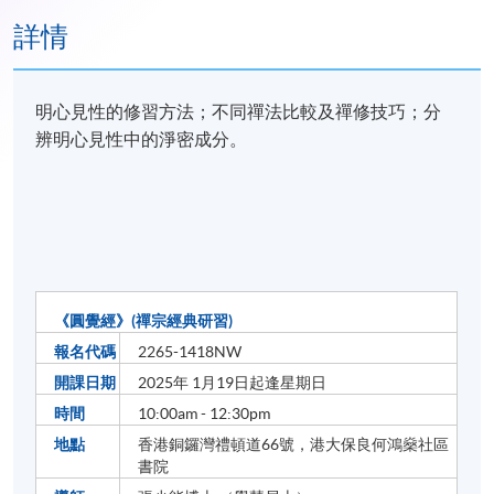
詳情
明心見性的修習方法；不同禪法比較及禪修技巧；分
辨明心見性中的淨密成分。
《圓覺經》(禪宗經典研習)
報名代碼
2265-1418NW
開課日期
2025年 1月19日起逢星期日
時間
10:00am - 12:30pm
地點
香港銅鑼灣禮頓道66號，港大保良何鴻燊社區
書院