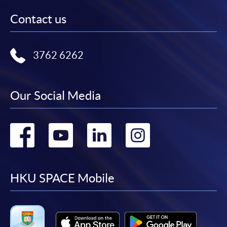
繳付學費。
Contact us
親身報名/郵遞
3762 6262
報讀新課程
Our Social Media
凡以「先到先得」為取錄方式的課程，請填妥
SF26報名表，親往
報名中心
或以郵遞方式連同學
Go
Go
Go
Go
費以及所需證明文件呈交。
to
to
to
to
[
下載報名表SF26
]
facebook
youtube
linkedin
instag
HKU SPACE Mobile
申請學歷頒授及專業課程可能需要其他資料，報名
表可向報名中心或有關課程負責人索取。填妥申請
表格後，請連同報名費/學費以及所需證明文件親
往報名中心或以郵遞方式遞交。