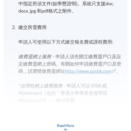
中指定所須文件(如學歷證明)。系統只支援doc,
docx, jpg 和pdf格式之附件。
繳交所需費用
申請人可使用以下方式繳交報名費或課程費用:
繳費靈網上服務
- 申請人須先開立繳費靈戶口及設
定繳費靈網上密碼。有關如何申請繳費靈戶口及密
碼，請瀏覽繳費靈網址
http://www.ppshk.com
。
*信用咭網上繳費服務
- 申請人可以 VISA 或
Mastercard（包括「香港大學專業進修學院
Mastercard卡」）繳付學費。
*香港大學專業進修學院Mastercard卡
持有人如欲享用十個
月免息分期付款優惠，必須親臨本學院設有報名服務的教
Read More
學中心作付款安排。