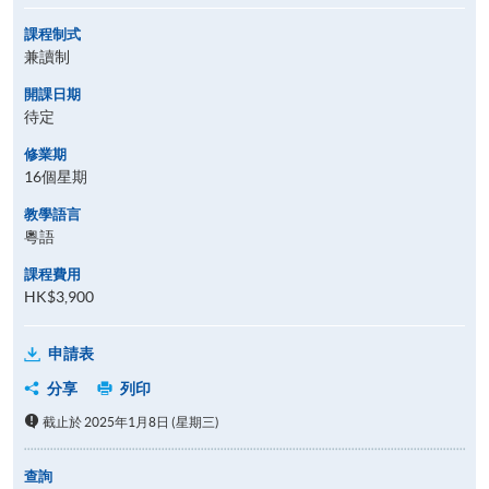
課程制式
兼讀制
開課日期
待定
修業期
16個星期
教學語言
粵語
課程費用
HK$3,900
申請表
分享
列印
截止於 2025年1月8日 (星期三)
查詢