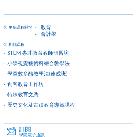
個別課程為須報讀同一學歷頒授課程及其他單元或繳
交下期學費的學員，提供網上服務，如學員就讀的課
程設有此服務，課程負責人會通知學員有關程序。
教育
更多課程關於
會計學
網上支付可通過「繳費靈」(PPS) (不適用於手機)、
VISA 或 Mastercard、「微信支付」(Online WeChat
相關課程
Pay) 、「支付寶」(Online Alipay) 或 「轉數快」(FPS)
STEM 專才教育教師研習坊
繳付學費。
小學視覺藝術科綜合教學法
學童數多酷教學法(速成班)
創客教育工作坊
親身報名/郵遞
特殊教育文憑
報讀新課程
歷史文化及古蹟教育導賞課程
凡以「先到先得」為取錄方式的課程，請填妥
訂閱
SF26報名表，親往
報名中心
或以郵遞方式連同學
學院電子通訊