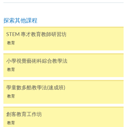
費以及所需證明文件呈交。
[
下載報名表SF26
]
探索其他課程
申請學歷頒授及專業課程可能需要其他資料，報名
STEM 專才教育教師研習坊
表可向報名中心或有關課程負責人索取。填妥申請
表格後，請連同報名費/學費以及所需證明文件親
教育
往報名中心或以郵遞方式遞交。
小學視覺藝術科綜合教學法
報讀同一學歷頒授課程內其他單元
教育
​學院為學歷頒授課程特設「註冊及學費通知」，適
學童數多酷教學法(速成班)
用於一般學歷頒授課程。
教育
課程負責人會為學員送上「註冊及學費通知」
創客教育工作坊
(「通知」)，請填妥有關「通知」，並親往報名中
心或以郵遞方式，遞交「通知」及繳交所需費用。
教育