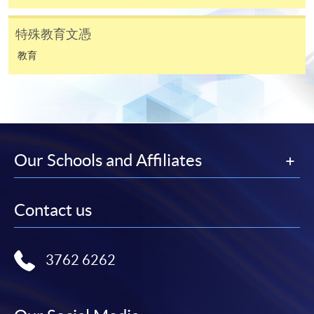
有關繳費詳情，請參閱
付款方法
。如對報名程序有任
特殊教育文憑
何疑問，請詳閱個別課程資料，或聯絡有關課程負責
教育
人或報名中心。
課程/科目報名注意事項:
選用網上報名服務必須在已接駁互聯網及支援
JavaScript程式瀏覽器的電腦上進行。建議選用
Our Schools and Affiliates
Google Chrome瀏覽器。
申請人不應閒置申請超過10分鐘。否則，申請人
必須重新開始整個申請程序。
Contact us
網上報名只支援「提早報讀優惠」。如需享用其他
報讀優惠，請親臨學院的報名中心報名。
3762 6262
在網上報名過程中，由於提交課程申請和付款在系
統處理上為兩個不同的程序，成功付款並不保證成
功被獲取錄。任何不成功的申請，課程組職員將儘