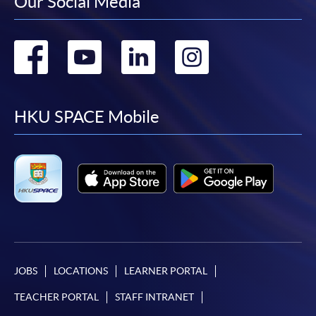
Our Social Media
快與 閣下聯絡。
申請人應注意，不論親身或網上報讀，相同的課
程/科目只可提交一次申請。
Go
Go
Go
Go
在網上報名過程中，付款成功後，網頁將顯示付款
to
to
to
to
確認。另外，確認電子郵件亦會發送到 閣下的電
子郵件帳戶。請保留確定回條作日後查詢用途。
facebook
youtube
linkedin
instag
HKU SPACE Mobile
除特殊情況(例如課程因報名人數不足而被取消)及
法例規定外，一切已繳費用，概不退還。
如須甄選入學，則正式收據並不可作為 閣下已獲
取錄的證明。學院將在截止報名日期後儘快通知申
請者是否獲取錄。落選的申請人將獲退還已繳交的
學費。
JOBS
LOCATIONS
LEARNER PORTAL
免責聲明
TEACHER PORTAL
STAFF INTRANET