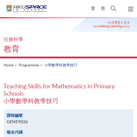
Skip
Open
繁
簡
to
Togg
main
search
navi
Main
content
panel
content
start
社會科學
教育
Home
Programmes
小學數學科教學技巧
Teaching Skills for Mathematics in Primary
Schools
小學數學科教學技巧
課程編號
GENE9026
報名代碼