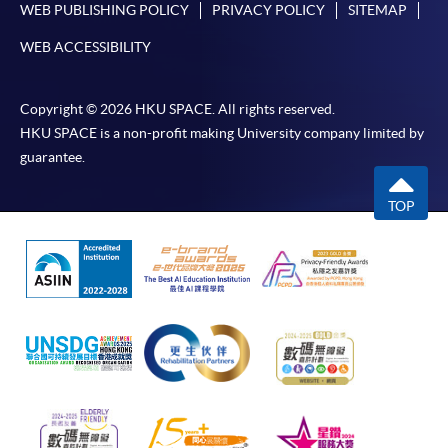
本學院為學院開設的其中一些課程提供在線服務的平台。雖然
WEB PUBLISHING POLICY
PRIVACY POLICY
SITEMAP
本學院會力求在有關網頁上刊載的資訊正確和合時，但本學院
WEB ACCESSIBILITY
卻不能為這些資訊作出任何明確或隱含的保證。本學院尤其不
會保證下列各項：資訊並無侵犯版權，資訊可安全使用、資訊
準確、資訊適合任何目的、資訊不含電腦病毒等。
Copyright © 2026 HKU SPACE. All rights reserved.
HKU SPACE is a non-profit making University company limited by
本學院（包括其僱員及附屬機構）對你在網上付款而由下列原
guarantee.
因所導致的任何損失，一概不負責；上述原因包括：（1）由
付款銀行或獨立商戶因為付款的網關在處理付款的信用卡、付
TOP
款卡、智能卡或其他付款的設施時出現任何信息或資訊傳送的
失誤、延誤、中斷、中止、或限制（2）從付款的網關傳送而
來的任何信息或資訊中出現的疏忽、錯誤、誤差或遺漏；
（3）付款的網關在完成網上付款時出現的故障、失靈、或失
誤；（4）任何由付款的網關引起或與付款的網關相關的原
因，包括未獲授權進入、資料傳送的改動、任何非法行為等。
以上中文本純作參考之用，如內容與英文版本有任何歧義，一
切以英文版本為準。