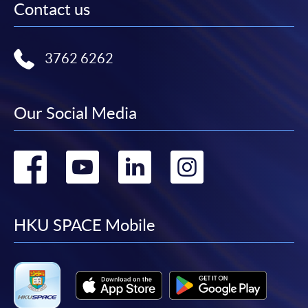
Contact us
3762 6262
Our Social Media
Go
Go
Go
Go
to
to
to
to
facebook
youtube
linkedin
instag
HKU SPACE Mobile