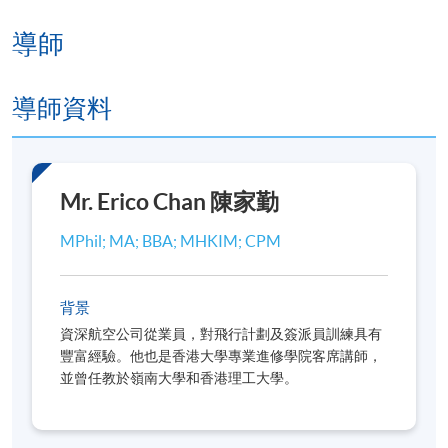
2026年8月8日（星期六）
導師
2026年8月15日（星期六）
導師資料
***出席率達70%可獲頒發修讀證明書***
報名代碼
2492-1046NW
Mr. Erico Chan 陳家勤
開課日期
2026年7月22日 (星期三)
MPhil; MA; BBA; MHKIM; CPM
日期 / 時間
背景
逢周三、周六，2:00pm - 5:30pm
資深航空公司從業員，對飛行計劃及簽派員訓練具有
豐富經驗。他也是香港大學專業進修學院客席講師，
修業期
並曾任教於嶺南大學和香港理工大學。
地點