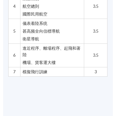
4
航空總則
3.5
國際民用航空
儀表着陸系统
5
甚高频全向信標導航
3.5
衛星導航
進近程序、離場程序、起飛和著
陸
6
3.5
機場、貨客運大樓
7
模擬飛行訓練
3