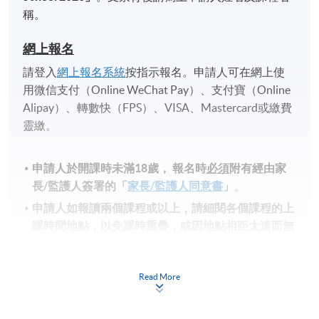
稱。
網上報名
請登入
網上報名系統
按指示報名。申請人可在網上使
用微信支付（Online WeChat Pay）、支付寶（Online
Alipay）、轉數快（FPS）、VISA、Mastercard或繳費
靈繳。
申請人於開課時未滿18歲​，
報名時
必須
附有經由家
長
/
監護人簽署的「
家長/監護人同意書
」
。
申請人如報讀兩個課程或以上，請細閱各個課程的上
課時間地點，以免課時重疊，或因地點相距太遠而無
法上課。
備註
Read More
學費及學額不得轉讓他人。一經取錄，學生不得用