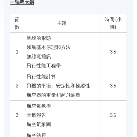
一課程大綱
節
時間 (小
主題
數
時)
地球的形態
領航基本原理和方法
1
3.5
無線電通訊
飛行性能工程學
飛行性能計算
2
飛機的平衡、安定性和操縱性
3.5
航空器的重量和起飛油量
航空氣象學
3
天氣報告
3.5
航空氣象圖
航空法規