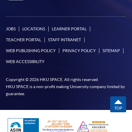
JOBS
LOCATIONS
LEARNER PORTAL
TEACHER PORTAL
STAFF INTRANET
WEB PUBLISHING POLICY
PRIVACY POLICY
SITEMAP
WEB ACCESSIBILITY
Copyright © 2026 HKU SPACE. All rights reserved.
HKU SPACE is a non-profit making University company limited by
guarantee.
TOP