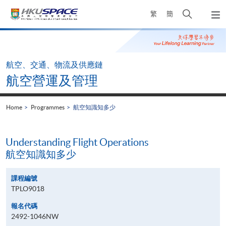
Skip
Open
繁
簡
to
Togg
main
search
navi
Main
content
panel
content
start
航空、交通、物流及供應鏈
航空營運及管理
Home
Programmes
航空知識知多少
Understanding Flight Operations
航空知識知多少
課程編號
TPLO9018
報名代碼
2492-1046NW