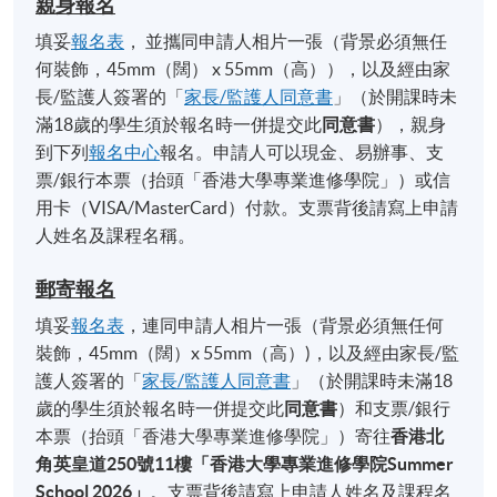
親身報名
填妥
報名表
， 並攜同申請人相片一張（背景必須無任
何裝飾，45mm（闊） x 55mm（高）），以及經由家
長/監護人簽署的「
家長/監護人同意書
」（於開課時未
滿18歲的學生須於報名時一併提交此
同意書
），親身
到下列
報名中心
報名。申請人可以現金、易辦事、支
票/銀行本票（抬頭「香港大學專業進修學院」）或信
用卡（VISA/MasterCard）付款。支票背後請寫上申請
人姓名及課程名稱。
郵寄報名
填妥
報名表
，連同申請人相片一張（背景必須無任何
裝飾，45mm（闊）x 55mm（高）)，以及經由家長/監
護人簽署的「
家長/監護人同意書
」（於開課時未滿18
歲的學生須於報名時一併提交此
同意書
）和支票/銀行
本票（抬頭「香港大學專業進修學院」）寄往
香港北
角英皇道
250
號
11
樓「香港大學專業進修學院
Summer
School 2026
」
。支票背後請寫上申請人姓名及課程名