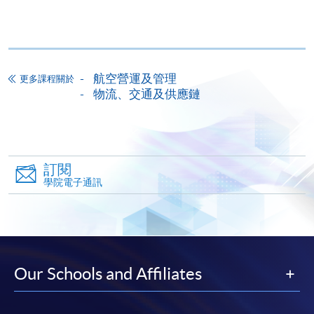
已付的學費和已取得的學額轉讀其他課程，惟學院
對特殊情況，可酌情處理。轉讀申請一經批准，學
生須要付港幣120元手續費。
學院在收妥費用後，會向申請人發出付款收據，惟
航空營運及管理
更多課程關於
郵寄付款收據如若遺失，學院概不負責。
物流、交通及供應鏈
付款收據只發一次。申請額外付款證明的收費為每
張港幣30元。請以劃線支票支付，抬頭註明「香
港大學專業進修學院」，並連同貼上郵票的回郵信
封及申請表交回本學院。補發的學費收據通常於課
訂閱
程完結後寄出。
學院電子通訊
有關香港大學專業進修學院Summer School 的取錄方
法、學生須知、報名中心及其他相關資訊，請登入
Summer School 網頁
。
Our Schools and Affiliates