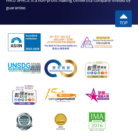
HKU SPACE is a non-profit making University company limited by
guarantee.
TOP