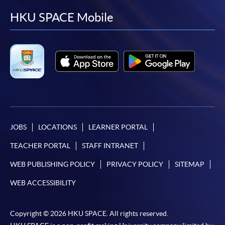
facebook
youtube
linkedin
instag
HKU SPACE Mobile
JOBS
LOCATIONS
LEARNER PORTAL
TEACHER PORTAL
STAFF INTRANET
WEB PUBLISHING POLICY
PRIVACY POLICY
SITEMAP
WEB ACCESSIBILITY
Copyright © 2026 HKU SPACE. All rights reserved.