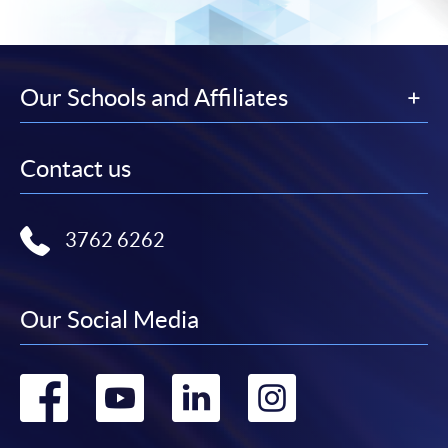
Our Schools and Affiliates
Contact us
3762 6262
Our Social Media
Go
Go
Go
Go
to
to
to
to