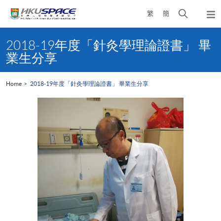
Skip
Open
繁
簡
to
Togg
main
search
navi
Main
content
panel
content
2018-19年度「針灸學理論證書」 畢
start
業生分享
Home
2018-19年度「針灸學理論證書」 畢業生分享