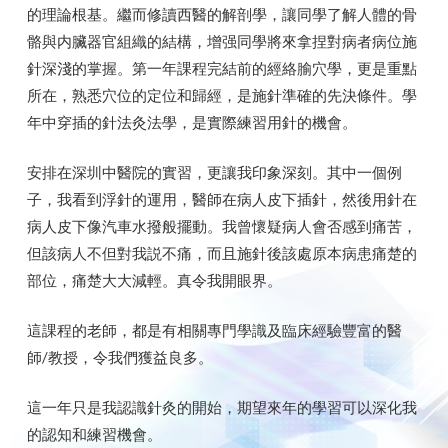
的理論根基。繼而修讀西醫的解剖學，讓同學了解人體的骨
骼與内臟器官組織的結構，增强同學將來拿捏對病者病位施
針深淺的掌握。第一年課程完結前的經絡腧穴學，更是重點
所在，熟悉穴位的定位和歸經，是施針準確的先決條件。學
年中穿插的針法灸法學，是實際練習用針的機會。
安排在深圳中醫院的實習，更讓我印象深刻。其中一個例
子，我看到浮針的運用，醫師在病人皮下插針，然後用針在
病人皮下像汽車水撥般擺動。我曾懷疑病人會否感到痛苦，
但該病人不但對我説不痛，而且施針後該處原本病患痛楚的
部位，痛楚大大減輕。真令我開眼界。
這課程的老師，都是有相關專門學識及臨床經驗豐富的醫
師/教授，令我們獲益良多。
這一年只是我認識針灸的開始，期望來年的學習可以深化我
的認知和練習機會。