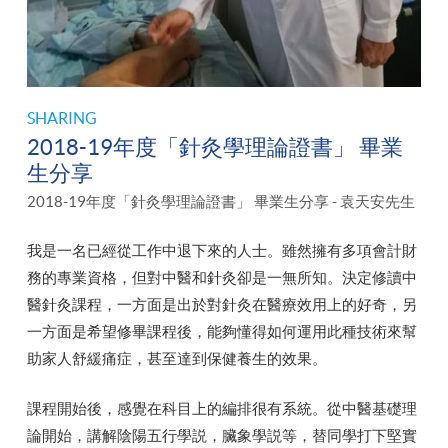
SHARING
2018-19年度「針灸學理論證書」 畢業
生分享
2018-19年度「針灸學理論證書」 畢業生分享 - 袁天安先生
我是一名已經從工作中退下來的人士。雖然擁有多項會計財
務的專業資格，但對中醫和針灸卻是一無所知。決定修讀中
醫針灸課程，一方面是出於對針灸在醫療效用上的好奇，另
一方面是希望修畢課程後，能夠懂得如何運用此種技術來幫
助家人舒緩痛症，甚至達到保健養生的效果。
課程開始後，感覺在科目上的編排很有系統。從中醫基礎理
論開始，講解陰陽五行學説，臟象學説等，替同學打下堅實