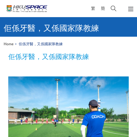
Skip
Open
繁
簡
to
Togg
main
search
navi
Main
content
panel
content
佢係牙醫，又係國家隊教練
start
Home
佢係牙醫，又係國家隊教練
佢係牙醫，又係國家隊教練