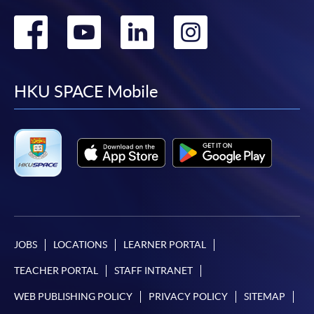
Go
Go
Go
Go
to
to
to
to
facebook
youtube
linkedin
instag
HKU SPACE Mobile
JOBS
LOCATIONS
LEARNER PORTAL
TEACHER PORTAL
STAFF INTRANET
WEB PUBLISHING POLICY
PRIVACY POLICY
SITEMAP