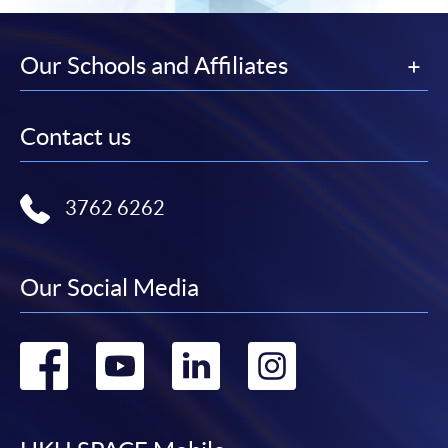
Our Schools and Affiliates
Contact us
3762 6262
Our Social Media
Go
Go
Go
Go
to
to
to
to