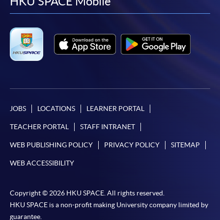
facebook
youtube
linkedin
instag
HKU SPACE Mobile
JOBS
LOCATIONS
LEARNER PORTAL
TEACHER PORTAL
STAFF INTRANET
WEB PUBLISHING POLICY
PRIVACY POLICY
SITEMAP
WEB ACCESSIBILITY
Copyright © 2026 HKU SPACE. All rights reserved.
HKU SPACE is a non-profit making University company limited by
guarantee.