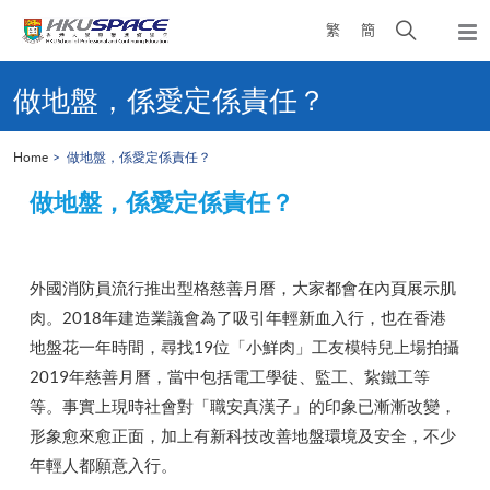
Skip
Open
繁
簡
to
Togg
main
search
navi
Main
content
panel
content
做地盤，係愛定係責任？
start
Home
做地盤，係愛定係責任？
做地盤，係愛定係責任？
外國消防員流行推出型格慈善月曆，大家都會在內頁展示肌
肉。2018年建造業議會為了吸引年輕新血入行，也在香港
地盤花一年時間，尋找19位「小鮮肉」工友模特兒上場拍攝
2019年慈善月曆，當中包括電工學徒、監工、紥鐵工等
等。事實上現時社會對「職安真漢子」的印象已漸漸改變，
形象愈來愈正面，加上有新科技改善地盤環境及安全，不少
年輕人都願意入行。