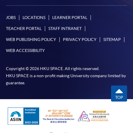
JOBS
LOCATIONS
LEARNER PORTAL
TEACHER PORTAL
STAFF INTRANET
WEB PUBLISHING POLICY
PRIVACY POLICY
SITEMAP
WEB ACCESSIBILITY
Copyright © 2026 HKU SPACE. All rights reserved.
HKU SPACE is a non-profit making University company limited by
guarantee.
TOP