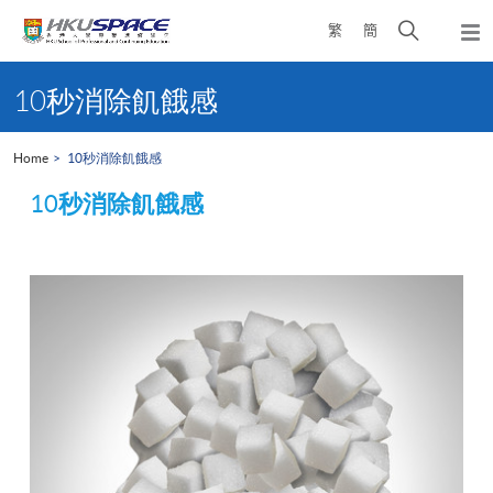
Skip
Open
繁
簡
to
Togg
main
search
navi
Main
content
panel
content
10秒消除飢餓感
start
Home
10秒消除飢餓感
秒消除飢餓感
10