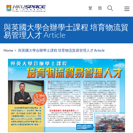
Skip
Open
繁
簡
to
Togg
main
search
navi
Main
content
panel
content
與英國大學合辦學士課程 培育物流貿
start
易管理人才 Article
Home
與英國大學合辦學士課程 培育物流貿易管理人才 Article