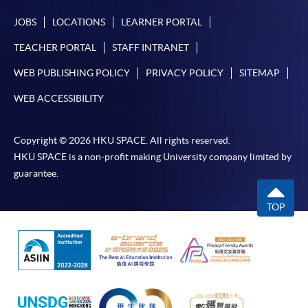
JOBS
LOCATIONS
LEARNER PORTAL
TEACHER PORTAL
STAFF INTRANET
WEB PUBLISHING POLICY
PRIVACY POLICY
SITEMAP
WEB ACCESSIBILITY
Copyright © 2026 HKU SPACE. All rights reserved.
HKU SPACE is a non-profit making University company limited by
guarantee.
TOP