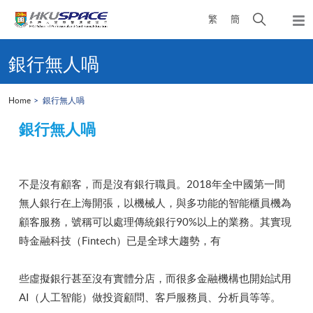
Skip
Open
繁
簡
to
Togg
main
search
navi
Main
content
panel
content
銀行無人喎
start
Home
銀行無人喎
銀行無人喎
不是沒有顧客，而是沒有銀行職員。2018年全中國第一間
無人銀行在上海開張，以機械人，與多功能的智能櫃員機為
顧客服務，號稱可以處理傳統銀行90%以上的業務。其實現
時金融科技（Fintech）已是全球大趨勢，有
些虛擬銀行甚至沒有實體分店，而很多金融機構也開始試用
AI（人工智能）做投資顧問、客戶服務員、分析員等等。