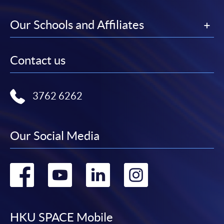
Our Schools and Affiliates
Contact us
3762 6262
Our Social Media
Go
Go
Go
Go
to
to
to
to
facebook
youtube
linkedin
instag
HKU SPACE Mobile