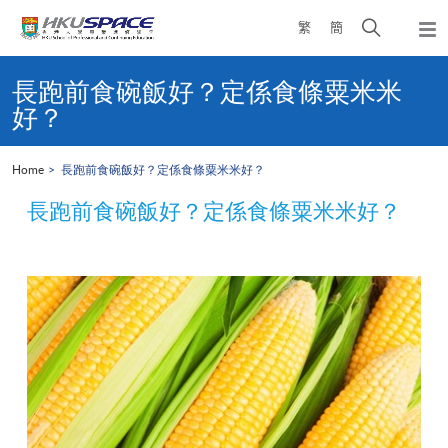
Skip
Open
繁
簡
to
Togg
main
search
navi
Main
content
panel
content
長跑前食碗飯好？定係食條粟⽶米
start
好？
Home
長跑前食碗飯好？定係食條粟⽶米好？
長跑前食碗飯好？定係食條粟⽶米好？