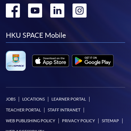
Go
Go
Go
Go
to
to
to
to
facebook
youtube
linkedin
instag
HKU SPACE Mobile
JOBS
LOCATIONS
LEARNER PORTAL
TEACHER PORTAL
STAFF INTRANET
WEB PUBLISHING POLICY
PRIVACY POLICY
SITEMAP