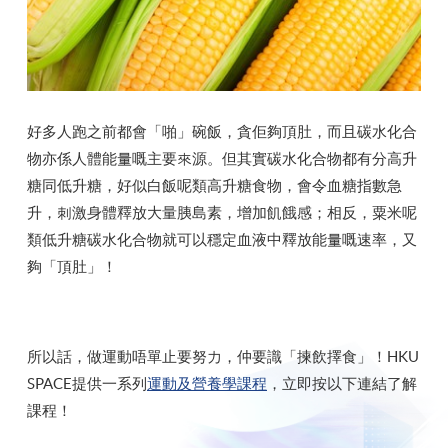
好多人跑之前都會「啪」碗飯，貪佢夠頂肚，⽽且碳⽔化合
物亦係⼈體能量嘅主要來源。但其實碳水化合物都有分高升
糖同低升糖，好似⽩飯呢類高升糖食物，會令血糖指數急
升，刺激⾝體釋放大量胰島素，增加飢餓感；相反，粟米呢
類低升糖碳水化合物就可以穩定血液中釋放能量嘅速率，又
夠「頂肚」！
所以話，做運動唔單止要努力，仲要識「揀飲擇食」！HKU
SPACE提供一系列
運動及營養學課程
，立即按以下連結了解
課程！