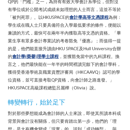
QP的「門檻」之一，為持有有效大學會計系學位，但對沒
有學位或於公開考試成績未如理想的人士而言，這並不等於
「被判死罪」。以HKUSPACE的
會計學高等文憑課程
為例：
學生或在職人士只要具備符合入學最低要求的條件，便能以
兼讀的方式，最快可在兩年半內獲取高等文憑的資格。「畢
業生享有眾多會計專業試的考卷豁免『優惠』；而值得一提
的是，他們能直接升讀由HKU SPACE及Hull University合辦
的
會計學(榮譽)理學士課程
，並獲豁免當中的九科課程。換
言之，他們最快能在一年半的時間裡讀完餘下的會計學科，
獲得受香港學術及職業資歷評審局（HKCAAVQ）認可的學
位資格，並可直接考取QP資格，向會計師之路進發。」
HKUSPACE高級課程總監呂麗樺（Olivia）說。
轉變轉行，始於足下
對於那些夢想能成為會計師的人士來說，即使其所讀本科或
背景與會計沒有關係，但只要肯踏出第一步，他們的「理
想」是大有機會變成「現實」的。談到「成功轉型」，與