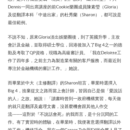
Dennis一同出席講座的前Cookie樂團成員陳素瑩（Gloria）
及從翻譯本科「中途出家」的杜秀蘭（Sharon），都可說是
最佳範例。
不說不知，原來Gloria淡出娛樂圈後，到了英國升學，主攻
會計及金融，並取得碩士學位，回港後加入了Big 4之一的德
勤及考取了QP資格，現職為高級審計員。「我在Deloitte工
作了四年多，之前主力為製造業有關的客戶服務，而最近則
專注於金融機構的審計工作。」她說。
而畢業於中大（主修翻譯）的Sharon坦言，畢業時選擇入
Big 4，捨棄從文之路而當上會計師，皆因自己是個「愛說話
的人」之故。她說：「讀書時曾到一政府機構實習，每天做
的就只是翻譯及處理文書，沒甚麼機會跟其他人作交
流‑‑‑‑‑‑‑這對於『不說話會死』的我而言，是十分沉悶的工
作。有了實習時的體驗，在畢業時，我便著意選擇翻譯以外
的工作；機緣巧合，我在一個Career Talk與EY的合夥人見了