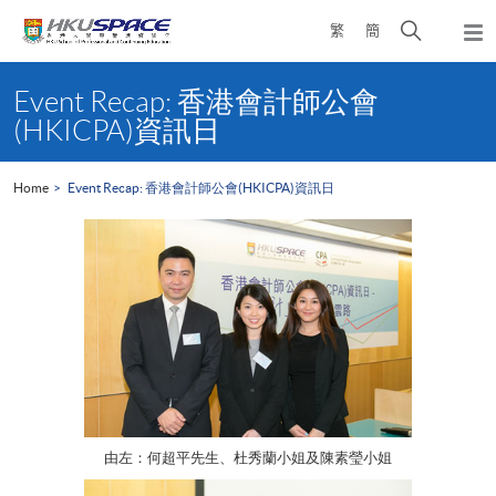
Skip
Open
繁
簡
to
Togg
main
search
navi
Main
content
panel
content
Event Recap: 香港會計師公會
start
(HKICPA)資訊日
Home
Event Recap: 香港會計師公會(HKICPA)資訊日
由左：何超平先生、杜秀蘭小姐及陳素瑩小姐