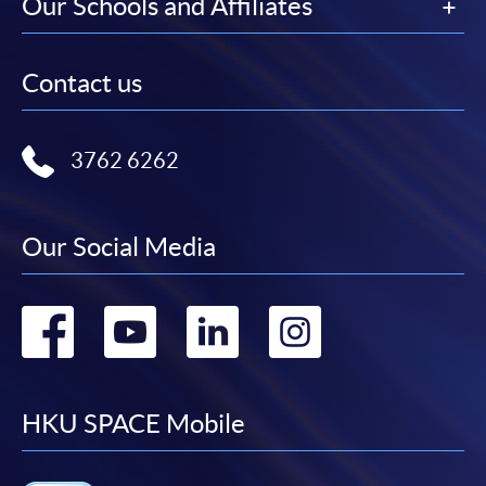
Our Schools and Affiliates
Contact us
3762 6262
Our Social Media
Go
Go
Go
Go
to
to
to
to
facebook
youtube
linkedin
instag
HKU SPACE Mobile