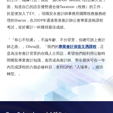
面，知道自己的語言優勢適合做Taxation（稅務）的工作，
於是便加入了EY。」現職安永會計師事務所國際稅務服務經
理的Sharon，在2009年通過香港會計師公會專業資格課程
考試，並於審計一科獲得最佳成績。
「『有心不怕遲』，不論年齡、不分背景，你總可踏上會計
師之路。」Olivia說。「我們的
專業會計深造文憑課程
，正
是為沒有會計背景的在職人士而設，希望他們能利用公餘時
間獲取專業會計知識，進而成為會計師。學生最快可在一年
內完成課程的六個必修科目，拿到QP的『入場券』，成功
轉型。」