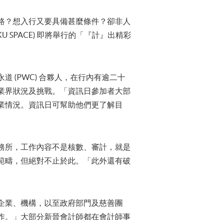
路？想入行又要具備甚麼條件？卻非人
KU SPACE) 即將舉行的「『計』出精彩
 (PWC) 合夥人，在行內有逾二十
業界狀況及挑戰。「資訊日參加者大部
業情況。資訊日可幫助他們更了解目
務所，工作內容不是核數、審計，就是
範疇，但絕對不止於此。「此外還有破
企業、機構，以至政府部門及慈善團
作。」大部分新晉會計師都在會計師事