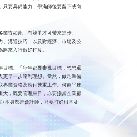
，只要具備能力，學滿師後要留下或向
各業皆如此，有競爭才可帶來進步。
力、溝通技巧，以及對經濟、市場及公
為將來入行做好打算。
年目標。「每年都要審視目標，想想還
人更早一步達到理想。當然，做足準備
取專業資格及應付繁重工作。何超平建
重大，既要管理賬目，亦要擔當企業顧
官) 本身都是會計師，只要打好根基及