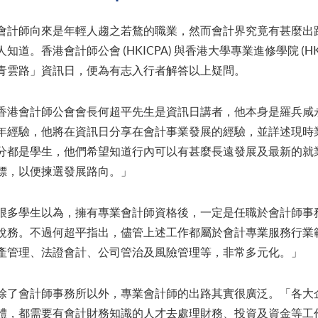
會計師向來是年輕人趨之若鶩的職業，然而會計界究竟有甚麼出
人知道。香港會計師公會 (HKICPA) 與香港大學專業進修學院 (H
青雲路」資訊日，便為有志入行者解答以上疑問。
香港會計師公會會長何超平先生是資訊日講者，他本身是羅兵咸永道
年經驗，他將在資訊日分享在會計事業發展的經驗，並詳述現時
分都是學生，他們希望知道行內可以有甚麼長遠發展及最新的就
標，以便揀選發展路向。」
很多學生以為，擁有專業會計師資格後，一定是任職於會計師事
稅務。不過何超平指出，儘管上述工作都屬於會計專業服務行業
產管理、法證會計、公司管治及風險管理等，非常多元化。」
除了會計師事務所以外，專業會計師的出路其實很廣泛。「各大
體，都需要有會計財務知識的人才去處理財務、投資及資金等工