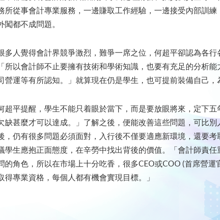
務所從事會計專業服務，一邊賺取工作經驗，一邊接受內部訓練
外闖都不成問題。
很多人覺得會計界競爭激烈，難爭一席之位，何超平卻認為各行
「所以會計師不止要擁有技術和學術知識，也要有充足的分析能
司營運等有所認知。」就算現在仍是學生，也可提前裝備自己，
何超平提醒，學生不能只着眼於當下，而是要放眼將來，定下五
欠缺甚麼才可以達成。」了解之後，便能改善這些問題，可比別
後，仍有很多問題必須面對，入行後不僅要適應新環境，還要考
議學生應抱正面態度，在辛勞中找出背後的價值。「會計師責任
問的角色，所以在市場上十分吃香，很多CEO或COO (首席營運
取得專業資格，每個人都有機會實現目標。」