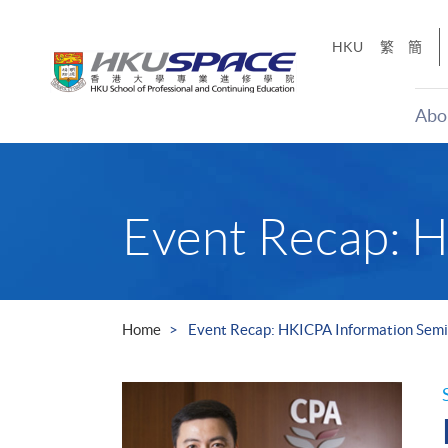
Skip
to
HKU
繁
簡
main
content
Abo
Main
content
start
Event Recap: 
Home
Event Recap: HKICPA Information Sem