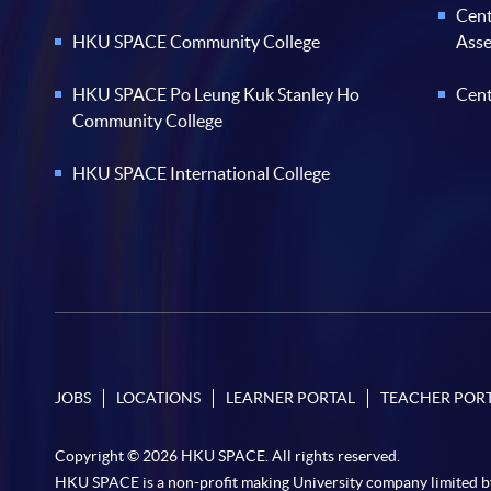
Cent
HKU SPACE Community College
Ass
HKU SPACE Po Leung Kuk Stanley Ho
Cent
Community College
HKU SPACE International College
JOBS
LOCATIONS
LEARNER PORTAL
TEACHER POR
Copyright © 2026 HKU SPACE. All rights reserved.
HKU SPACE is a non-profit making University company limited b