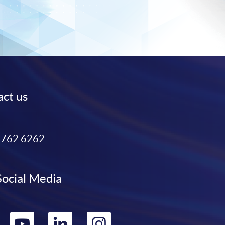
ct us
3762 6262
Social Media
Go
Go
Go
Go