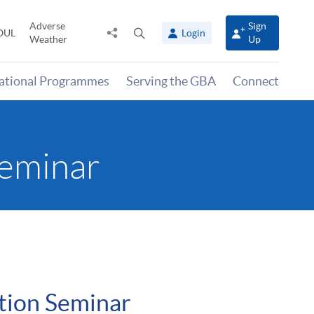
Adverse
Sign
Share
Open
OUL
Login
Weather
Up
to
search
panel
national Programmes
Serving the GBA
Connect
Seminar
tion Seminar