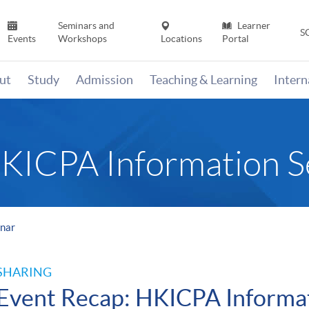
Seminars and
Learner
S
Events
Workshops
Locations
Portal
ut
Study
Admission
Teaching & Learning
Inter
HKICPA Information 
inar
SHARING
Event Recap: HKICPA Informa