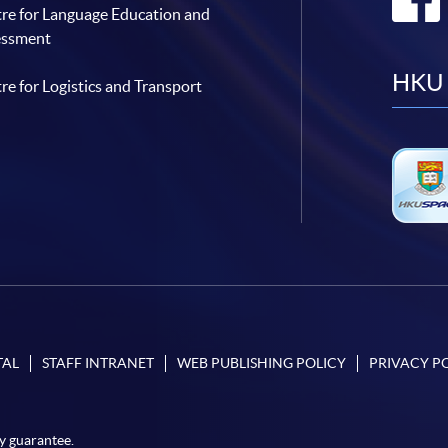
re for Language Education and
essment
HKU 
re for Logistics and Transport
TAL
STAFF INTRANET
WEB PUBLISHING POLICY
PRIVACY P
y guarantee.