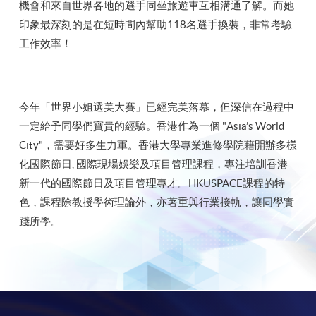
機會和來自世界各地的選手同坐旅遊車互相溝通了解。而她
印象最深刻的是在短時間內幫助118名選手換裝，非常考驗
工作效率！
今年「世界小姐選美大賽」已經完美落幕，但深信在過程中
一定給予同學們寶貴的經驗。香港作為一個 "Asia’s World
City"，需要好多生力軍。香港大學專業進修學院藉開辦多樣
化國際節日, 國際現場娛樂及項目管理課程，專注培訓香港
新一代的國際節日及項目管理專才。HKUSPACE課程的特
色，課程除教授學術理論外，亦著重與行業接軌，讓同學實
踐所學。