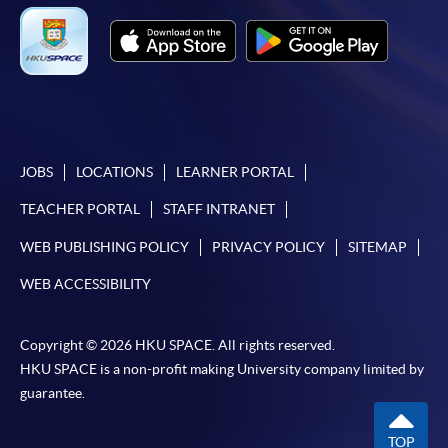
JOBS
LOCATIONS
LEARNER PORTAL
TEACHER PORTAL
STAFF INTRANET
WEB PUBLISHING POLICY
PRIVACY POLICY
SITEMAP
WEB ACCESSIBILITY
Copyright © 2026 HKU SPACE. All rights reserved.
HKU SPACE is a non-profit making University company limited by
guarantee.
TOP