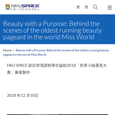
Skip
Open
繁
簡
to
Togg
main
search
navi
Main
content
panel
content
Beauty with a Purpose: Behind the
start
scenes of the oldest running beauty
pageant in the world Miss World
Home
Beauty with a Purpose: Behind the scenes of the oldest running beauty
pageant in the world Miss World
HKU SPACE 節目管理課程學生協助2018「世界小姐選美大
賽」幕後製作
2018 年12 月10日