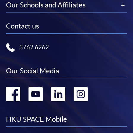
Our Schools and Affiliates
Contact us
3762 6262
Our Social Media
Go
Go
Go
Go
to
to
to
to
facebook
youtube
linkedin
instag
HKU SPACE Mobile