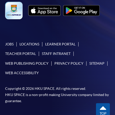
JOBS
LOCATIONS
LEARNER PORTAL
TEACHER PORTAL
STAFF INTRANET
WEB PUBLISHING POLICY
PRIVACY POLICY
SITEMAP
WEB ACCESSIBILITY
Copyright © 2026 HKU SPACE. All rights reserved.
HKU SPACE is a non-profit making University company limited by
guarantee.
TOP