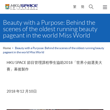
Skip
Open
繁
簡
to
Togg
main
search
navi
Main
content
panel
content
Beauty with a Purpose: Behind the
start
scenes of the oldest running beauty
pageant in the world Miss World
Home
Beauty with a Purpose: Behind the scenes of the oldest running beauty
pageant in the world Miss World
HKU SPACE 節目管理課程學生協助2018「世界小姐選美大
賽」幕後製作
2018 年12 月10日