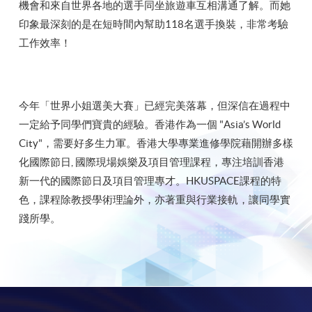
機會和來自世界各地的選手同坐旅遊車互相溝通了解。而她
印象最深刻的是在短時間內幫助118名選手換裝，非常考驗
工作效率！
今年「世界小姐選美大賽」已經完美落幕，但深信在過程中
一定給予同學們寶貴的經驗。香港作為一個 "Asia’s World
City"，需要好多生力軍。香港大學專業進修學院藉開辦多樣
化國際節日, 國際現場娛樂及項目管理課程，專注培訓香港
新一代的國際節日及項目管理專才。HKUSPACE課程的特
色，課程除教授學術理論外，亦著重與行業接軌，讓同學實
踐所學。