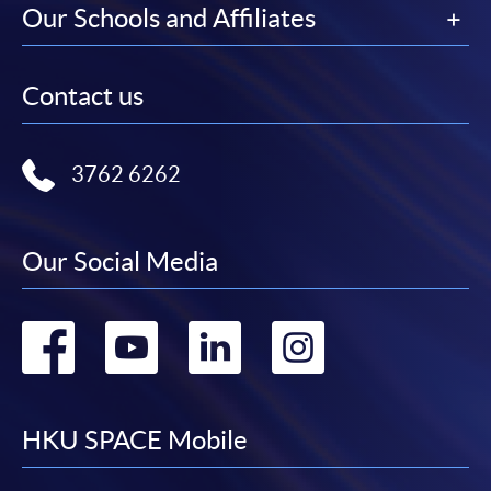
Our Schools and Affiliates
Contact us
3762 6262
Our Social Media
Go
Go
Go
Go
to
to
to
to
facebook
youtube
linkedin
instag
HKU SPACE Mobile