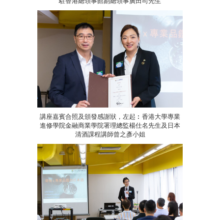
駐香港總領事館副總領事廣田司先生
講座嘉賓合照及頒發感謝狀，左起︰香港大學專業
進修學院金融商業學院署理總監楊仕名先生及日本
清酒課程講師曾之彥小姐