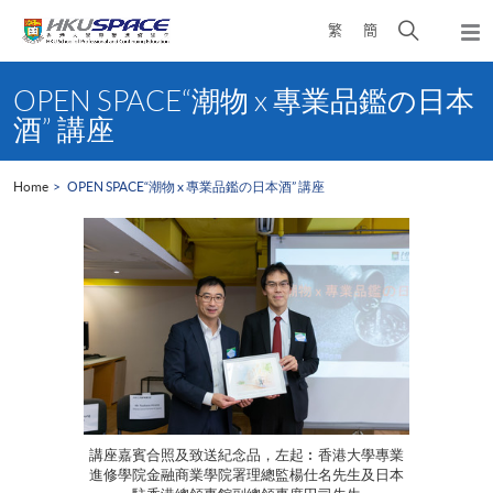
Skip
Open
繁
簡
to
Togg
main
search
navi
Main
content
panel
content
OPEN SPACE“潮物 x 專業品鑑の日本
start
酒” 講座
Home
OPEN SPACE“潮物 x 專業品鑑の日本酒” 講座
講座嘉賓合照及致送紀念品，左起︰香港大學專業
進修學院金融商業學院署理總監楊仕名先生及日本