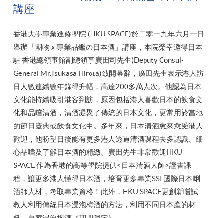
講座
香港大學專業進修學院 (HKU SPACE)於二零一九年六月一日
舉辦「潮物 x 專業品鑑の日本酒」講座，本院榮幸邀得日本
駐 香港總領事館副總領事廣田司先生(Deputy Consul-
General Mr.Tsukasa Hirota)致開幕辭，廣田先生表示港人訪
日人數連續數年錄得升幅，高達200多萬人次。他認為日本
文化能持續吸引港客到訪，原因包括港人喜歡日本的飲食文
化和品嚐清酒，清酒凝聚了傳統的日本文化，更常用於當地
的節日慶典或飲食文化中。多年來，日本清酒愈來愈受港人
歡迎，他盼望日後能有更多港人透過清酒課程去多認識、細
心品嚐及了解日本酒的精緻。廣田先生非常歡迎HKU
SPACE 作為香港的高等學院提供<日本清酒大師>證書課
程，讓更多港人懂得日本酒，培育更多專業SSI 國際日本唎
酒師人材，考取專業資格！此外，HKU SPACE更創新嚐試
教人利用傳統日本浸泡梅酒的方法，利用不同日本產的材
料，自家浸泡梅酒《期間限定》。