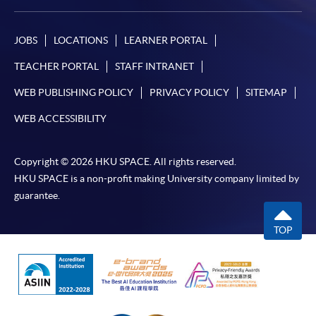
JOBS
LOCATIONS
LEARNER PORTAL
TEACHER PORTAL
STAFF INTRANET
WEB PUBLISHING POLICY
PRIVACY POLICY
SITEMAP
WEB ACCESSIBILITY
Copyright © 2026 HKU SPACE. All rights reserved.
HKU SPACE is a non-profit making University company limited by
guarantee.
TOP