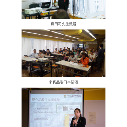
廣田司先生致辭
來賓品嚐日本清酒