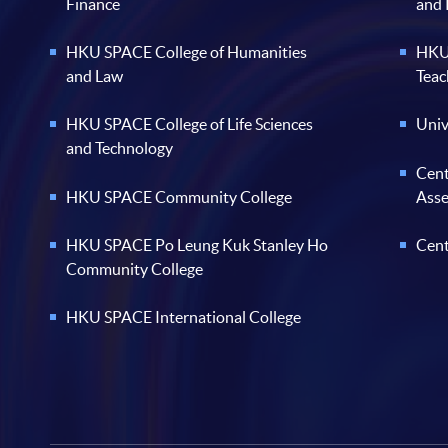
Finance
and
HKU SPACE College of Humanities
HKU 
and Law
Teac
HKU SPACE College of Life Sciences
Univ
and Technology
Cent
HKU SPACE Community College
Ass
HKU SPACE Po Leung Kuk Stanley Ho
Cent
Community College
HKU SPACE International College