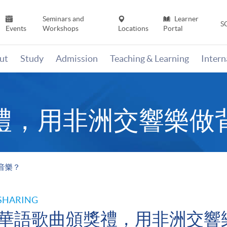
Seminars and
Learner
S
Events
Workshops
Locations
Portal
ut
Study
Admission
Teaching & Learning
Inter
禮，用非洲交響樂做
音樂？
SHARING
華語歌曲頒獎禮，用非洲交響