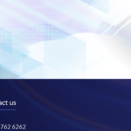
ct us
3762 6262