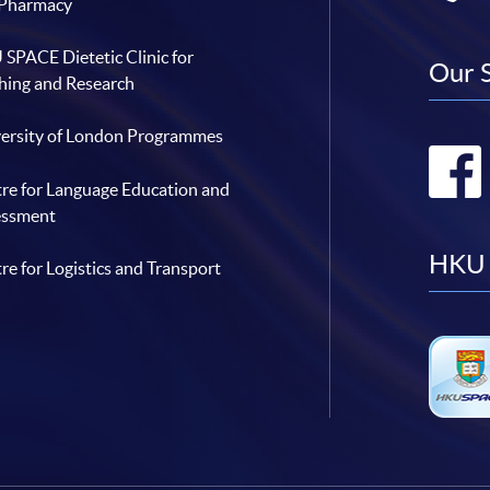
 Pharmacy
SPACE Dietetic Clinic for
Our 
hing and Research
ersity of London Programmes
re for Language Education and
essment
HKU 
re for Logistics and Transport