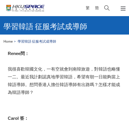
Skip
Open
繁
簡
to
Togg
main
search
navi
Main
content
panel
content
學習韓語 征服考試成導師
start
Home
學習韓語 征服考試成導師
Renee問：
我很喜歡韓國文化，一有空就會到南韓旅遊，對韓語也略懂
一二。最近我計劃認真地學習韓語，希望有朝一日能夠當上
韓語導師。想問香港人擔任韓語導師有出路嗎？怎樣才能成
為韓語導師？
Carol 答：