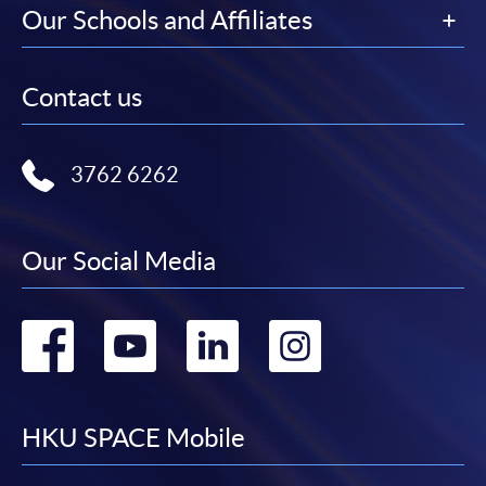
Our Schools and Affiliates
Contact us
3762 6262
Our Social Media
Go
Go
Go
Go
to
to
to
to
facebook
youtube
linkedin
instag
HKU SPACE Mobile