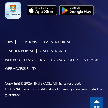
JOBS
LOCATIONS
LEARNER PORTAL
TEACHER PORTAL
STAFF INTRANET
WEB PUBLISHING POLICY
PRIVACY POLICY
SITEMAP
WEB ACCESSIBILITY
Copyright © 2026 HKU SPACE. All rights reserved.
HKU SPACE is a non-profit making University company limited by
guarantee.
TOP