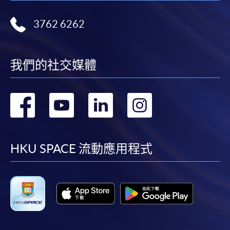
3762 6262
我們的社交媒體
轉
轉
轉
轉
到
到
到
到
facebook
youtube
linkedin
instag
HKU SPACE 流動應用程式