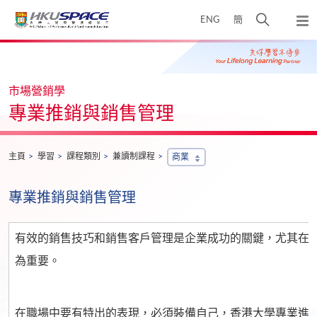
Skip
打
ENG
簡
to
彈
main
開
出
Main
content
搜
主
content
選
尋
start
單
介
市場營銷學
面
專業推銷與銷售管理
主頁
學習
課程類別
兼讀制課程
商業
專業推銷與銷售管理
有效的銷售技巧和銷售客戶管理是企業成功的關鍵，尤其在當
為重要。
在職場中要有特出的表現，必須裝備自己，香港大學專業進修學院