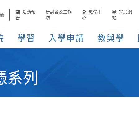
活動預
研討會及工作
教學中
學員網
簡
告
坊
心
站
院
學習
入學申請
教與學
憑系列