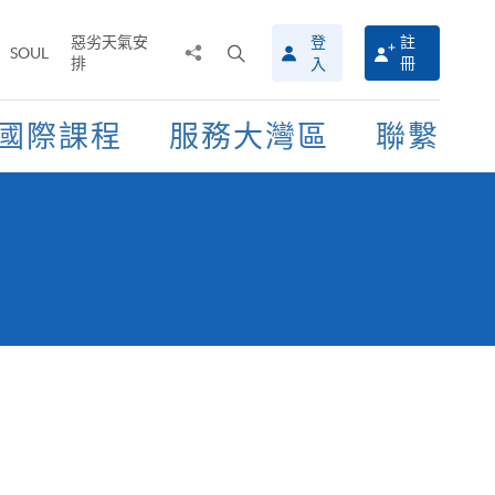
惡劣天氣安
登
註
分
打
SOUL
排
冊
入
享
開
至
搜
尋
國際課程
服務大灣區
聯繫
介
面