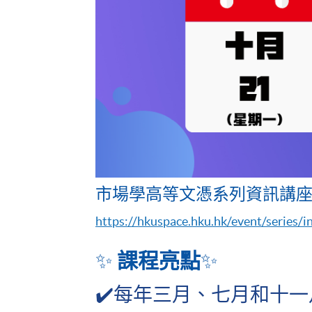
市場學高等文憑系列資訊講
https://hkuspace.hku.hk/event/series/
✨
課程亮點
✨
✔️每年三月、七月和十