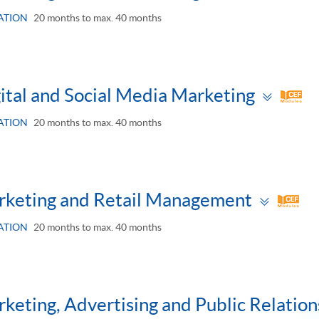
pane
ATION
20 months to max. 40 months
Togg
ital and Social Media Marketing
pane
ATION
20 months to max. 40 months
Togg
rketing and Retail Management
pane
ATION
20 months to max. 40 months
eting, Advertising and Public Relation