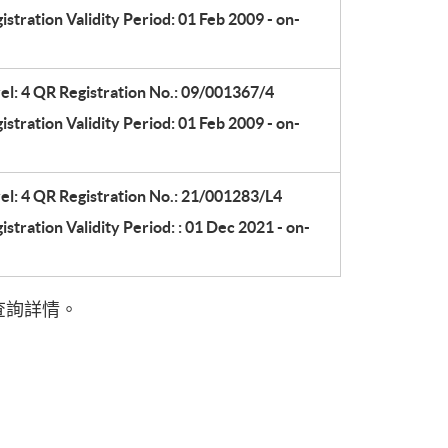
stration Validity Period: 01 Feb 2009 - on-
el: 4 QR Registration No.: 09/001367/4
stration Validity Period: 01 Feb 2009 - on-
el: 4 QR Registration
No.:
21/001283/L4
stration Validity Period:
:
01 Dec 2021 - on-
6 查詢詳情。