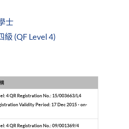
文學士
F Level 4)
構
el: 4 QR Registration No.: 15/003663/L4
stration Validity Period: 17 Dec 2015 - on-
el: 4 QR Registration No.: 09/001369/4