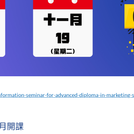
座
information-seminar-for-advanced-diploma-in-marketing-s
一月開課