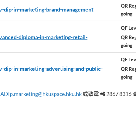
QR Regi
dv-dip-in-marketing-brand-management
going
QF Lev
vanced-diploma-in-marketing-retail-
QR Regi
going
QF Lev
v-dip-in-marketing-advertising-and-public-
QR Regi
going

ADip.marketing@hkuspace.hku.hk
或致電
📲
2867 831