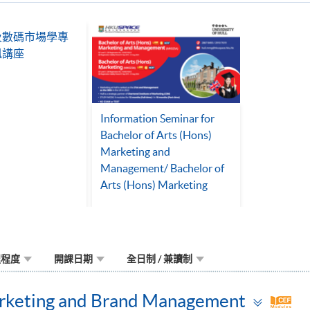
及數碼市場學專
訊講座
Information Seminar for
Bachelor of Arts (Hons)
Marketing and
Management/ Bachelor of
Arts (Hons) Marketing
程程度
開課日期
全日制 / 兼讀制
Togg
rketing and Brand Management