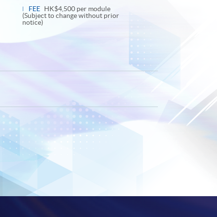
panel
FEE
HK$4,500 per module
(Subject to change without prior
notice)