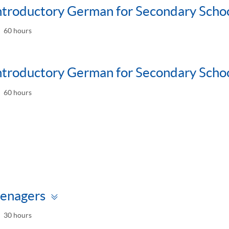
Introductory German for Secondary Schoo
60 hours
Introductory German for Secondary Schoo
60 hours
ggle
nel
Toggle
eenagers
panel
30 hours