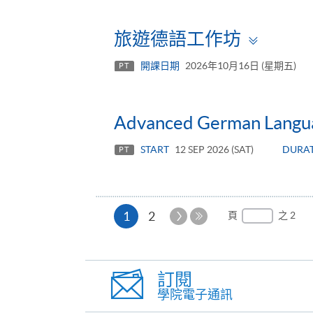
Toggl
旅遊德語工作坊
panel
開課日期
2026年10月16日 (星期五)
PT
Advanced German Langua
START
12 SEP 2026 (SAT)
DURA
PT
本
下
1
2
頁
之 2
一
最
頁
頁
後
一
訂閱
頁
學院電子通訊