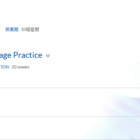
e
修業期
10個星期
Toggle
ge Practice
panel
TION
20 weeks