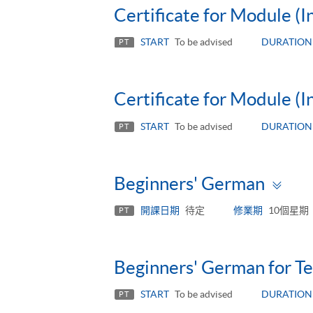
Certificate for Module (
START
To be advised
DURATION
PT
Certificate for Module (
START
To be advised
DURATION
PT
To
Beginners' German
pa
開課日期
待定
修業期
10個星期
PT
Beginners' German for T
START
To be advised
DURATION
PT