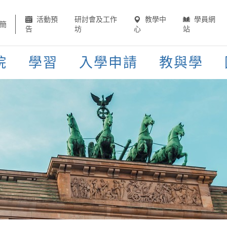
活動預
研討會及工作
教學中
學員網
簡
告
坊
心
站
院
學習
入學申請
教與學