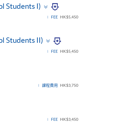
Toggle
l Students I)
panel
FEE
HK$5,450
Toggle
l Students II)
panel
FEE
HK$5,450
課程費用
HK$3,750
FEE
HK$3,450