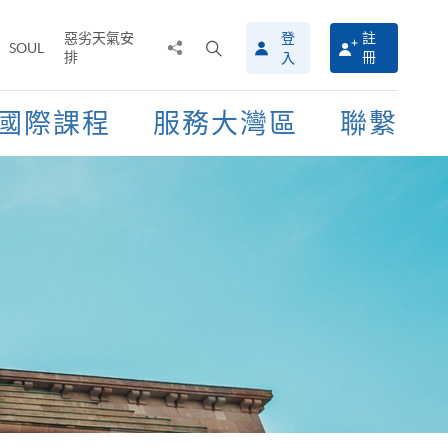
惡劣天氣安
登
註
分
打
SOUL
排
冊
入
享
開
至
搜
尋
國際課程
服務大灣區
聯繫
介
面