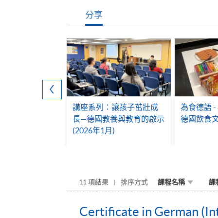
分享
會 (2016)
講座系列：讓孩子茁壯成
為食德語 
長—德國教養與教育的啟示
德國飲食文化
(2026年1月)
11 項結果
排序方式
課程名稱
課
Certificate in German (In