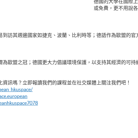
德國的大學在國際上
或免費，更不用說各
易到訪其週邊國家如捷克、波蘭、比利時等；德語作為歐盟的官
礎為歐盟之冠；德國更大力倡議環境保護，以支持其經濟的可持
化資訊嗎？立即報讀我們的課程並在社交媒體上關注我們吧！
pean_hkuspace/
ace.european
peanhkuspace7078