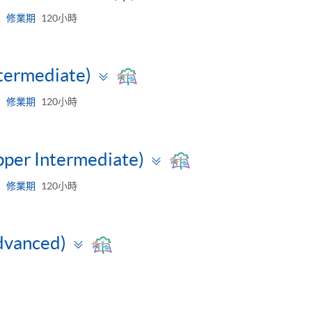
panel
修業期
120小時
Toggle
ntermediate)
panel
修業期
120小時
Toggle
pper Intermediate)
panel
修業期
120小時
Toggle
dvanced)
panel