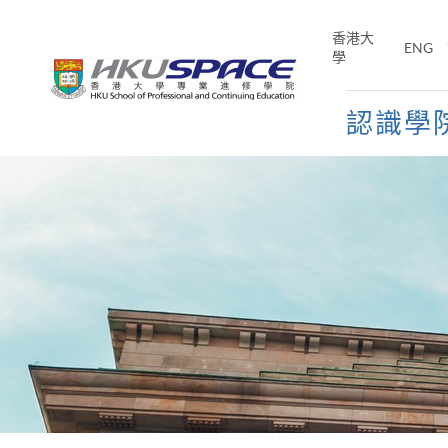
Skip
to
香港大
ENG
main
學
content
認識學
Main
content
start