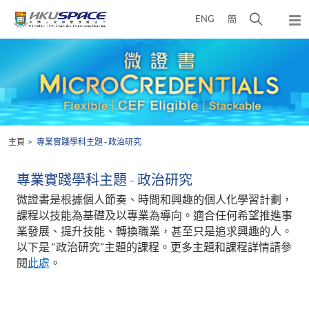
Skip
打
ENG
簡
to
彈
main
開
出
Main
content
搜
主
content
選
尋
start
單
介
面
主頁
專業實踐學科主題 - 政治研究
專業實踐學科主題 - 政治研究
微證書是根據個人節奏、時間和興趣的個人化學習計劃，
課程以技能為基礎及以專業為導向。適合任何希望推進事
業發展、提升技能、轉換職業，甚至只是追求興趣的人。
以下是 “政治研究”主題的課程。更多主題和課程詳情請參
閱
此處
。