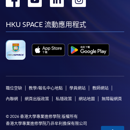
到
到
到
到
facebook
youtube
linkedin
instag
HKU SPACE 流動應用程式
職位空缺
教學/報名中心地點
學員網站
教師網站
內聯網
網頁出版政策
私隱政策
網站地圖
無障礙網頁
© 2026 香港大學專業進修學院 版權所有
香港大學專業進修學院乃非牟利擔保有限公司