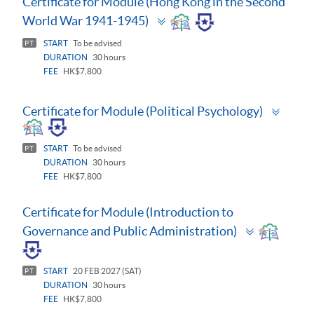
Certificate for Module (Hong Kong in the Second
Toggle
World War 1941-1945)
panel
START
To be advised
PT
DURATION
30 hours
FEE
HK$7,800
Toggl
Certificate for Module (Political Psychology)
panel
START
To be advised
PT
DURATION
30 hours
FEE
HK$7,800
Certificate for Module (Introduction to
Toggle
Governance and Public Administration)
panel
START
20 FEB 2027 (SAT)
PT
DURATION
30 hours
FEE
HK$7,800