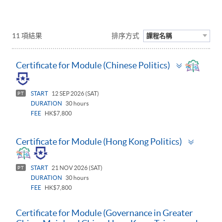
11 項結果
排序方式
課程名稱
Toggle
Certificate for Module (Chinese Politics)
panel
START
12 SEP 2026 (SAT)
PT
DURATION
30 hours
FEE
HK$7,800
Toggle
Certificate for Module (Hong Kong Politics)
panel
START
21 NOV 2026 (SAT)
PT
DURATION
30 hours
FEE
HK$7,800
Certificate for Module (Governance in Greater