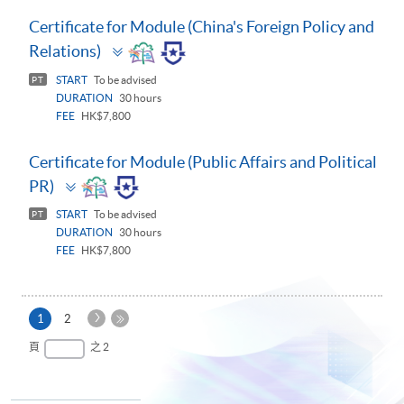
Certificate for Module (China's Foreign Policy and
Toggle
Relations)
panel
START
To be advised
PT
DURATION
30 hours
FEE
HK$7,800
Certificate for Module (Public Affairs and Political
Toggle
PR)
panel
START
To be advised
PT
DURATION
30 hours
FEE
HK$7,800
下
本
1
2
一
頁
最
頁
之 2
頁
後
一
頁