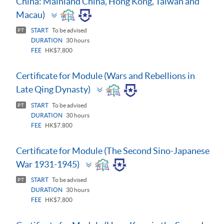
China: Mainland China, Hong Kong, Taiwan and
Toggle
Macau)
panel
START
To be advised
PT
DURATION
30 hours
FEE
HK$7,800
Certificate for Module (Wars and Rebellions in
Toggle
Late Qing Dynasty)
panel
START
To be advised
PT
DURATION
30 hours
FEE
HK$7,800
Certificate for Module (The Second Sino-Japanese
Toggle
War 1931-1945)
panel
START
To be advised
PT
DURATION
30 hours
FEE
HK$7,800