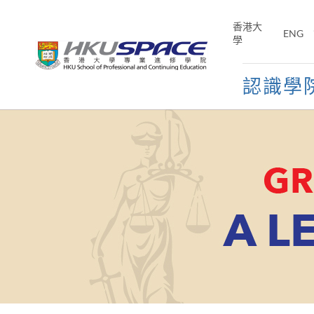
Skip
to
香港大
ENG
main
學
content
認識學
Main
content
start