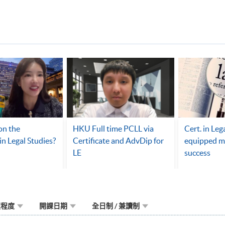
on the
HKU Full time PCLL via
Cert. in Leg
 in Legal Studies?
Certificate and AdvDip for
equipped m
LE
success
程程度
開課日期
全日制 / 兼讀制