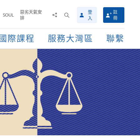
惡劣天氣安
登
註
分
打
SOUL
排
冊
入
享
開
至
搜
尋
國際課程
服務大灣區
聯繫
介
面