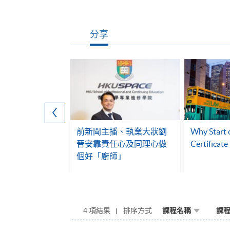
分享
：法律證書如何
前新聞主播、執業大狀劉
Why Start 
首位本地培訓巴
晉安靠責任心及同理心做
Certificate
律師
個好「廚師」
4 項結果
排序方式
課程名稱
課