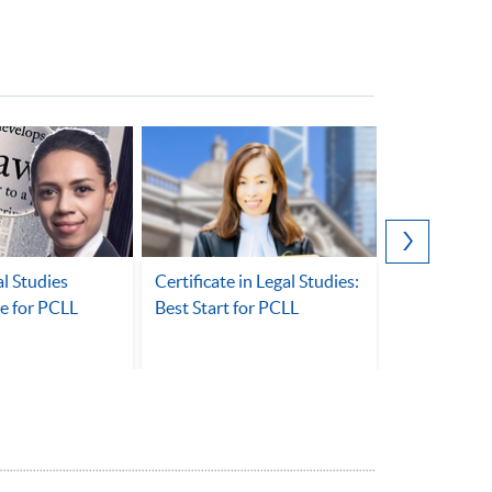
al Studies
Certificate in Legal Studies:
黃錦燊讀法
e for PCLL
Best Start for PCLL