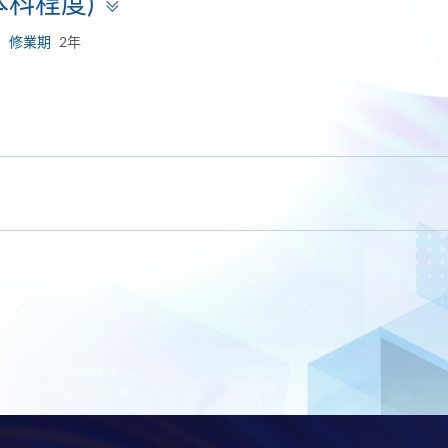
Toggle
科程度)
panel
修業期
2年