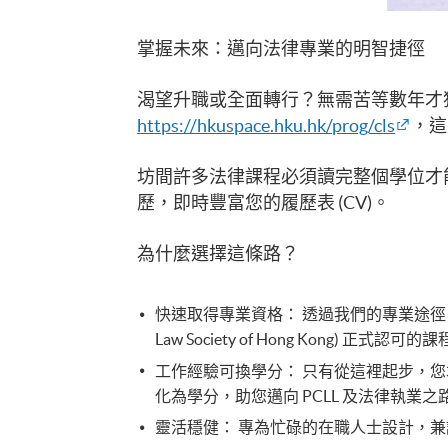
掌握未來：邁向法律專業的明智捷徑
渴望升職或全面轉行？無需苦等數年才獲得認可。選擇 
https://hkuspace.hku.hk/prog/cls
，這
坊間許多法律課程必須讀完整個學位才
歷，即時豐富您的履歷表 (CV)。
為什麼選擇這條路？
快速取得專業資格： 透過我們的專業途徑 (Prof
Law Society of Hong Kong) 正式認可
工作經驗可換學分： 只有從這裡起步，您
化為學分，助您邁向 PCLL 及法律執業之
靈活穩健： 專為忙碌的在職人士設計，兼讀制