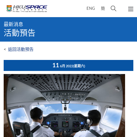
Skip
打
ENG
簡
to
彈
main
開
出
Main
content
搜
主
最新消息
content
選
尋
活動預告
start
單
介
面
<
返回活動預告
11
6月 2022
(星期六)