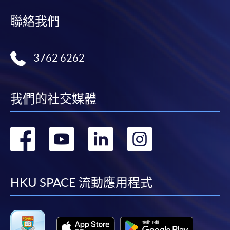
聯絡我們
3762 6262
我們的社交媒體
轉
轉
轉
轉
到
到
到
到
facebook
youtube
linkedin
instag
HKU SPACE 流動應用程式