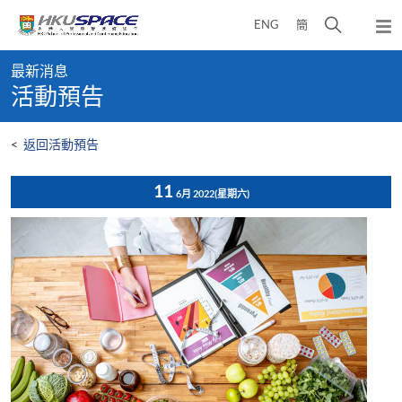
Skip
打
ENG
簡
to
彈
main
開
出
Main
content
搜
主
最新消息
content
選
尋
活動預告
start
單
介
面
<
返回活動預告
11
6月 2022
(星期六)