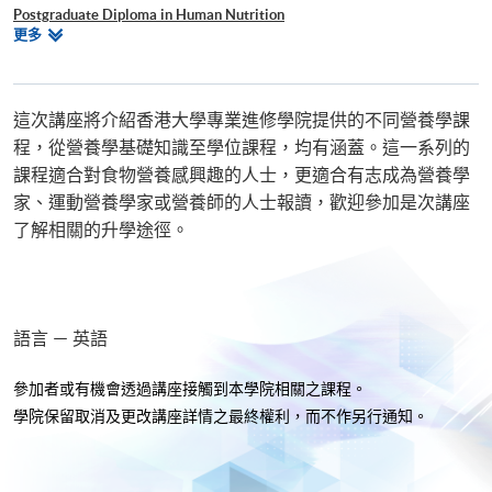
Postgraduate Diploma in Human Nutrition
相
更多
Postgraduate Diploma in Dietetics
關
Master of Science in Sport and Exercise Nutrition
課
程
這次講座將介紹香港大學專業進修學院提供的不同營養學課
程，從營養學基礎知識至學位課程，均有涵蓋。這一系列的
課程適合對食物營養感興趣的人士，更適合有志成為營養學
家、運動營養學家或營養師的人士報讀，歡迎參加是次講座
了解相關的升學途徑。
語言 － 英語
參加者或有機會透過講座接觸到本學院相關之課程。
學院保留取消及更改講座詳情之最終權利，而不作另行通知
。