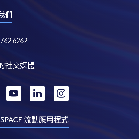
我們
3762 6262
的社交媒體
轉
轉
轉
轉
到
到
到
到
facebook
youtube
linkedin
instagram
 SPACE 流動應用程式