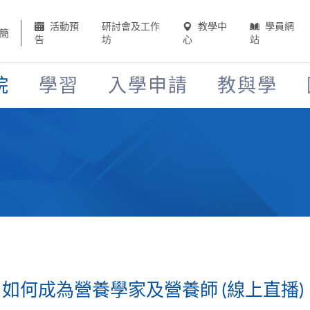
活動預
研討會及工作
教學中
學員網
簡
告
坊
心
站
院
學習
入學申請
教與學
 如何成為營養學家及營養師 (線上直播)