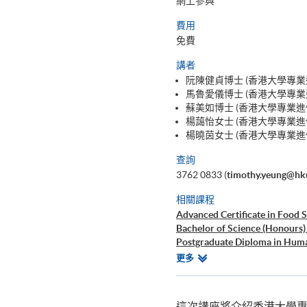
網上參與
費用
免費
講者
阮陳健貞博士 (香港大學專業
馬魯愛儀博士 (香港大學專業
蘇美如博士 (香港大學專業進
楊藹怡女士 (香港大學專業進
楊曉茵女士 (香港大學專業
查詢
3762 0833 (
timothy.yeung@hk
相關課程
Advanced Certificate in Food 
Bachelor of Science (Honours)
Postgraduate Diploma in Huma
Postgraduate Diploma in Diete
相
更多
Master of Science in Sport and
關
課
程
這次講座將介紹香港大學