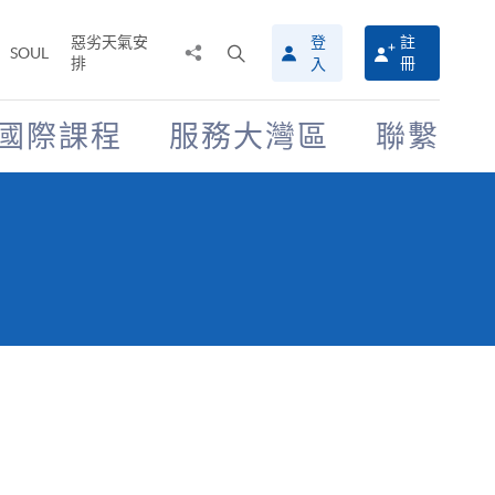
惡劣天氣安
登
註
分
打
SOUL
排
冊
入
享
開
至
搜
尋
國際課程
服務大灣區
聯繫
介
面