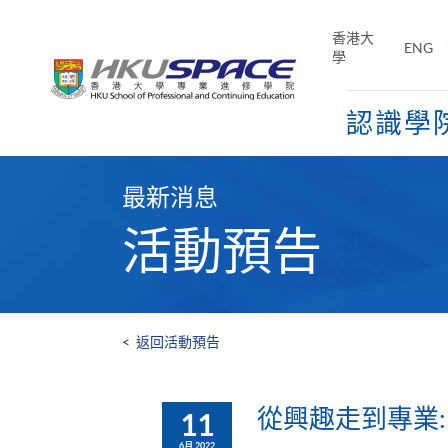
Skip
to
香港大
ENG
main
學
content
認識學
Main
content
最新消息
start
活動預告
<
返回活動預告
從興趣走到專業:
11
6月 2022