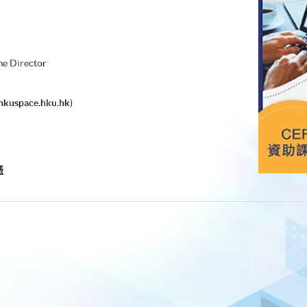
e Director
hkuspace.hku.hk
)
憑