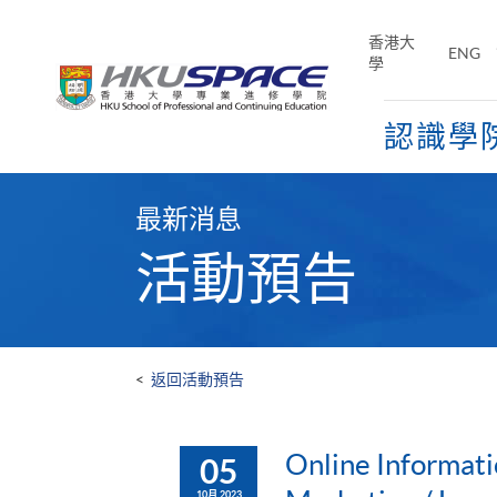
Skip
to
香港大
ENG
main
學
content
認識學
Main
content
最新消息
start
活動預告
<
返回活動預告
Online Informati
05
10月 2023