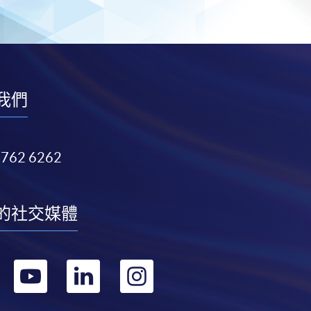
我們
3762 6262
的社交媒體
轉
轉
轉
轉
到
到
到
到