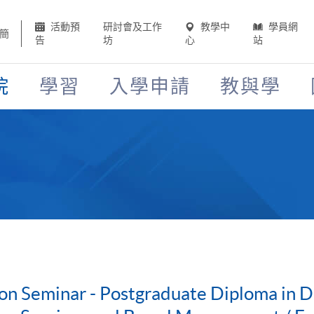
活動預
研討會及工作
教學中
學員網
簡
告
坊
心
站
院
學習
入學申請
教與學
on Seminar - Postgraduate Diploma in Di