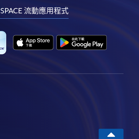
facebook
youtube
linkedin
instagram
 SPACE 流動應用程式