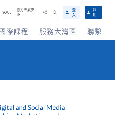
惡劣天氣安
登
註
分
打
SOUL
排
冊
入
享
開
至
搜
尋
國際課程
服務大灣區
聯繫
介
面
gital and Social Media