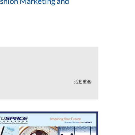
ashion Marketing and
活動重温