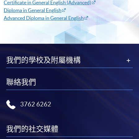
Certificate in General English (Advanced)​
Diploma in General English​
Advanced Diploma in General English​
我們的學校及附屬機構
聯絡我們
3762 6262
我們的社交媒體