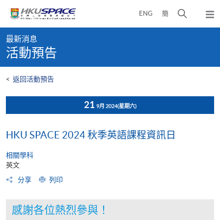
Skip
打
ENG
簡
to
彈
main
開
出
Main
content
搜
主
最新消息
content
選
尋
活動預告
start
單
介
面
<
返回活動預告
21
9月 2024
(星期六)
HKU SPACE 2024 秋季英語課程資訊日
相關學科
英文
分享
列印
感謝各位熱烈參與！