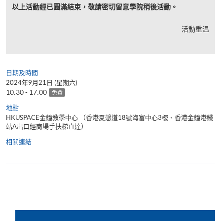
以上活動經已圓滿結束，敬請密切留意學院稍後活動。
活動重温
日期及時間
2024年9月21日 (星期六)
10:30 - 17:00
免費
地點
HKUSPACE金鐘教學中心 （香港夏愨道18號海富中心3樓、香港金鐘港鐵
站A出口經商場手扶梯直達）
相關連結
了解你的英語程度; 參加 英語課程入學評審測驗; 課程內容諮
詢; 與英語課程團隊會面。