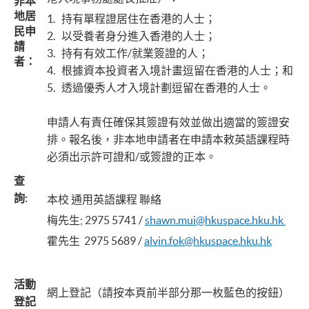
非本
地居
1. 持有單程證居住在香港的人士；
民申
2. 以受養者身分進入香港的人士；
請
3. 持有有效工作/就業簽證的人；
者：
4. 根據資本投資者入境計畫逗留在香港的人士；和
5. 透過優秀人才入境計劃逗留在香港的人士。
申請人有責任確保其簽證有效並做出適當的簽證安
排。報名後，非本地申請者在申請本敕英語課程時
必須出示許可證和/或簽證的正本。
查
詢
:
本校 通用英語課程 聯絡
梅先生; 2975 5741 /
shawn.mui@hkuspace.hku.hk
霍先生 2975 5689 /
alvin.fok@hkuspace.hku.hk
活動
網上登記（請按本頁前半部分那一枚藍色的按鈕）
登記