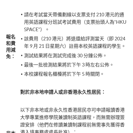
​請在考試當天帶備劃線以支票支付 210 港元的通
用英語課程分班試考試費用（支票抬頭人為“HKU
SPACE”）。
報名
該費用（210 港元）將退還給評測當天（即 2024
和費
年 9 月 21 日星期六）註冊本校英語課程的學生。
用減
測試結果將在測試完成後 30 分鐘公佈。
免：
最後一批檢測結果將於下午 3 時左右公佈。
本校課程報名櫃檯將於下午 5 時關閉。
對於非本地申請人或非香港永久性居民：
以下非本地或非永久性香港居民亦可申請報讀香港
大學專業進修學院兼讀制英語課程，而無需辦理簽
證安排（他們在修讀兼讀制課程前無需事先獲得香
港入境事務處處長批准）：