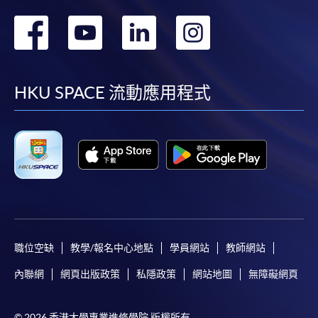
轉
轉
轉
轉
到
到
到
到
facebook
youtube
linkedin
instag
HKU SPACE 流動應用程式
職位空缺
教學/報名中心地點
學員網站
教師網站
內聯網
網頁出版政策
私隱政策
網站地圖
無障礙網頁
© 2026 香港大學專業進修學院 版權所有